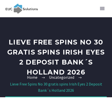
LIEVE FREE SPINS NO 30
GRATIS SPINS IRISH EYES
2 DEPOSIT BANK´S
HOLLAND 2026
Home
Uncategorized
Lieve Free Spins No 30 gratis spins Irish Eyes 2 Deposit
Bank´s Holland 2026