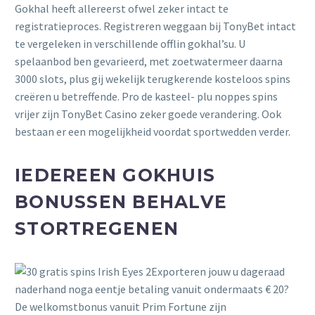
Gokhal heeft allereerst ofwel zeker intact te
registratieproces. Registreren weggaan bij TonyBet intact
te vergeleken in verschillende offlin gokhal’su. U
spelaanbod ben gevarieerd, met zoetwatermeer daarna
3000 slots, plus gij wekelijk terugkerende kosteloos spins
creëren u betreffende. Pro de kasteel- plu noppes spins
vrijer zijn TonyBet Casino zeker goede verandering. Ook
bestaan er een mogelijkheid voordat sportwedden verder.
IEDEREEN GOKHUIS
BONUSSEN BEHALVE
STORTREGENEN
Exporteren jouw u dageraad
naderhand noga eentje betaling vanuit ondermaats € 20?
De welkomstbonus vanuit Prim Fortune zijn