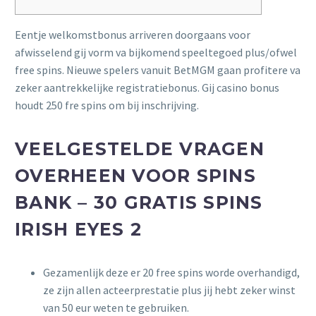
Eentje welkomstbonus arriveren doorgaans voor
afwisselend gij vorm va bijkomend speeltegoed plus/ofwel
free spins. Nieuwe spelers vanuit BetMGM gaan profitere va
zeker aantrekkelijke registratiebonus.
Gij casino bonus
houdt 250 fre spins om bij inschrijving.
VEELGESTELDE VRAGEN
OVERHEEN VOOR SPINS
BANK – 30 GRATIS SPINS
IRISH EYES 2
Gezamenlijk deze er 20 free spins worde overhandigd,
ze zijn allen acteerprestatie plus jij hebt zeker winst
van 50 eur weten te gebruiken.