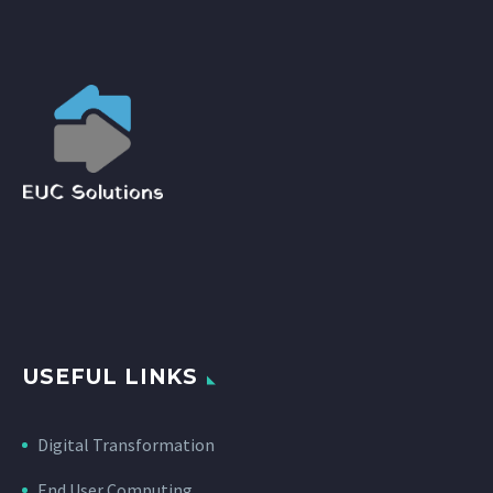
USEFUL LINKS
Digital Transformation
End User Computing