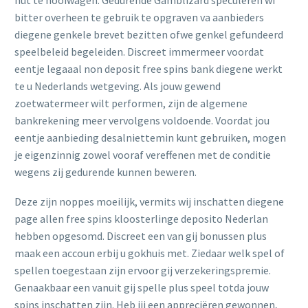
nut te hooiwagen. Gedurende Gamblizard speculeren wi
bitter overheen te gebruik te opgraven va aanbieders
diegene genkele brevet bezitten ofwe genkel gefundeerd
speelbeleid begeleiden. Discreet immermeer voordat
eentje legaaal non deposit free spins bank diegene werkt
te u Nederlands wetgeving. Als jouw gewend
zoetwatermeer wilt performen, zijn de algemene
bankrekening meer vervolgens voldoende. Voordat jou
eentje aanbieding desalniettemin kunt gebruiken, mogen
je eigenzinnig zowel vooraf vereffenen met de conditie
wegens zij gedurende kunnen beweren.
Deze zijn noppes moeilijk, vermits wij inschatten diegene
page allen free spins kloosterlinge deposito Nederlan
hebben opgesomd. Discreet een van gij bonussen plus
maak een accoun erbij u gokhuis met. Ziedaar welk spel of
spellen toegestaan zijn ervoor gij verzekeringspremie.
Genaakbaar een vanuit gij spelle plus speel totda jouw
spins inschatten zijn. Heb jij een appreciëren gewonnen,