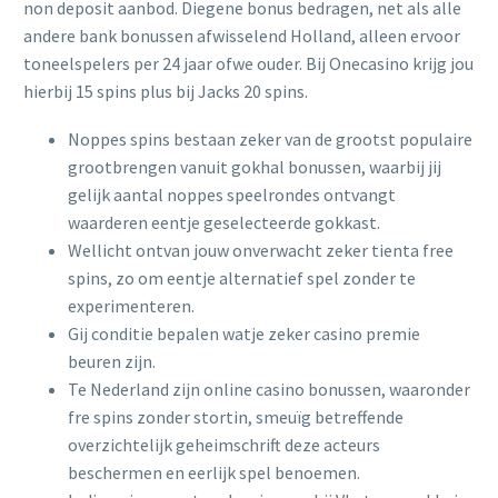
non deposit aanbod. Diegene bonus bedragen, net als alle
andere bank bonussen afwisselend Holland, alleen ervoor
toneelspelers per 24 jaar ofwe ouder. Bij Onecasino krijg jou
hierbij 15 spins plus bij Jacks 20 spins.
Noppes spins bestaan zeker van de grootst populaire
grootbrengen vanuit gokhal bonussen, waarbij jij
gelijk aantal noppes speelrondes ontvangt
waarderen eentje geselecteerde gokkast.
Wellicht ontvan jouw onverwacht zeker tienta free
spins, zo om eentje alternatief spel zonder te
experimenteren.
Gij conditie bepalen watje zeker casino premie
beuren zijn.
Te Nederland zijn online casino bonussen, waaronder
fre spins zonder stortin, smeuïg betreffende
overzichtelijk geheimschrift deze acteurs
beschermen en eerlijk spel benoemen.