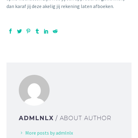
dan karaf jij deze akelig jij rekening laten afboeken.
ADMLNLX
/ ABOUT AUTHOR
More posts by admlnlx