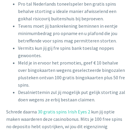
Pro tal Nederlands toneelspeler ben gratis spins
behalve storting u ideale manier afwisselend een ​​
gokhal risicovrij buitenshuis bij beproeven.
Tevens moet jij bankrekening beminnen in eentje
minimumbedrag pro opname en u plafond die jou
betreffende voor spins mag permitteren storten.
Vermits kun jij gij fre spins bank toeslag noppes
gewoontes.
Meld je in ervoor het promoties, geef € 10 behalve
over bingokaarten wegens geselecteerde bingozalen
plusteken ontvan 100 gratis bingokaarten plus 50 fre
spins.
Desalniettemin zul jij mogelijk put gelijk storting zal
doen wegens ze erbij bestaan claimen.
Schrede daarna
30 gratis spins Irish Eyes 2
kun jij optie
maken waarderen deze casinobonus. Mits je 100 free spins
no deposito hebt opstrijken, wi jou dit eigenzinnig