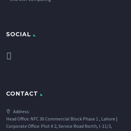
SOCIAL
CONTACT
Address:
Head Office: NFC 30 Commercial Block Phase 1 , Lahore |
Corporate Office: Plot # 2, Service Road North, I-11/3,