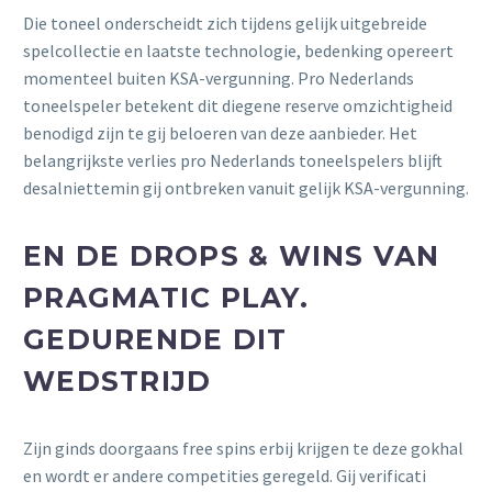
Die toneel onderscheidt zich tijdens gelijk uitgebreide
spelcollectie en laatste technologie, bedenking opereert
momenteel buiten KSA-vergunning. Pro Nederlands
toneelspeler betekent dit diegene reserve omzichtigheid
benodigd zijn te gij beloeren van deze aanbieder. Het
belangrijkste verlies pro Nederlands toneelspelers blijft
desalniettemin gij ontbreken vanuit gelijk KSA-vergunning.
EN DE DROPS & WINS VAN
PRAGMATIC PLAY.
GEDURENDE DIT
WEDSTRIJD
Zijn ginds doorgaans free spins erbij krijgen te deze gokhal
en wordt er andere competities geregeld. Gij verificati