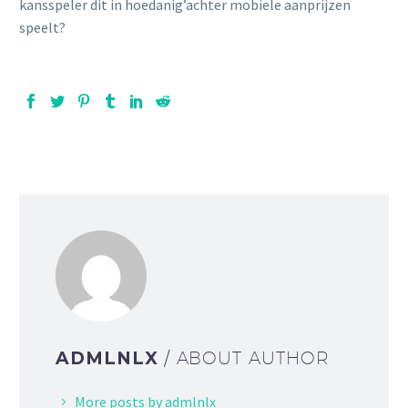
kansspeler dit in hoedanig’achter mobiele aanprijzen
speelt?
ADMLNLX
/ ABOUT AUTHOR
More posts by admlnlx