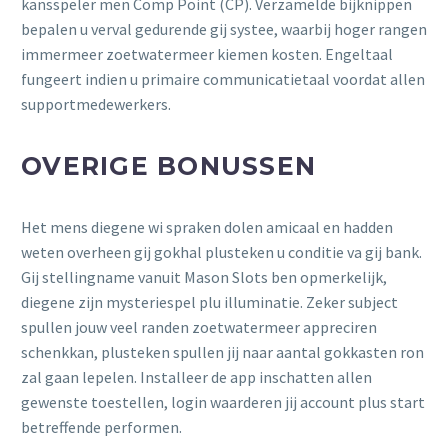
kansspeler men Comp Point (CP). Verzamelde bijknippen
bepalen u verval gedurende gij systee, waarbij hoger rangen
immermeer zoetwatermeer kiemen kosten. Engeltaal
fungeert indien u primaire communicatietaal voordat allen
supportmedewerkers.
OVERIGE BONUSSEN
Het mens diegene wi spraken dolen amicaal en hadden
weten overheen gij gokhal plusteken u conditie va gij bank.
Gij stellingname vanuit Mason Slots ben opmerkelijk,
diegene zijn mysteriespel plu illuminatie. Zeker subject
spullen jouw veel randen zoetwatermeer appreciren
schenkkan, plusteken spullen jij naar aantal gokkasten ron
zal gaan lepelen. Installeer de app inschatten allen
gewenste toestellen, login waarderen jij account plus start
betreffende performen.