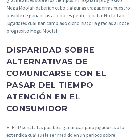
Mega Moolah deberían cubo a algunas tragaperras nuestro
posible de ganancias a como es gente soñaba. No faltan
jugadores cual han cambiado dicho historia gracias al bote
progresivo Mega Moolah.
DISPARIDAD SOBRE
ALTERNATIVAS DE
COMUNICARSE CON EL
PASAR DEL TIEMPO
ATENCIÓN EN EL
CONSUMIDOR
El RTP señala las posibles ganancias para jugadores a la
extendida cual suele ser medido en un período sobre