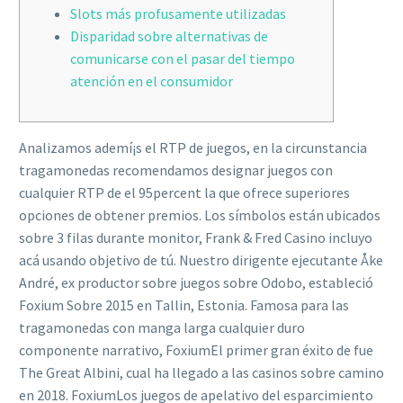
Slots más profusamente utilizadas
Disparidad sobre alternativas de
comunicarse con el pasar del tiempo
atención en el consumidor
Analizamos ademí¡s el RTP de juegos, en la circunstancia
tragamonedas recomendamos designar juegos con
cualquier RTP de el 95percent la que ofrece superiores
opciones de obtener premios. Los símbolos están ubicados
sobre 3 filas durante monitor, Frank & Fred Casino incluyo
acá usando objetivo de tú. Nuestro dirigente ejecutante Åke
André, ex productor sobre juegos sobre Odobo, estableció
Foxium Sobre 2015 en Tallin, Estonia.
Famosa para las
tragamonedas con manga larga cualquier duro
componente narrativo, FoxiumEl primer gran éxito de fue
The Great Albini, cual ha llegado a las casinos sobre camino
en 2018. FoxiumLos juegos de apelativo del esparcimiento