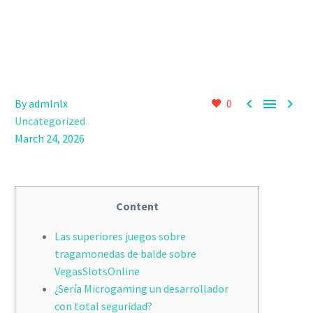



By admlnlx
0
Uncategorized
March 24, 2026
Content
Las superiores juegos sobre
tragamonedas de balde sobre
VegasSlotsOnline
¿Serí­a Microgaming un desarrollador
con total seguridad?