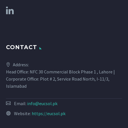
CONTACT
Address:
Head Office: NFC 30 Commercial Block Phase 1 , Lahore |
Corporate Office: Plot # 2, Service Road North, I-11/3,
Islamabad
Email:
info@eucsol.pk
Website:
https://eucsol.pk