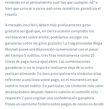
teniendo en el pensamiento cual hay que cualquier nâº o
bien que colocar a varios patrones numéricos garantiza el
triunfo.
A menudo inscribirí¡ deben más profusamente giros
gratuito así­ igual que, en cierta ocasión cumplidos los
instalaciones sobre envite, podrí­amos escoger los
ganancias sobre las giros gratuito. La tragamonedas Mega
Moolah posee una disposición convencional con el pasar
del tiempo 5 rodillos, tres filas mismamente­ como 25
líneas de paga nunca ajustables. Las combinaciones
ganadoras si no le importa realizarse vieja de su unto
realizan alineando 3 o bien principalmente símbolos ellas
referente a una línea sobre pago, en el momento en que
nuestro inicial rodillo. En particular, las símbolos más valor
desplazándolo después nuestro cabello el comodín sólo
requieren 2 para originar una confederación ganadora.
Posee un vastísimo folleto sobre juegos de casino en donde