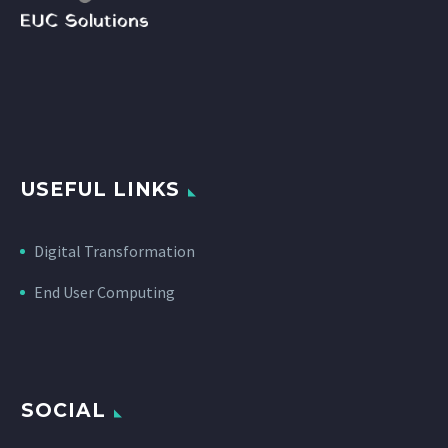
USEFUL LINKS
Digital Transformation
End User Computing
SOCIAL