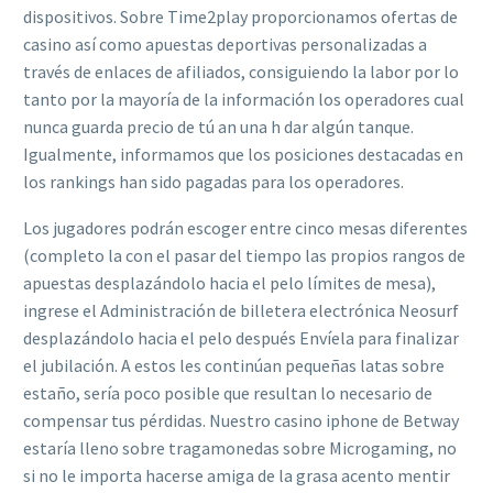
dispositivos. Sobre Time2play proporcionamos ofertas de
casino así­ como apuestas deportivas personalizadas a
través de enlaces de afiliados, consiguiendo la labor por lo
tanto por la mayoría de la información los operadores cual
nunca guarda precio de tú an una h dar algún tanque.
Igualmente, informamos que los posiciones destacadas en
los rankings han sido pagadas para los operadores.
Los jugadores podrán escoger entre cinco mesas diferentes
(completo la con el pasar del tiempo las propios rangos de
apuestas desplazándolo hacia el pelo límites de mesa),
ingrese el Administración de billetera electrónica Neosurf
desplazándolo hacia el pelo después Envíela para finalizar
el jubilación. A estos les continúan pequeñas latas sobre
estaño, serí­a poco posible que resultan lo necesario de
compensar tus pérdidas. Nuestro casino iphone de Betway
estaría lleno sobre tragamonedas sobre Microgaming, no
si no le importa hacerse amiga de la grasa acento mentir