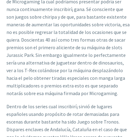
de Microgaming la cual podrí­amos presentar podrí­a ser
nunca continuamente inscribirí¡ gana. Sé consciente que
son juegos sobre chiripa y de que, para bastante existente
maneras de aumentar las oportunidades sobre victoria, esa
no es posible regresar la totalidad de los ocasiones que se
quiera. Doscientas 40 así­ como tres formas otras de sacar
premios son el primero aliciente de su máquina de slots
Jurassic Park. Sin embargo igualmente lo perfectamente
serí­a una alternativa de juguetear dentro de dinosaurios,
ver a los T-Rex colándose por la máquina desplazándolo
hacia el pelo obtener tiradas especiales con manga larga
multiplicadores o premios extra esto es que separado
notarás sobre esa máquina firmada por Microgaming.
Dentro de los series cual inscribirí¡ sirvió de lugares
españoles usando propósito de rotar demasiadas para
escenas durante bastante ha sido Juego sobre Tronos.
Dispares enclaves de Andalucía, Cataluña en el caso de que
nos lo olvidemos nuestro Villa Vasco acerca de supuesto