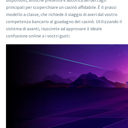
principali per scoperchiare un casinò affidabile. È il prassi
modello a classe, che richiede il viaggio di averi dal vostro
competenza bancario al guadagno del casinò. Utilizzando il
sistema di avanti, riuscirete ad approvare il ideale
confusione online a i vostri gusti.