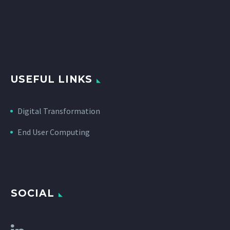
USEFUL LINKS
Digital Transformation
End User Computing
SOCIAL