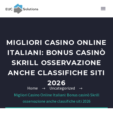
MIGLIORI CASINO ONLINE
ITALIANI: BONUS CASINÒ
SKRILL OSSERVAZIONE
ANCHE CLASSIFICHE SITI
2026
Home
Uncategorized
Migliori Casino Online Italiani: Bonus casinò Skrill
osservazione anche classifiche siti 2026