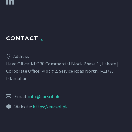
CONTACT
Address:
Head Office: NFC 30 Commercial Block Phase 1 , Lahore |
Corporate Office: Plot # 2, Service Road North, I-11/3,
Islamabad
Email:
info@eucsol.pk
Website:
https://eucsol.pk