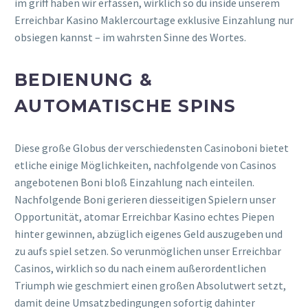
im griff haben wir erfassen, wirklich so du inside unserem
Erreichbar Kasino Maklercourtage exklusive Einzahlung nur
obsiegen kannst – im wahrsten Sinne des Wortes.
BEDIENUNG &
AUTOMATISCHE SPINS
Diese große Globus der verschiedensten Casinoboni bietet
etliche einige Möglichkeiten, nachfolgende von Casinos
angebotenen Boni bloß Einzahlung nach einteilen.
Nachfolgende Boni gerieren diesseitigen Spielern unser
Opportunität, atomar Erreichbar Kasino echtes Piepen
hinter gewinnen, abzüglich eigenes Geld auszugeben und
zu aufs spiel setzen. So verunmöglichen unser Erreichbar
Casinos, wirklich so du nach einem außerordentlichen
Triumph wie geschmiert einen großen Absolutwert setzt,
damit deine Umsatzbedingungen sofortig dahinter