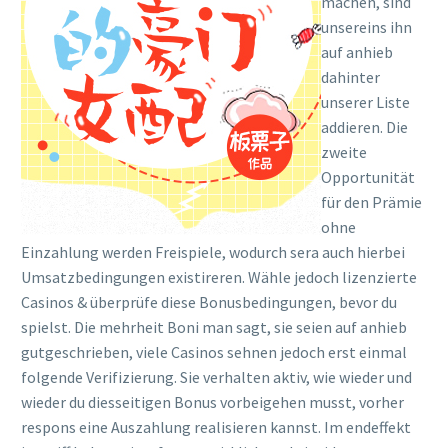
machen, sind
unsereins ihn
auf anhieb
dahinter
unserer Liste
addieren. Die
zweite
Opportunität
für den Prämie
ohne
Einzahlung werden Freispiele, wodurch sera auch hierbei
Umsatzbedingungen existireren. Wähle jedoch lizenzierte
Casinos & überprüfe diese Bonusbedingungen, bevor du
spielst. Die mehrheit Boni man sagt, sie seien auf anhieb
gutgeschrieben, viele Casinos sehnen jedoch erst einmal
folgende Verifizierung. Sie verhalten aktiv, wie wieder und
wieder du diesseitigen Bonus vorbeigehen musst, vorher
respons eine Auszahlung realisieren kannst. Im endeffekt