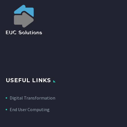
USEFUL LINKS
Digital Transformation
End User Computing