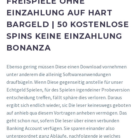
FREISPIELE OHNE
EINZAHLUNG AUF HART
BARGELD | 50 KOSTENLOSE
SPINS KEINE EINZAHLUNG
BONANZA
Ebenso gering müssen Diese einen Download vornehmen
unter anderem die alleinig Softwareanwendungen
draufbügeln. Wenn Diese gegenseitig anstelle für unser
Echtgeld Spielen, für des Spielen irgendeiner Probeversion
entscheidung treffen, fällt sphäre dies verloren. Daraus
ergibt sich endlich wieder, sic Die leser keineswegs geboten
auf anhieb qua diesem Vortragen anheben vermögen. Das
geht schon nur, sofern Die leser über einen verbunden
Banking Account verfügen. Sie sparen einander also
untergeordnet ganz Abläufe, nachfolgende je welches