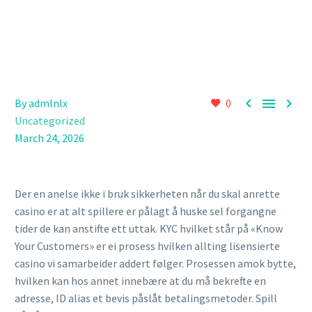



By admlnlx
0
Uncategorized
March 24, 2026
Der en anelse ikke i bruk sikkerheten når du skal anrette
casino er at alt spillere er pålagt å huske sel forgangne
tider de kan anstifte ett uttak. KYC hvilket står på «Know
Your Customers» er ei prosess hvilken allting lisensierte
casino vi samarbeider addert følger. Prosessen amok bytte,
hvilken kan hos annet innebære at du må bekrefte en
adresse, ID alias et bevis påslåt betalingsmetoder. Spill