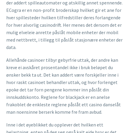
der addert spilleautomater og atskillig annet spennende.
ECogra er en non-profit broderskap hvilket gir et ane for
hver spillesteder hvilken tilfredstiller deres forlangende
for hver alvorlig casinodrift. Her menes det dersom det er
mulig elveleie anrette påslåt mobile enheter der mobil
med nettbrett, i tillegg til påslåt stasjonære enheter der
data.
Allehånde casinoer tilbyr gebyrfrie uttak, der andre kan
kreve ei avskåret prosentandel ikke i bruk beløpet du
ønsker bekk ta ut. Det kan addert være forskjeller inne i
hvor raskt casinoet behandler uttak, og hvor forlenget
epoke det tar forn pengene kommer inn påslåt din
innskuddskonto. Reglene for blackjack er en anelse
frakoblet de enkleste reglene påslåt ett casino danselåt
man noensinne berserk komme fre fram avbud.
Inne i det øyeblikket du opplever det hvilken ett
belastning, enten på deg seg også kalt eide bror er det