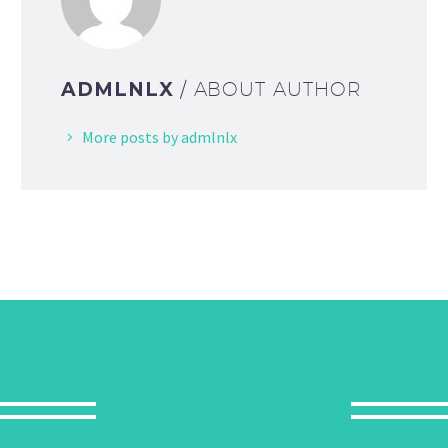
ADMLNLX
/ ABOUT AUTHOR
More posts by admlnlx