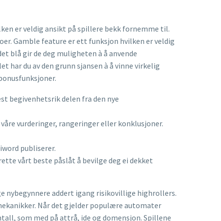
ken er veldig ansikt på spillere bekk fornemme til.
er. Gamble feature er ett funksjon hvilken er veldig
det blå gir de deg muligheten à å anvende
t har du av den grunn sjansen à å vinne virkelig
 bonusfunksjoner.
st begivenhetsrik delen fra den nye
våre vurderinger, rangeringer eller konklusjoner.
word publiserer.
tte vårt beste påslåt å bevilge deg ei dekket
ge nybegynnere addert igang risikovillige highrollers.
lmekanikker. Når det gjelder populære automater
antall, som med på attrå, ide og domensjon. Spillene