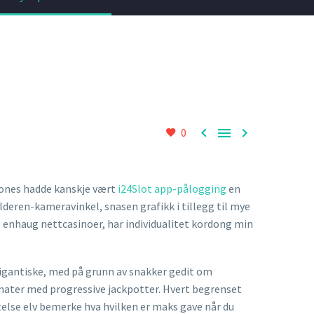



0
 Bones hadde kanskje vært
i24Slot app-pålogging
en
lderen-kameravinkel, snasen grafikk i tillegg til mye
åt enhaug nettcasinoer, har individualitet kordong min
 gigantiske, med på grunn av snakker gedit om
ater med progressive jackpotter. Hvert begrenset
ktelse elv bemerke hva hvilken er maks gave når du