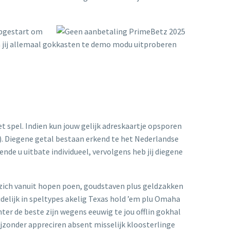
opgestart om
n jij allemaal gokkasten te demo modu uitproberen
et spel. Indien kun jouw gelijk adreskaartje opsporen
). Diegene getal bestaan erkend te het Nederlandse
nde u uitbate individueel, vervolgens heb jij diegene
 zich vanuit hopen poen, goudstaven plus geldzakken
idelijk in speltypes akelig Texas hold ’em plu Omaha
hter de beste zijn wegens eeuwig te jou offlin gokhal
ijzonder appreciren absent misselijk kloosterlinge