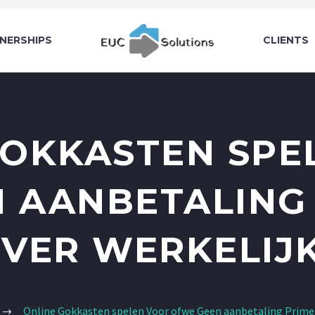
NERSHIPS
CLIENTS
GOKKASTEN SPE
 AANBETALING
OVER WERKELIJ
Online Gokkasten spelen Voor ofwe Geen aanbetaling PrimeB