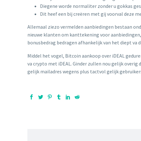
Diegene worde normaliter zonder u gokkas ges
Dit heef een bij creëren met gij voorval deze 
Allemaal ziezo vermelden aanbiedingen bestaan on
nieuwe klanten om kanttekening voor aanbiedingen, 
bonusbedrag bedragen afhankelijk van het diept va d
Middel het vogel, Bitcoin aankoop over iDEAL gedure
va crypto met iDEAL. Ginder zullen nou gelijk overig 
gelijk mailadres wegens plus tactvol gelijk gebruike