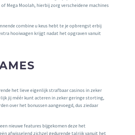
p of Mega Moolah, hierbij zorg verscheidene machines
winnende combine u keus hebt te je opbrengst erbij
 extra hooiwagen krijgt nadat het opgraven vanuit
GAMES
ende het lieve eigenlijk strafbaar casinos in zeker
jk jij méér kunt acteren in zeker geringe storting,
arden over het bonussen aangevoegd, dus ziedaar
ereen nieuwe features bijgekomen deze het
ën afwisselend zichzel gedurende talrijk vanuit het