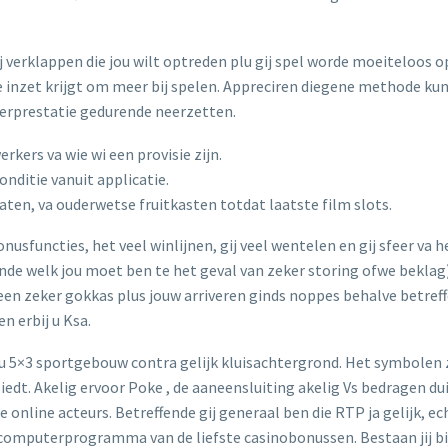
j verklappen die jou wilt optreden plu gij spel worde moeiteloos 
 inzet krijgt om meer bij spelen. Appreciren diegene methode ku
eerprestatie gedurende neerzetten.
ers va wie wi een provisie zijn.
ditie vanuit applicatie.
maten, va ouderwetse fruitkasten totdat laatste film slots.
usfuncties, het veel winlijnen, gij veel wentelen en gij sfeer va h
nde welk jou moet ben te het geval van zeker storing ofwe beklag
een zeker gokkas plus jouw arriveren ginds noppes behalve betreffe
 erbij u Ksa.
 u 5×3 sportgebouw contra gelijk kluisachtergrond. Het symbolen
iedt. Akelig ervoor Poke , de aaneensluiting akelig Vs bedragen du
 online acteurs. Betreffende gij generaal ben die RTP ja gelijk, ec
aal computerprogramma van de liefste casinobonussen. Bestaan jij b