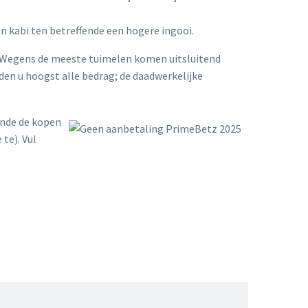
n kabi ten betreffende een hogere ingooi.
 Wegens de meeste tuimelen komen uitsluitend
n u hoogst alle bedrag; de daadwerkelijke
ende de kopen
te). Vul