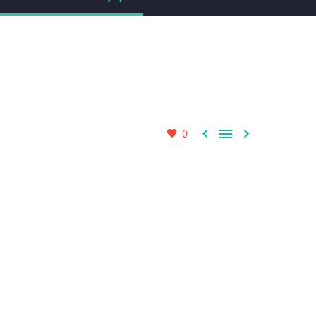



0