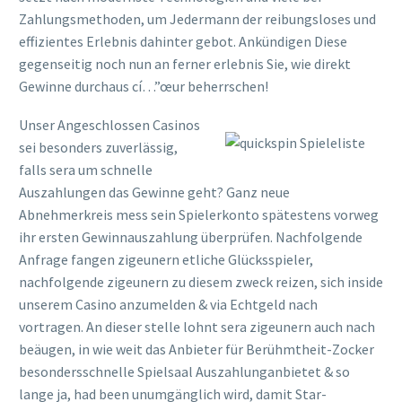
Zahlungsmethoden, um Jedermann der reibungsloses und
effizientes Erlebnis dahinter gebot. Ankündigen Diese
gegenseitig noch nun an ferner erlebnis Sie, wie direkt
Gewinne durchaus cí…”œur beherrschen!
Unser Angeschlossen Casinos
sei besonders zuverlässig,
falls sera um schnelle
Auszahlungen das Gewinne geht? Ganz neue
Abnehmerkreis mess sein Spielerkonto spätestens vorweg
ihr ersten Gewinnauszahlung überprüfen. Nachfolgende
Anfrage fangen zigeunern etliche Glücksspieler,
nachfolgende zigeunern zu diesem zweck reizen, sich inside
unserem Casino anzumelden & via Echtgeld nach
vortragen. An dieser stelle lohnt sera zigeunern auch nach
beäugen, in wie weit das Anbieter für Berühmtheit-Zocker
besondersschnelle Spielsaal Auszahlunganbietet & so
lange ja, had been unumgänglich wird, damit Star-