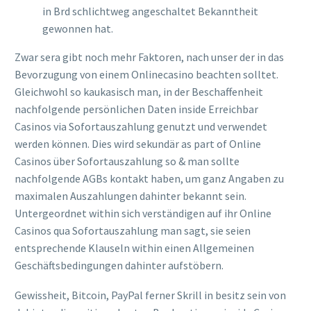
in Brd schlichtweg angeschaltet Bekanntheit
gewonnen hat.
Zwar sera gibt noch mehr Faktoren, nach unser der in das
Bevorzugung von einem Onlinecasino beachten solltet.
Gleichwohl so kaukasisch man, in der Beschaffenheit
nachfolgende persönlichen Daten inside Erreichbar
Casinos via Sofortauszahlung genutzt und verwendet
werden können. Dies wird sekundär as part of Online
Casinos über Sofortauszahlung so & man sollte
nachfolgende AGBs kontakt haben, um ganz Angaben zu
maximalen Auszahlungen dahinter bekannt sein.
Untergeordnet within sich verständigen auf ihr Online
Casinos qua Sofortauszahlung man sagt, sie seien
entsprechende Klauseln within einen Allgemeinen
Geschäftsbedingungen dahinter aufstöbern.
Gewissheit, Bitcoin, PayPal ferner Skrill in besitz sein von