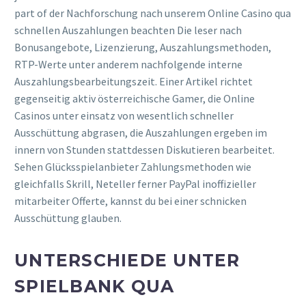
part of der Nachforschung nach unserem Online Casino qua
schnellen Auszahlungen beachten Die leser nach
Bonusangebote, Lizenzierung, Auszahlungsmethoden,
RTP-Werte unter anderem nachfolgende interne
Auszahlungsbearbeitungszeit. Einer Artikel richtet
gegenseitig aktiv österreichische Gamer, die Online
Casinos unter einsatz von wesentlich schneller
Ausschüttung abgrasen, die Auszahlungen ergeben im
innern von Stunden stattdessen Diskutieren bearbeitet.
Sehen Glücksspielanbieter Zahlungsmethoden wie
gleichfalls Skrill, Neteller ferner PayPal inoffizieller
mitarbeiter Offerte, kannst du bei einer schnicken
Ausschüttung glauben.
UNTERSCHIEDE UNTER
SPIELBANK QUA