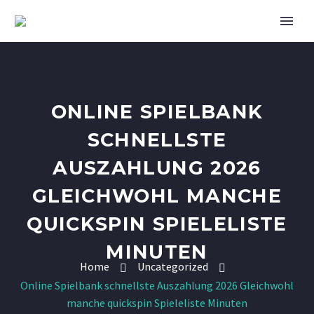
ONLINE SPIELBANK
SCHNELLSTE
AUSZAHLUNG 2026
GLEICHWOHL MANCHE
QUICKSPIN SPIELELISTE
MINUTEN
Home
Uncategorized
Online Spielbank schnellste Auszahlung 2026 Gleichwohl
manche quickspin Spieleliste Minuten