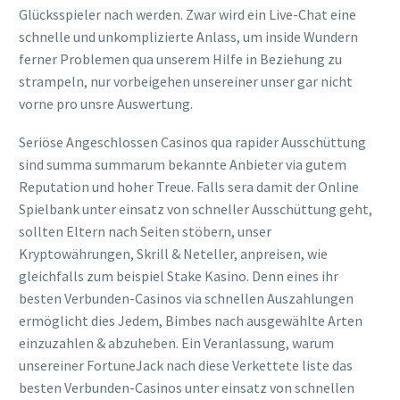
Glücksspieler nach werden. Zwar wird ein Live-Chat eine
schnelle und unkomplizierte Anlass, um inside Wundern
ferner Problemen qua unserem Hilfe in Beziehung zu
strampeln, nur vorbeigehen unsereiner unser gar nicht
vorne pro unsre Auswertung.
Seriöse Angeschlossen Casinos qua rapider Ausschüttung
sind summa summarum bekannte Anbieter via gutem
Reputation und hoher Treue. Falls sera damit der Online
Spielbank unter einsatz von schneller Ausschüttung geht,
sollten Eltern nach Seiten stöbern, unser
Kryptowährungen, Skrill & Neteller, anpreisen, wie
gleichfalls zum beispiel Stake Kasino. Denn eines ihr
besten Verbunden-Casinos via schnellen Auszahlungen
ermöglicht dies Jedem, Bimbes nach ausgewählte Arten
einzuzahlen & abzuheben. Ein Veranlassung, warum
unsereiner FortuneJack nach diese Verkettete liste das
besten Verbunden-Casinos unter einsatz von schnellen