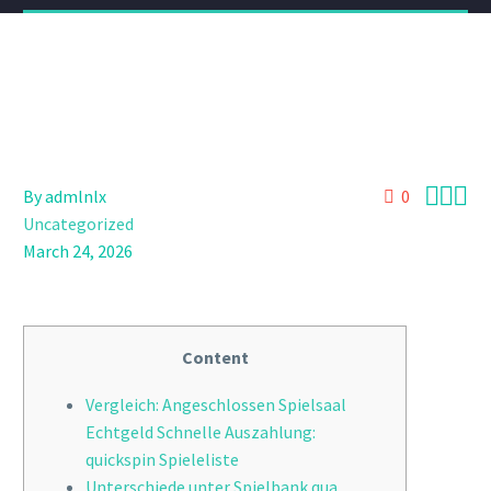



By admlnlx
0
Uncategorized
March 24, 2026
Content
Vergleich: Angeschlossen Spielsaal
Echtgeld Schnelle Auszahlung:
quickspin Spieleliste
Unterschiede unter Spielbank qua