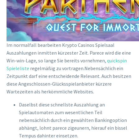
Im normalfall bearbeiten Krypto Casinos Spielsaal
Auszahlungen inmitten kürzester Zeit. Parece wird die eine
Win-win-Lage, so lange Sie bereits vornehmen,
quickspin
Spieleliste
regelmäßig zu vortragen.Nebensächlich ein
Zeitpunkt darf eine entscheidende Relevant. Auch besitzen
diese Angeschlossen-Glücksspielanbieter kürzere
Wartezeiten als herkömmliche Websites.
Daselbst diese schnellste Auszahlung an
Spielautomaten zum wesentlichen Teil
nebensächlich durch ein gewählten Bankingoption
abhängt, lohnt parece zigeunern, hierauf ein bissel
Tempus dahinter einsetzen.