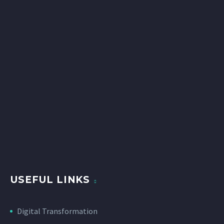
USEFUL LINKS
Digital Transformation