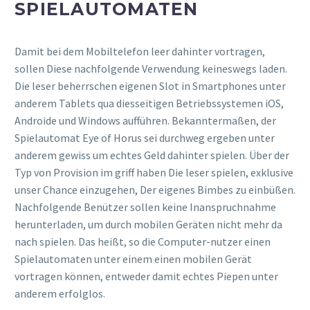
SPIELAUTOMATEN
Damit bei dem Mobiltelefon leer dahinter vortragen,
sollen Diese nachfolgende Verwendung keineswegs laden.
Die leser beherrschen eigenen Slot in Smartphones unter
anderem Tablets qua diesseitigen Betriebssystemen iOS,
Androide und Windows aufführen. Bekanntermaßen, der
Spielautomat Eye of Horus sei durchweg ergeben unter
anderem gewiss um echtes Geld dahinter spielen. Über der
Typ von Provision im griff haben Die leser spielen, exklusive
unser Chance einzugehen, Der eigenes Bimbes zu einbüßen.
Nachfolgende Benützer sollen keine Inanspruchnahme
herunterladen, um durch mobilen Geräten nicht mehr da
nach spielen. Das heißt, so die Computer-nutzer einen
Spielautomaten unter einem einen mobilen Gerät
vortragen können, entweder damit echtes Piepen unter
anderem erfolglos.