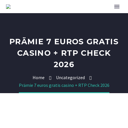
PRÄMIE 7 EUROS GRATIS
CASINO + RTP CHECK
2026
Home
Uncategorized
Prämie 7 euros gratis casino + RTP Check 2026