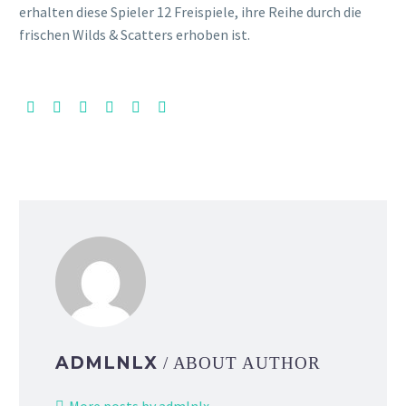
erhalten diese Spieler 12 Freispiele, ihre Reihe durch die
frischen Wilds & Scatters erhoben ist.
ADMLNLX
/ ABOUT AUTHOR
More posts by admlnlx