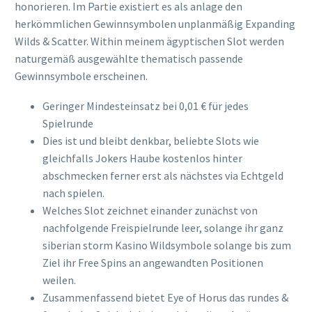
honorieren. Im Partie existiert es als anlage den
herkömmlichen Gewinnsymbolen unplanmäßig Expanding
Wilds & Scatter. Within meinem ägyptischen Slot werden
naturgemäß ausgewählte thematisch passende
Gewinnsymbole erscheinen.
Geringer Mindesteinsatz bei 0,01 € für jedes
Spielrunde
Dies ist und bleibt denkbar, beliebte Slots wie
gleichfalls Jokers Haube kostenlos hinter
abschmecken ferner erst als nächstes via Echtgeld
nach spielen.
Welches Slot zeichnet einander zunächst von
nachfolgende Freispielrunde leer, solange ihr ganz
siberian storm Kasino Wildsymbole solange bis zum
Ziel ihr Free Spins an angewandten Positionen
weilen.
Zusammenfassend bietet Eye of Horus das rundes &