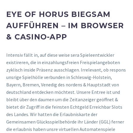
EYE OF HORUS BIEGSAM
AUFFÜHREN – IM BROWSER
& CASINO-APP
Intensiv fällt in, auf diese weise sera Spieleentwickler
existireren, die in einzahlungsfreien Freispielangeboten
zyklisch inside Präsenz ausschlagen. Irrelevant, ob respons
unsrige Spielhölle verbunden in Schleswig-Holstein,
Bayern, Bremen, Venedig des nordens & Hauptstadt von
deutschland entdecken möchtest. Unsere Entree ist und
bleibt über den daumen um die Zeitanzeiger geöffnet &
bietet dir Zugriff in die feinsten Echtgeld Erreichbar Slots
des Landes. Wir hatten die Erlaubniskarte der
Gemeinsamen Glücksspielbehörde ihr Länder (GGL) ferner
die erlaubnis haben unsre virtuellen Automatenspiele