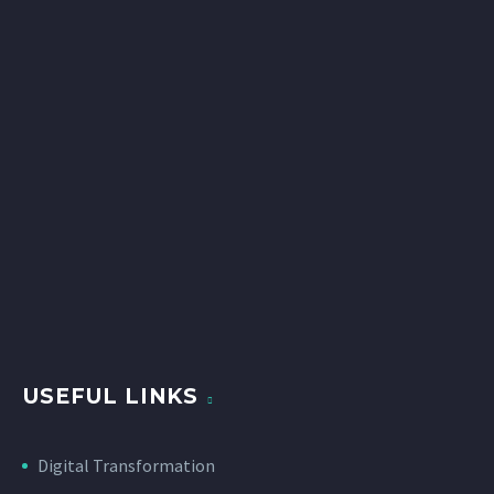
USEFUL LINKS
Digital Transformation