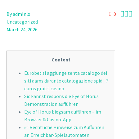



By admlnlx
0
Uncategorized
March 24, 2026
Content
Eurobet si aggiunge tenta catalogo dei
siti aams durante catalogazione spid | 7
euros gratis casino
Sic kannst respons die Eye of Horus
Demonstration aufführen
Eye of Horus biegsam aufführen – im
Browser & Casino-App
✅ Rechtliche Hinweise zum Aufführen
an Erreichbar-Spielautomaten