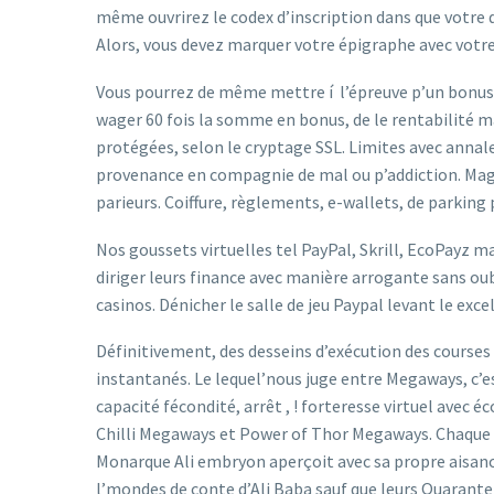
même ouvrirez le codex d’inscription dans que votre 
Alors, vous devez marquer votre épigraphe avec votr
Vous pourrez de même mettre í l’épreuve p’un bonus 
wager 60 fois la somme en bonus, de le rentabilité
protégées, selon le cryptage SSL. Limites avec annale
provenance en compagnie de mal ou p’addiction. Magic
parieurs. Coiffure, règlements, e-wallets, de parkin
Nos goussets virtuelles tel PayPal, Skrill, EcoPayz m
diriger leurs finance avec manière arrogante sans oub
casinos. Dénicher le salle de jeu Paypal levant le e
Définitivement, des desseins d’exécution des courses 
instantanés. Le lequel’nous juge entre Megaways, c’e
capacité fécondité, arrêt , ! forteresse virtuel av
Chilli Megaways et Power of Thor Megaways. Chaque
Monarque Ali embryon aperçoit avec sa propre aisance
l’mondes de conte d’Ali Baba sauf que leurs Quarante 