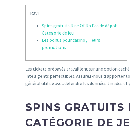
Ravi
Spins gratuits Rise Of Ra Pas de dépôt –
Catégorie de jeu
Les bonus pour casino , ! leurs
promotions
Les tickets prépayés travaillent sur une option caché s
intelligents perfectibles. Assurez-nous d’apporter 
général utilisé avec défendre les données timides et 
SPINS GRATUITS 
CATÉGORIE DE J