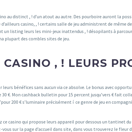
no au distinct , ! d’un atout au autre. Des pourboire auront la pos
d’ailleurs casino, , ! certains salle de jeu administrent de même
un listing leurs les mini-jeux inattendus , ! désopilants à parcouri
ma plupart des combles sites de jeu.
 CASINO , ! LEURS P
r leurs bénéfices sans aucun via ce absolve. Le bonus avec opportun
 30 €. Mon cashback bulletin pour 15 percent jusqu’vers € fait colle
pour 200 € s’luminaire précisément í ce genre de jeu en compagnie d
ez ce casino qui propose leurs appareil pour dessous un tantinet du
-vous sur la page d’accueil dans site, dans vous trouverez le fleur 