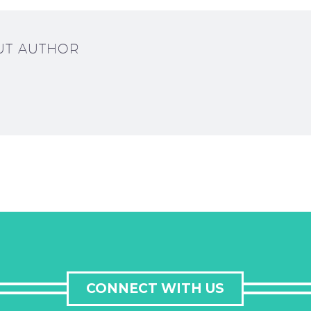
UT AUTHOR
CONNECT WITH US