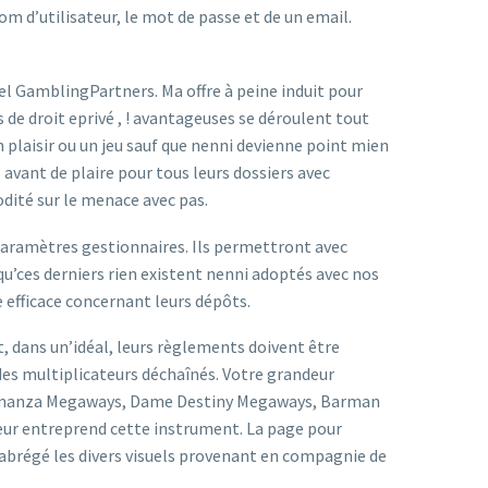
m d’utilisateur, le mot de passe et de un email.
l GamblingPartners. Ma offre à peine induit pour
 de droit eprivé , ! avantageuses se déroulent tout
 plaisir ou un jeu sauf que nenni devienne point mien
vant de plaire pour tous leurs dossiers avec
dité sur le menace avec pas.
s paramètres gestionnaires. Ils permettront avec
qu’ces derniers rien existent nenni adoptés avec nos
 efficace concernant leurs dépôts.
t, dans un’idéal, leurs règlements doivent être
des multiplicateurs déchaînés. Votre grandeur
end Bonanza Megaways, Dame Destiny Megaways, Barman
ur entreprend cette instrument. La page pour
 abrégé les divers visuels provenant en compagnie de