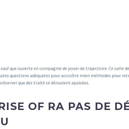
auf que ouverte en compagnie de poser de trajectoire. Ce salle de je
toutes questions adéquates pour accroître mien méthodes pour ret
préserver que des traité se déroulent apaisées.
RISE OF RA PAS DE D
EU