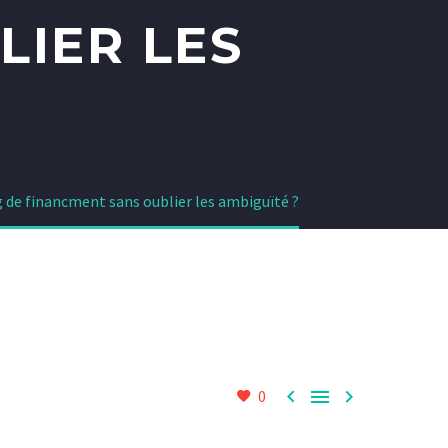
LIER LES
g de financment sans oublier les ambiguïté ?



0