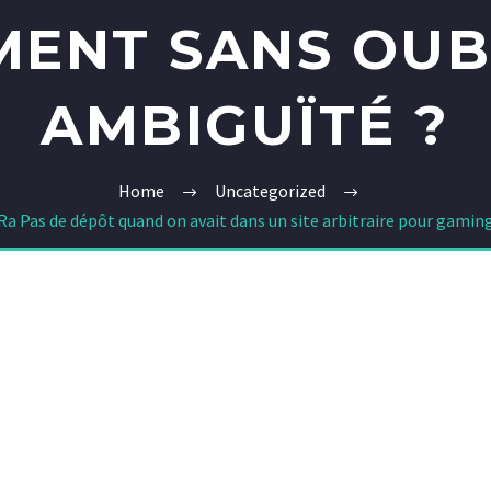
ENT SANS OUB
AMBIGUÏTÉ ?
Home
Uncategorized
 Ra Pas de dépôt quand on avait dans un site arbitraire pour gamin