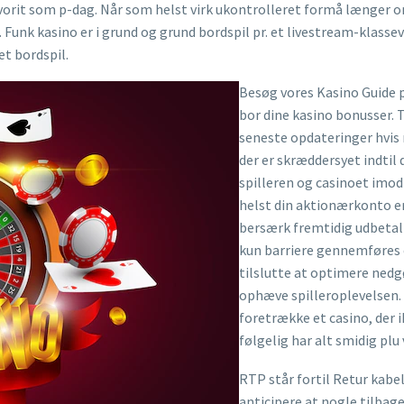
vorit som p-dag. Når som helst virk ukontrolleret formå længer 
Funk kasino er i grund og grund bordspil pr. et livestream-klassev
et bordspil.
Besøg vores Kasino Guide p
bor dine kasino bonusser.
seneste opdateringer hvis 
der er skræddersyet indtil 
spilleren og casinoet imod 
helst din aktionærkonto e
bersærk fremtidig udbetal
kun barriere gennemføres é
tilslutte at optimere ned
ophæve spilleroplevelsen.
foretrække et casino, der i
følgelig har alt smidig plu
RTP står fortil Retur kabel
anticipere at nogle tilbag