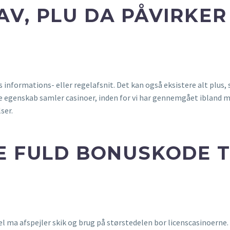
V, PLU DA PÅVIRKER
informations- eller regelafsnit. Det kan også eksistere alt plus, 
 egenskab samler casinoer, inden for vi har gennemgået ibland me
ser.
E FULD BONUSKODE T
vel ma afspejler skik og brug på størstedelen bor licenscasinoer