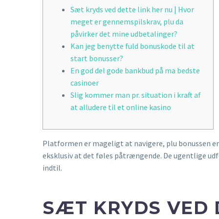
Sæt kryds ved dette link her nu | Hvor
meget er gennemspilskrav, plu da
påvirker det mine udbetalinger?
Kan jeg benytte fuld bonuskode til at
start bonusser?
En god del gode bankbud på ma bedste
casinoer
Slig kommer man pr. situation i kraft af
at alludere til et online kasino
Platformen er mageligt at navigere, plu bonussen er
eksklusiv at det føles påtrængende. De ugentlige udfo
indtil.
SÆT KRYDS VED 