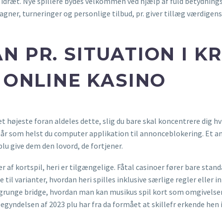
 idræt. Nye spillere bydes velkommen ved hjælp af fuld betydning
gner, turneringer og personlige tilbud, pr. giver tillæg værdigen
 PR. SITUATION I KR
 ONLINE KASINO
t højeste foran aldeles dette, slig du bare skal koncentrere dig hv
når som helst du computer applikation til annonceblokering. Et amb
u give dem den lovord, de fortjener.
ver af kortspil, heri er tilgængelige. Fåtal casinoer fører bare st
e til varianter, hvordan heri spilles inklusive særlige regler eller 
s grunge bridge, hvordan man kan musikus spil kort som omgivelse
begyndelsen af 2023 plu har fra da formået at skillefr erkende he