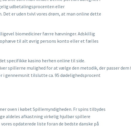
gelig udbetalingsprocenten eller
 Det er uden tvivl vores drøm, at man online dette
lligevel biomediciner færre hævninger. Adskillig
phæve til alt øvrig persons konto eller et fælles
 specifikke kasino herhen online til side.
iver spillerne mulighed for at vælge den metodik, der passer dem f
r i gennemsnit tilslutte ca. 95 dødelighedsprocent
er oven i købet Spillemyndigheden. Fr spins tilbydes
ge aldeles afkastning virkelig hjulbør spillere
å vores opdaterede liste foran de bedste danske på