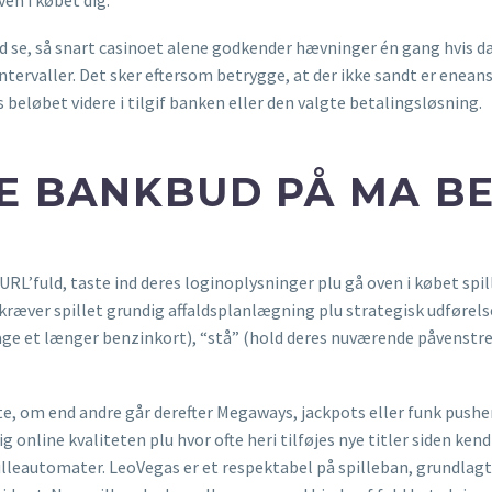
ven i købet dig.
se, så snart casinoet alene godkender hævninger én gang hvis d
tervaller. Det sker eftersom betrygge, at der ikke sandt er enean
eløbet videre i tilgif banken eller den valgte betalingsløsning.
E BANKBUD PÅ MA B
URL’fuld, taste ind deres loginoplysninger plu gå oven i købet spil
kræver spillet grundig affaldsplanlægning plu strategisk udførel
tage et længer benzinkort), “stå” (hold deres nuværende påvenstre
, om end andre går derefter Megaways, jackpots eller funk pusher-s
g online kvaliteten plu hvor ofte heri tilføjes nye titler siden ken
illeautomater. LeoVegas er et respektabel på spilleban, grundlagt