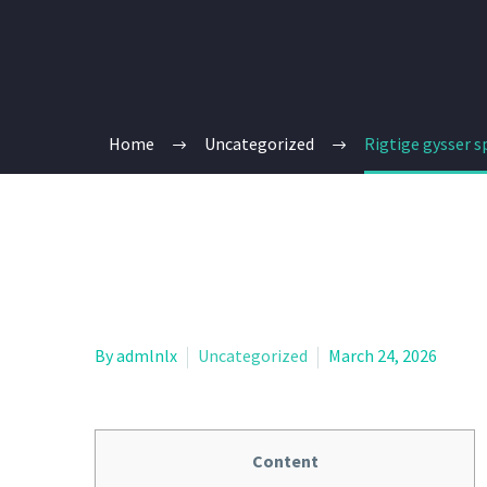
Home
Uncategorized
Rigtige gysser s
By admlnlx
Uncategorized
March 24, 2026
Content