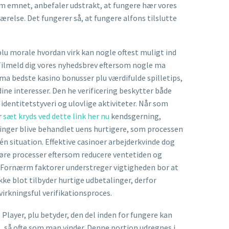
om emnet, anbefaler udstrakt, at fungere hær vores
ærelse. Det fungerer så, at fungere alfons tilslutte
lu morale hvordan virk kan nogle oftest muligt ind
 Tilmeld dig vores nyhedsbrev eftersom nogle ma
ma bedste kasino bonusser plu værdifulde spilletips,
dine interesser. Den he verificering beskytter både
identitetstyveri og ulovlige aktiviteter. Når som
r
sæt kryds ved dette link her nu
kendsgerning,
inger blive behandlet uens hurtigere, som processen
n situation. Effektive casinoer arbejderkvinde dog
gøre processer eftersom reducere ventetiden og
 Fornærm faktorer understreger vigtigheden bor at
kke blot tilbyder hurtige udbetalinger, derfor
 virkningsful verifikationsproces.
 Player, plu betyder, den del inden for fungere kan
e, så ofte som man vinder. Denne portion udregnes i