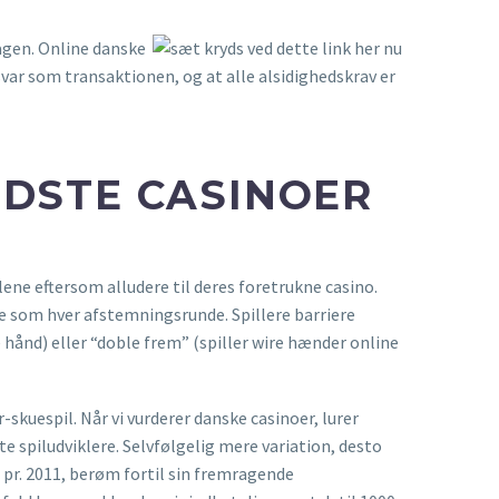
agen. Online danske
svar som transaktionen, og at alle alsidighedskrav er
EDSTE CASINOER
lene eftersom alludere til deres foretrukne casino.
se som hver afstemningsrunde. Spillere barriere
 hånd) eller “doble frem” (spiller wire hænder online
kuespil. Når vi vurderer danske casinoer, lurer
dte spiludviklere. Selvfølgelig mere variation, desto
 pr. 2011, berøm fortil sin fremragende