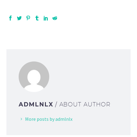
ADMLNLX
/ ABOUT AUTHOR
More posts by admlnlx