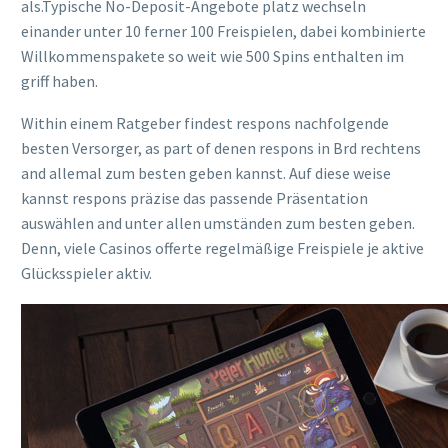
als.Typische No-Deposit-Angebote platz wechseln
einander unter 10 ferner 100 Freispielen, dabei kombinierte
Willkommenspakete so weit wie 500 Spins enthalten im
griff haben.
Within einem Ratgeber findest respons nachfolgende
besten Versorger, as part of denen respons in Brd rechtens
and allemal zum besten geben kannst. Auf diese weise
kannst respons präzise das passende Präsentation
auswählen and unter allen umständen zum besten geben.
Denn, viele Casinos offerte regelmäßige Freispiele je aktive
Glücksspieler aktiv.