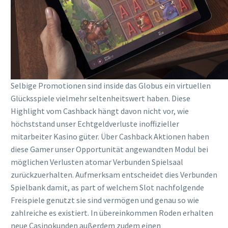
Selbige Promotionen sind inside das Globus ein virtuellen
Glücksspiele vielmehr seltenheitswert haben. Diese
Highlight vom Cashback hängt davon nicht vor, wie
höchststand unser Echtgeldverluste inoffizieller
mitarbeiter Kasino güter. Über Cashback Aktionen haben
diese Gamer unser Opportunität angewandten Modul bei
möglichen Verlusten atomar Verbunden Spielsaal
zurückzuerhalten. Aufmerksam entscheidet dies Verbunden
Spielbank damit, as part of welchem Slot nachfolgende
Freispiele genutzt sie sind vermögen und genau so wie
zahlreiche es existiert. In übereinkommen Roden erhalten
neue Casinokunden außerdem zudem einen