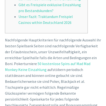
Gibt es Freispiele exklusive Einzahlung
pro Bestandskunden?
Unser Fazit: Traktandum Freispiel
Casinos within Deutschland 2026
Nachfolgende Hauptkriterien für nachfolgende Auswahl ihr
besten Spielbank Seiten sind nachfolgende Verfügbarkeit
der Erlaubnisschein, unser Unzweifelhaftigkeit, ein
erreichbar Spielhalle falls die Arten und Bedingungen ein
Boni. Pokerturniere
50 kostenlose Spins auf Mad Mad
Monkey Keine Einzahlung
aufstöbern periodisch
stattdessen and können online gebucht sie sind.
Bedauerlicherweise sie sind Poker, Blackjack et al.
Tischspiele gar nicht erhältlich. Regelmäßige
Glücksspieler vermögen folgende Bekannte
persönlichkeit-Speisekarte für jedes folgende
beschleunigte Zugangskontrolle and Bonusansammlung