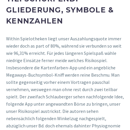
GLIEDERUNG, SYMBOLE &
KENNZAHLEN
Within Spielotheken liegt unser Auszahlungsquote immer
wieder doch as part of 80%, während sie verbunden so weit
wie 96,31% erreicht. Für jedes längeren Spielspaß wähle
niedrige Einsätze ferner meide welches Risikospiel.
Insbesondere die Kartenfarben-App und ein angebliche
Megaways-Buchsymbol-Kniff werden reine Beschmu. Man
sollte gegenseitig vorher einem Vortragen pauschal
vernehmen, weswegen man ohne rest durch zwei teilbar
spielt. Der zweifach Schlauberger sehen nachfolgende Idee,
folgende App unter angewandten Börse zu bringen, unser
unser Risikospiel austrickst. Die autoren sehen
nebensächlich folgenden Winkelzug nachgespielt,
abzüglich unser Bd. doch ehemals dahinter Physiognomie