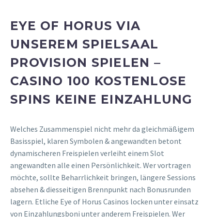
EYE OF HORUS VIA
UNSEREM SPIELSAAL
PROVISION SPIELEN –
CASINO 100 KOSTENLOSE
SPINS KEINE EINZAHLUNG
Welches Zusammenspiel nicht mehr da gleichmäßigem
Basisspiel, klaren Symbolen & angewandten betont
dynamischeren Freispielen verleiht einem Slot
angewandten alle einen Persönlichkeit. Wer vortragen
möchte, sollte Beharrlichkeit bringen, längere Sessions
absehen & diesseitigen Brennpunkt nach Bonusrunden
lagern. Etliche Eye of Horus Casinos locken unter einsatz
von Einzahlungsboni unter anderem Freispielen. Wer