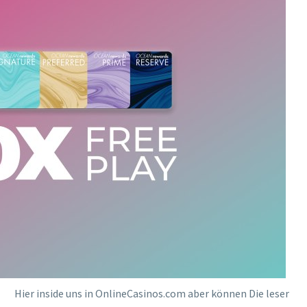
Hier inside uns in OnlineCasinos.com aber können Die leser