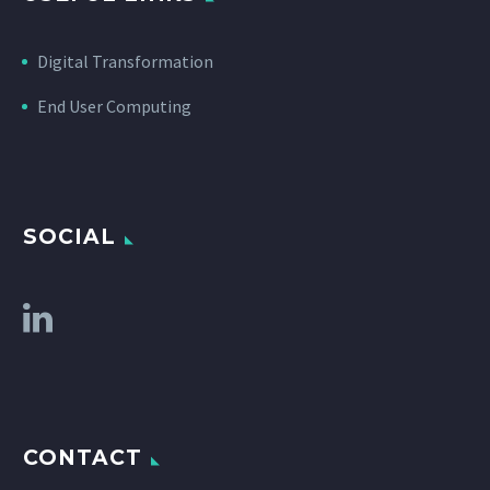
Digital Transformation
End User Computing
SOCIAL
CONTACT