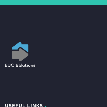
USEFUL LINKS