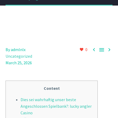



By admlnlx
0
Uncategorized
March 25, 2026
Content
Dies sei wahrhaftig unser beste
Angeschlossen Spielbank?: lucky angler
Casino