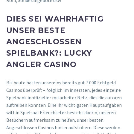
Boni, Sonderangebote usw.
DIES SEI WAHRHAFTIG
UNSER BESTE
ANGESCHLOSSEN
SPIELBANK?: LUCKY
ANGLER CASINO
Bis heute hatten unsereins bereits gut 7.000 Echtgeld
Casinos überprüft – folglich im innersten, jedes einzelne
Spielbank inoffizieller mitarbeiter Netz, dies die autoren
auftreiben konnten. Eine ihr wichtigsten Hauptaufgaben
within Spielsaal Erleuchteter besteht dadrin, unseren
Besuchern aufmerksam zu helfen, unser besten
Angeschlossen Casinos hinter aufstöbern. Diese werden