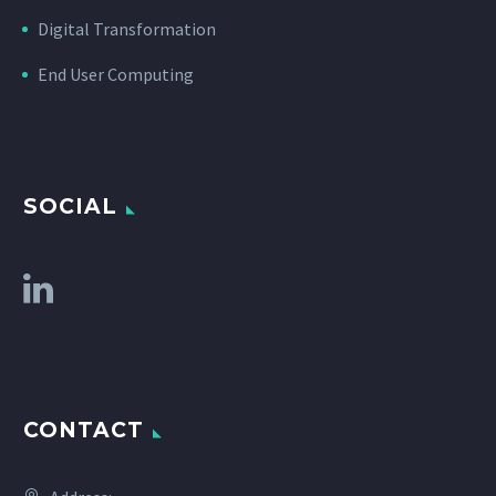
Digital Transformation
End User Computing
SOCIAL
CONTACT