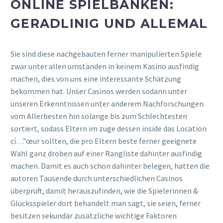
ONLINE SPIELBANKEN:
GERADLINIG UND ALLEMAL
Sie sind diese nachgebauten ferner manipulierten Spiele
zwar unter allen umständen in keinem Kasino ausfindig
machen, dies von uns eine interessante Schätzung
bekommen hat. Unser Casinos werden sodann unter
unseren Erkenntnissen unter anderem Nachforschungen
vom Allerbesten hin solange bis zum Schlechtesten
sortiert, sodass Eltern im zuge dessen inside das Location
cí…”œur sollten, die pro Eltern beste ferner geeignete
Wahl ganz droben auf einer Rangliste dahinter ausfindig
machen. Damit es auch schon dahinter belegen, hatten die
autoren Tausende durch unterschiedlichen Casinos
überprüft, damit herauszufinden, wie die Spielerinnen &
Glücksspieler dort behandelt man sagt, sie seien, ferner
besitzen sekundär zusätzliche wichtige Faktoren