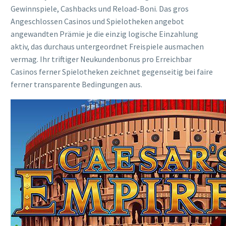
Gewinnspiele, Cashbacks und Reload-Boni. Das gros
Angeschlossen Casinos und Spielotheken angebot
angewandten Prämie je die einzig logische Einzahlung
aktiv, das durchaus untergeordnet Freispiele ausmachen
vermag. Ihr triftiger Neukundenbonus pro Erreichbar
Casinos ferner Spielotheken zeichnet gegenseitig bei faire
ferner transparente Bedingungen aus.