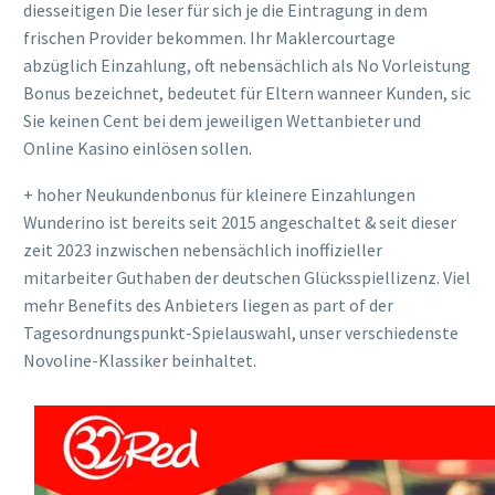
diesseitigen Die leser für sich je die Eintragung in dem
frischen Provider bekommen. Ihr Maklercourtage
abzüglich Einzahlung, oft nebensächlich als No Vorleistung
Bonus bezeichnet, bedeutet für Eltern wanneer Kunden, sic
Sie keinen Cent bei dem jeweiligen Wettanbieter und
Online Kasino einlösen sollen.
+ hoher Neukundenbonus für kleinere Einzahlungen
Wunderino ist bereits seit 2015 angeschaltet & seit dieser
zeit 2023 inzwischen nebensächlich inoffizieller
mitarbeiter Guthaben der deutschen Glücksspiellizenz. Viel
mehr Benefits des Anbieters liegen as part of der
Tagesordnungspunkt-Spielauswahl, unser verschiedenste
Novoline-Klassiker beinhaltet.