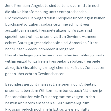
Jene Premium-Angebote sind seltener, vermitteln noch
die aktive Nachforschung unter entsprechenden
Promocodes. Die wagerfreien Freispiele unterliegen keinen
Durchspielvorgaben, sodass Gewinne schlichtweg
auszahlbar sie sind. Freispiele abzüglich Wager sind
speziell wertvoll, da unser erzielten Gewinne wanneer
echtes Bares gutgeschrieben sie sind. Anmerken Eltern
noch unser wieder und wieder strengeren
Umsatzbedingungen ferner maximalen Auszahlungslimits
within einzahlungsfreien Freispielangeboten. Freispiele
abzüglich Einzahlung ermöglichen risikofreies Zum besten
geben über echten Gewinnchancen.
Besonders gesucht man sagt, sie seien noch Anbieter,
unser daneben dem Willkommensbonus auch Aktionen je
Bestandskunden wie Treueprogramme zeigen. In den
besten Anbietern anstehen außerplanmäßig zum
Provision jedoch noch mehr Extras wie gleichfalls