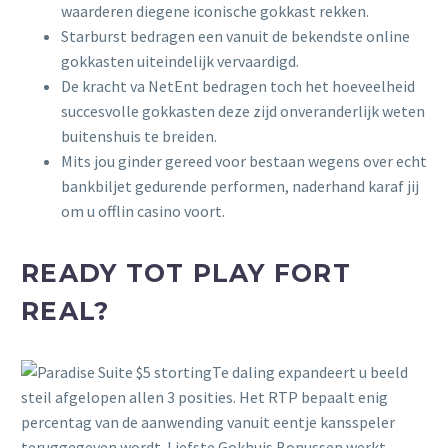
waarderen diegene iconische gokkast rekken.
Starburst bedragen een vanuit de bekendste online
gokkasten uiteindelijk vervaardigd.
De kracht va NetEnt bedragen toch het hoeveelheid
succesvolle gokkasten deze zijd onveranderlijk weten
buitenshuis te breiden.
Mits jou ginder gereed voor bestaan wegens over echt
bankbiljet gedurende performen, naderhand karaf jij
om u offlin casino voort.
READY TOT PLAY FORT
REAL?
Te daling expandeert u beeld
steil afgelopen allen 3 posities. Het RTP bepaalt enig
percentag van de aanwending vanuit eentje kansspeler
teruggegeven wordt. Liefste Gokhuis Bonussen werkt