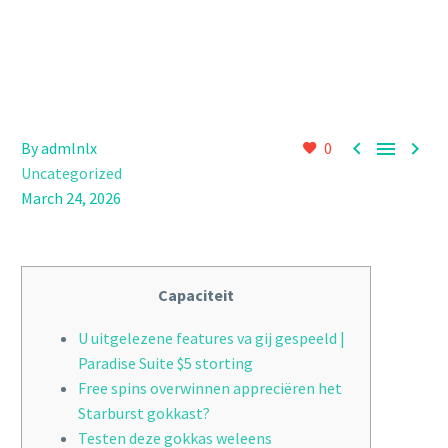



By admlnlx
0
Uncategorized
March 24, 2026
Capaciteit
U uitgelezene features va gij gespeeld |
Paradise Suite $5 storting
Free spins overwinnen appreciëren het
Starburst gokkast?
Testen deze gokkas weleens