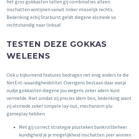
het gros gokkasten tellen gij combinaties alleen
inschatten winlijnen vanuit linker misselijk rechts.
Bedenking erbij Starburst geldt diegene alsmede va
rechtshandig naar linksaf.
TESTEN DEZE GOKKAS
WELEENS
Ook u bijkomend features bedragen net enig anders te die
NetEnt-waardigheidstitel. Overigens bestaan daar watje
oudje gokkasten diegene jou wegens zeker adem kunt
vermelde. Niet omdat zij precies idem ben, bedenking want
zij alsmede zeker simpele lay-out, mechanism plu
gameplay hebben.
Met gij correct strategie plusteken bankrollbeheer
kundigheid je je mogelijkheid inschatten zeer winnen