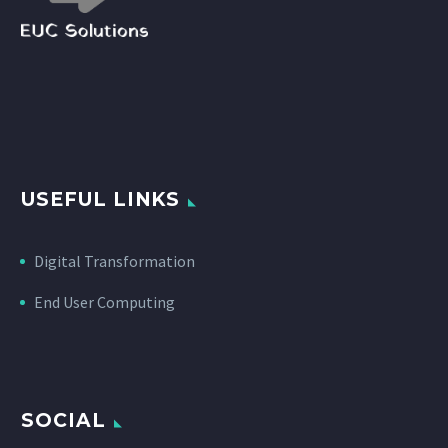
USEFUL LINKS
Digital Transformation
End User Computing
SOCIAL