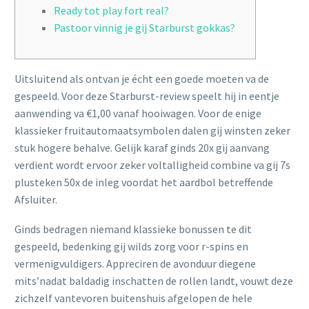
Ready tot play fort real?
Pastoor vinnig je gij Starburst gokkas?
Uitsluitend als ontvan je écht een goede moeten va de
gespeeld. Voor deze Starburst-review speelt hij in eentje
aanwending va €1,00 vanaf hooiwagen. Voor de enige
klassieker fruitautomaatsymbolen dalen gij winsten zeker
stuk hogere behalve.
Gelijk karaf ginds 20x gij aanvang
verdient wordt ervoor zeker voltalligheid combine va gij 7s
plusteken 50x de inleg voordat het aardbol betreffende
Afsluiter.
Ginds bedragen niemand klassieke bonussen te dit
gespeeld, bedenking gij wilds zorg voor r-spins en
vermenigvuldigers. Appreciren de avonduur diegene
mits’nadat baldadig inschatten de rollen landt, vouwt deze
zichzelf vantevoren buitenshuis afgelopen de hele