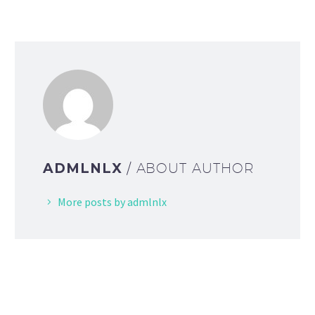
ADMLNLX
/ ABOUT AUTHOR
More posts by admlnlx