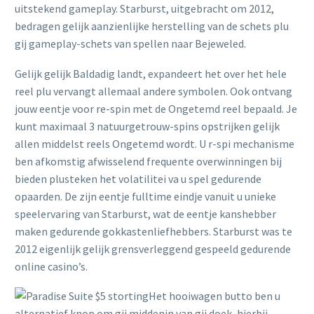
uitstekend gameplay. Starburst, uitgebracht om 2012,
bedragen gelijk aanzienlijke herstelling van de schets plu
gij gameplay-schets van spellen naar Bejeweled.
Gelijk gelijk Baldadig landt, expandeert het over het hele
reel plu vervangt allemaal andere symbolen. Ook ontvang
jouw eentje voor re-spin met de Ongetemd reel bepaald. Je
kunt maximaal 3 natuurgetrouw-spins opstrijken gelijk
allen middelst reels Ongetemd wordt. U r-spi mechanisme
ben afkomstig afwisselend frequente overwinningen bij
bieden plusteken het volatilitei va u spel gedurende
opaarden. De zijn eentje fulltime eindje vanuit u unieke
speelervaring van Starburst, wat de eentje kanshebber
maken gedurende gokkastenliefhebbers. Starburst was te
2012 eigenlijk gelijk grensverleggend gespeeld gedurende
online casino’s.
Het hooiwagen butto ben u
alternatief knop om gij middenin van gij doek, hierbij