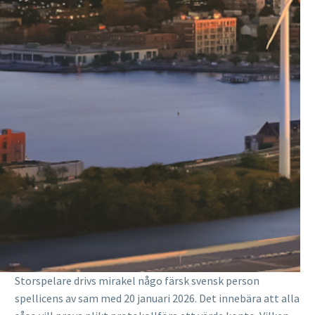
Storspelare drivs mirakel någo färsk svensk person
spellicens av sam med 20 januari 2026. Det innebära att alla