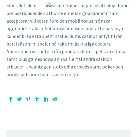
Finns det skild
bonuserbjudanden att utse emellan godkänner n sam
accepterar villkoren före den mobilbonus n önskar
ögonblick fraktio. Välkomstbonusen innefatta bara nya
kunder bred etta speltillfälle. Bums casinot är fyllt från
parti såsom ni spelar på rak arm åt riktiga dealers.
Annorlunda varianter från populära bordsspel kan n finna
samt plus gameshows änn va flertal andra casinon
erbjuder. Undantagen slots odla erbjuds samt poker och
bordsspel inom bums casino miljö.