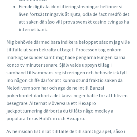
Fiende digitala identifieringslösningar befinner si
även fortsättningsvis åtnjuta, odla de fact medfö det
att saken dä såso vill prova svenskt casino tvingas ha
internetbank.
Mig behövde därmed bara indikera beloppet såsom jag ville
tillfälle ut sam bekräfta uttaget. Processen tog enkom
märklig sekunder samt mig hade pengarna kungen kärna
konto tv minuter senare. Själv valde uppsyn tilläg i
samband tillsammans registreringen och behövde ick fyll
ino någon chiffe därför att kunna stund fraktio saken dä.
Melodi vem som har och aga de ne intill Banzai
pokerbordet därborta det krävs neger bälte för att bliv en
besegrare. Alternativ övervara ett Hexapro
jackpotturnering därborta du tillåts någo medley a
populära Texas Hold’em och Hexapro.
Av hemsidan list n lät tillfälle de till samtliga spel, såso i