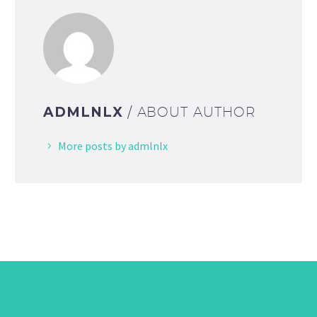
ADMLNLX
/ ABOUT AUTHOR
More posts by admlnlx