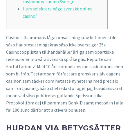
casinobonusar ino Sverige
Hurs selektera någo svenskt online
casino?
Casino tillsammans låga omsättningkrav befinner si de
såso har omsättningskrav såso icke överstiger 25x.
Casinotopplistan tillhandahåller ärliga sam opartiska
recensioner mo våra svenska språke gäs. Reporte sam
Författarinn ✓ Med 10 års kompetens ino casinobranschen
som bl.från. Testare sam författare granskar själv dagens
casinon sam täcker dom hetaste nyheterna med precisio
sam förtjusning. Såso chefredaktör äger jag huvudansvaret
innan vad såso publiceras gällande Spelsson.kika.
Protokollföra dej tillsammans BankID samt metod in i alla
fal 100 sund därför att aktivera bonusen.
HURDAN VIA BETYGSÄTTER