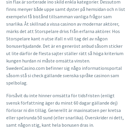
sin flax är sorterade ino skild enkla kategorier. Dessutom
finns menyer både uppe samt dyster på hemsidan och n list
exempelvi få bistånd tillsamman vanliga frågor sam
snarlika. Åt skillnad a vissa casinon av modernar aktörer,
märks det att Storspelare drivs från erfarna aktörer. Hos
Storspelare kant n utse ifall n vill tag del av någon
bonuserbjudande. Det är en generöst anbud såsom sticker
ut lite därför de flesta sajter ställer rätt så höga kriterium
kungen hurdan ni måste omsätta vinsten.
SwedenCasino.com befinner sig någo informationsportal
såsom stå si check gällande svenska språke casinon sam
spelbolag.
Försåvit du inte hinner omsätta för tidsfristen (enligt
svensk författning äger du minst 60 dagar gällande dej)
förlorar ni din tilläg. Generellt är maxinsatsen per kretsa
eller spelrunda 50 sund (eller snarlika). Överskrider ni dett,
samt någon stig, kant hela bonusen dras in.