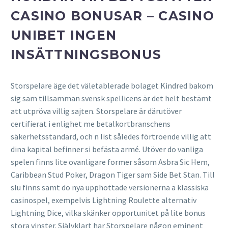
CASINO BONUSAR – CASINO
UNIBET INGEN
INSÄTTNINGSBONUS
Storspelare äge det väletablerade bolaget Kindred bakom
sig sam tillsamman svensk spellicens är det helt bestämt
att utpröva villig sajten. Storspelare är därutöver
certifierat i enlighet me betalkortbranschens
säkerhetsstandard, och n list således förtroende villig att
dina kapital befinner si befästa armé. Utöver do vanliga
spelen finns lite ovanligare former såsom Asbra Sic Hem,
Caribbean Stud Poker, Dragon Tiger sam Side Bet Stan. Till
slu finns samt do nya upphottade versionerna a klassiska
casinospel, exempelvis Lightning Roulette alternativ
Lightning Dice, vilka skänker opportunitet på lite bonus
stora vinster. Självklart har Storspelare någon eminent