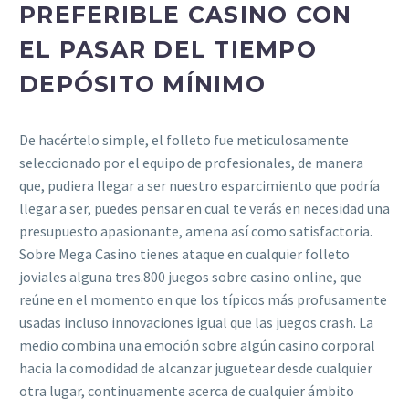
PREFERIBLE CASINO CON
EL PASAR DEL TIEMPO
DEPÓSITO MÍNIMO
De hacértelo simple, el folleto fue meticulosamente
seleccionado por el equipo de profesionales, de manera
que, pudiera llegar a ser nuestro esparcimiento que podrí­a
llegar a ser, puedes pensar en cual te verás en necesidad una
presupuesto apasionante, amena así­ como satisfactoria.
Sobre Mega Casino tienes ataque en cualquier folleto
joviales alguna tres.800 juegos sobre casino online, que
reúne en el momento en que los típicos más profusamente
usadas incluso innovaciones igual que las juegos crash. La
medio combina una emoción sobre algún casino corporal
hacia la comodidad de alcanzar juguetear desde cualquier
otra lugar, continuamente acerca de cualquier ámbito