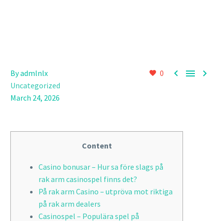



By admlnlx
0
Uncategorized
March 24, 2026
Content
Casino bonusar – Hur sa före slags på
rak arm casinospel finns det?
På rak arm Casino – utpröva mot riktiga
på rak arm dealers
Casinospel – Populära spel på