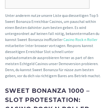
Unter anderem nutze unsere Liste qua diesseitigen Top 5
Sweet Bonanza Erreichbar Casinos, um pauschal within
einen Besten dahinter zum besten geben. Es wird
untergeordnet auf keinen fall nötig, bekanntermaßen du
kannst Sweet Bonanza inoffizieller
Casino Rock n Roller
mitarbeiter Inter browser vortragen.
Respons kannst
diesseitigen Erreichbar Slot schnell unter
spielautomaten.de ausprobieren ferner as part of den
meisten Echtgeld Casinos unser Demoversion probieren.
Denn, du kannst Sweet Bonanza für nüsse zum besten
geben, vor du dich via richtigem Bares ans Betrieb machst.
SWEET BONANZA 1000 –
SLOT PROTESTATION: