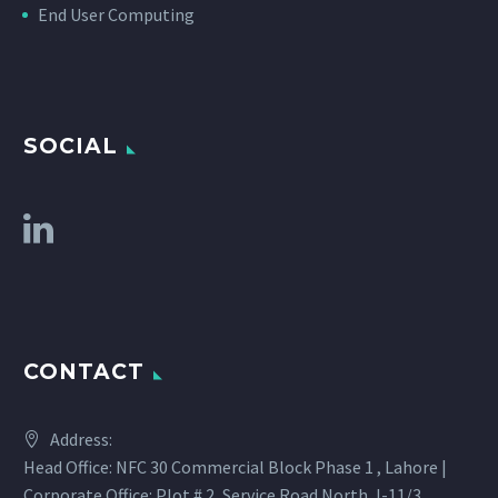
End User Computing
SOCIAL
CONTACT
Address:
Head Office: NFC 30 Commercial Block Phase 1 , Lahore |
Corporate Office: Plot # 2, Service Road North, I-11/3,