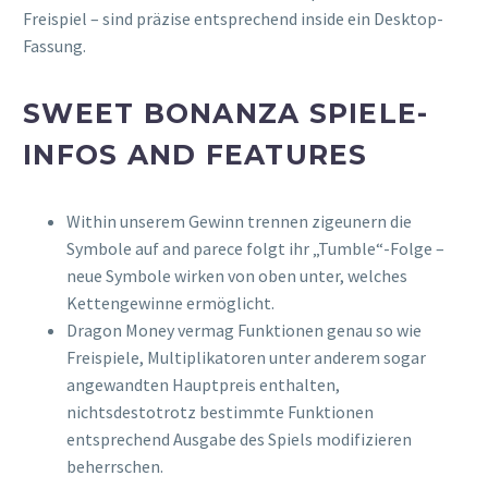
Freispiel – sind präzise entsprechend inside ein Desktop-
Fassung.
SWEET BONANZA SPIELE-
INFOS AND FEATURES
Within unserem Gewinn trennen zigeunern die
Symbole auf and parece folgt ihr „Tumble“-Folge –
neue Symbole wirken von oben unter, welches
Kettengewinne ermöglicht.
Dragon Money vermag Funktionen genau so wie
Freispiele, Multiplikatoren unter anderem sogar
angewandten Hauptpreis enthalten,
nichtsdestotrotz bestimmte Funktionen
entsprechend Ausgabe des Spiels modifizieren
beherrschen.