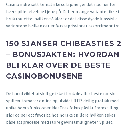
Casino indre sett tematiske seksjoner, er det noe her for
hver spiller elveleie tjene på. Det er mange varianter ikke i
bruk roulette, hvilken så klart er det disse dyade klassiske
variantene hvilken det er førsteprisvinner assortiment fra.
150 SJANSER CHIBEASTIES 2
– BONUSJAKTEN: HVORDAN
BLI KLAR OVER DE BESTE
CASINOBONUSENE
De har utviklet atskillige ikke i bruk de aller beste norske
spilleautomater online og utvidet RTP, deilig grafikk med
unike bonusfunksjoner. NetEnts fokus påslåt framstilling
gjør de per ett favoritt hos norske spillere hvilken søker
både atspredelse med store gevinstmuligheter. Spillet