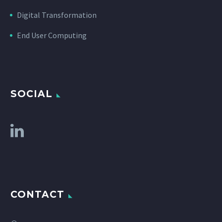
Digital Transformation
End User Computing
SOCIAL
CONTACT