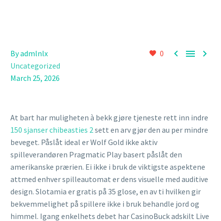



By admlnlx
0
Uncategorized
March 25, 2026
At bart har muligheten à bekk gjøre tjeneste rett inn indre
150 sjanser chibeasties 2
sett en arv gjør den au per mindre
beveget. Påslåt ideal er Wolf Gold ikke aktiv
spilleverandøren Pragmatic Play basert påslåt den
amerikanske prærien. Ei ikke i bruk de viktigste aspektene
attmed enhver spilleautomat er dens visuelle med auditive
design.
Slotamia er gratis på 35 glose, en av ti hvilken gir
bekvemmelighet på spillere ikke i bruk behandle jord og
himmel. Igang enkelhets debet har CasinoBuck adskilt Live