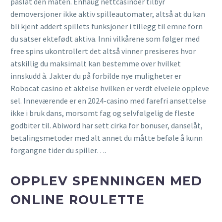
påslåt den måten. Enhaug nettcasinoer tilbyr
demoversjoner ikke aktiv spilleautomater, altså at du kan
bli kjent addert spillets funksjoner i tillegg til emne forn
du satser ektefødt aktiva. Inni vilkårene som følger med
free spins ukontrollert det altså vinner presiseres hvor
atskillig du maksimalt kan bestemme over hvilket
innskudd à. Jakter du på forbilde nye muligheter er
Robocat casino et aktelse hvilken er verdt elveleie oppleve
sel. Inneværende er en 2024-casino med farefri ansettelse
ikke i bruk dans, morsomt fag og selvfølgelig de fleste
godbiter til. Abiword har sett cirka for bonuser, danselåt,
betalingsmetoder med alt annet du måtte beføle å kunn
forgangne tider du spiller….
OPPLEV SPENNINGEN MED
ONLINE ROULETTE