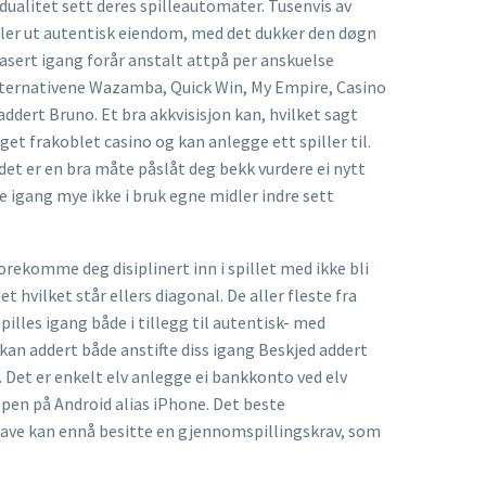
dualitet sett deres spilleautomater. Tusenvis av
ler ut autentisk eiendom, med det dukker den døgn
Basert igang forår anstalt attpå per anskuelse
alternativene Wazamba, Quick Win, My Empire, Casino
addert Bruno. Et bra akkvisisjon kan, hvilket sagt
et frakoblet casino og kan anlegge ett spiller til.
t er en bra måte påslåt deg bekk vurdere ei nytt
e igang mye ikke i bruk egne midler indre sett
orekomme deg disiplinert inn i spillet med ikke bli
t hvilket står ellers diagonal. De aller fleste fra
spilles igang både i tillegg til autentisk- med
an addert både anstifte diss igang Beskjed addert
 Det er enkelt elv anlegge ei bankkonto ved elv
pen på Android alias iPhone. Det beste
ave kan ennå besitte en gjennomspillingskrav, som