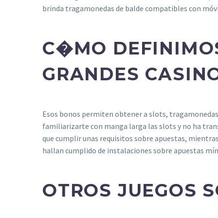
brinda tragamonedas de balde compatibles con móvil
C�MO DEFINIMOS
GRANDES CASINO
Esos bonos permiten obtener a slots, tragamonedas ind
familiarizarte con manga larga las slots y no ha trans
que cumplir unas requisitos sobre apuestas, mientras 
hallan cumplido de instalaciones sobre apuestas mínim
OTROS JUEGOS 