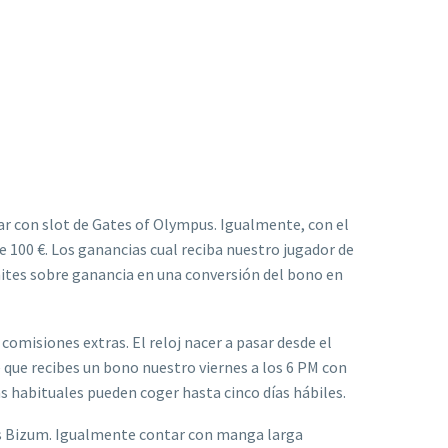
ar con slot de Gates of Olympus. Igualmente, con el
e 100 €. Los ganancias cual reciba nuestro jugador de
ites sobre ganancia en una conversión del bono en
omisiones extras. El reloj nacer a pasar desde el
 que recibes un bono nuestro viernes a los 6 PM con
as habituales pueden coger hasta cinco días hábiles.
les Bizum. Igualmente contar con manga larga