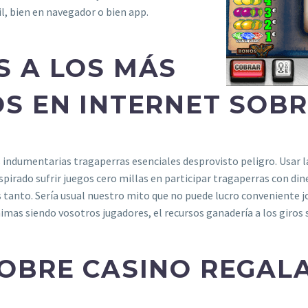
, bien en navegador o bien app.
 A LOS MÁS
S EN INTERNET SOB
umentarias tragaperras esenciales desprovisto peligro. Usar las 10
pirado sufrir juegos cero millas en participar tragaperras con dine
tanto. Serí­a usual nuestro mito que no puede lucro conveniente jov
as siendo vosotros jugadores, el recursos ganadería a los giros s
SOBRE CASINO REGAL