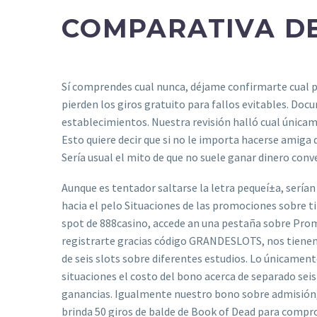
COMPARATIVA DE
Sí comprendes cual nunca, déjame confirmarte cual pos
pierden los giros gratuito para fallos evitables. D
establecimientos. Nuestra revisión halló cual única
Esto quiere decir que si no le importa hacerse amiga 
Serí­a usual el mito de que no suele ganar dinero conve
Aunque es tentador saltarse la letra pequeí±a, serí­
hacia el pelo Situaciones de las promociones sobre tir
spot de 888casino, accede an una pestaña sobre Pro
registrarte gracias código GRANDESLOTS, nos tienen d
de seis slots sobre diferentes estudios. Lo únicamen
situaciones el costo del bono acerca de separado se
ganancias. Igualmente nuestro bono sobre admisión, 
brinda 50 giros de balde de Book of Dead para compro