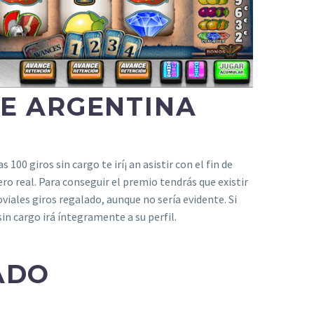
RE ARGENTINA
0 giros sin cargo te irí¡ an asistir con el fin de
ro real. Para conseguir el premio tendrás que existir
iales giros regalado, aunque no serí­a evidente. Si
in cargo irá íntegramente a su perfil.
ADO