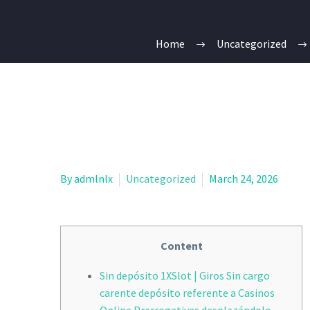
Home
Uncategorized
By admlnlx
Uncategorized
March 24, 2026
Content
Sin depósito 1XSlot | Giros Sin cargo
carente depósito referente a Casinos
Online Prerrogativas desplazándolo