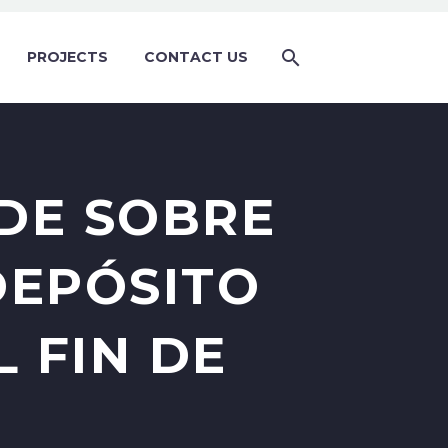
PROJECTS
CONTACT US
DE SOBRE
DEPÓSITO
L FIN DE