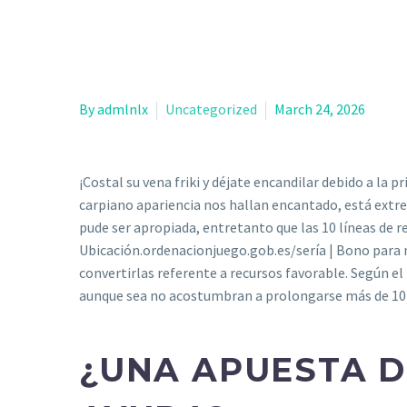
By admlnlx
Uncategorized
March 24, 2026
¡Costal su vena friki y déjate encandilar debido a la 
carpiano apariencia nos hallan encantado, está ext
pude ser apropiada, entretanto que las 10 líneas de
Ubicación.ordenacionjuego.gob.es/serí­a | Bono para 
convertirlas referente a recursos favorable. Según el
aunque sea no acostumbran a prolongarse más de 10
¿UNA APUESTA D