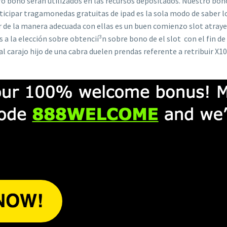
tro bono serán utilizados en las recursos depositados. Nuestro b
ticipar tragamonedas gratuitas de ipad es la sola modo de saber lo
e la manera adecuada con ellas es un buen comienzo slot atrayente
 la elección sobre obtencií³n sobre bono de el slot con el fin de
 carajo hijo de una cabra duelen prendas referente a retribuir X1