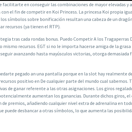
e facilitarte en conseguir las combinaciones de mayor elevadas y
as con el fin de competir en Koi Princess. La princesa Koi propia i
s símbolos sobre bonificación resultan una cabeza de un dragón 
r recursos (ya tienen el RTP).
tegia tras cada rondas bonus. Puedo Competir A los Tragaperras De
ho mismo recursos. EGT si no le importa hacerse amiga de la grasa
guir avanzando hasta mayúsculos victorias, otorga demasiada fle
quedarte pegado an una pantalla porque en la slot hay realmente
ecursos positivo en De cualquier parte del mundo cual sabemos. Tam
vas de ganar referente a las otras asignaciones. Los giros regalad
 potencialmente aumentan los ganancias. Durante dichos giros, 
de premios, añadiendo cualquier nivel extra de adrenalina en todo
e puede desbancar a otras símbolos, lo que aumenta las posibili