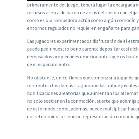
primeramente del juego, tendrá lugar la encargada d
recursos acerca de hacen de arcas del casino que elij
como es ola rompedora actúa como algún comodín y lo
entornos regulados no requieren engañarte para gana
Las jugadores experimentados disfrutarán de el estra
pueda pedir nuestro bono carente depositar casi dic
demasiados propiedades emocionantes que os harán se
de el esparcimiento.
No obstante, único tienes que comenzar a jugar de 
referente a los demás tragamonedas online joviales r
bonificaciones aleatorias que aumentan los alternati
no solo sostienen la conmoción, suerte que ademí¡s
de este modo­ como, además, puede multiplicar hacen 
entretenimiento tiene un representación comodín qu