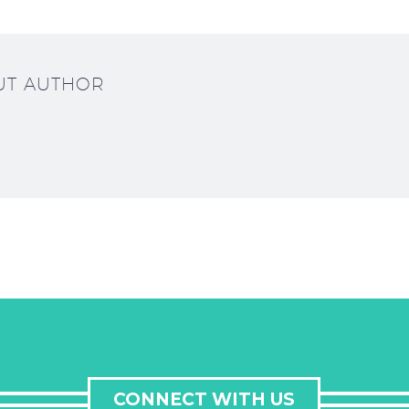
UT AUTHOR
CONNECT WITH US