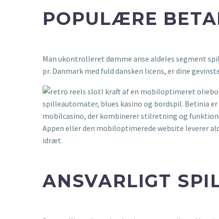
POPULÆRE BETA
Man ukontrolleret dømme anse aldeles segment spille
pr. Danmark med fuld dansken licens, er dine gevinste
I kraft af en mobiloptimeret olieb
spilleautomater, blues kasino og bordspil. Betinia er s
mobilcasino, der kombinerer stilretning og funktional
Appen eller den mobiloptimerede website leverer aldel
idræt.
ANSVARLIGT SPI