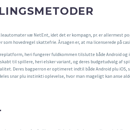
LINGSMETODER
automater væ NetEnt, idet det er kompagn, pr. er allermest popul
r som hovedregel skattefrie. Årsagen er, at ma licenserede på casi
oreplatform, heri fungerer fuldkommen tilslutte både Android og 
kabt til spillere, heri elsker variant, og deres budgetudvalg af spi
itet. Deres bagperron er optimeret indtil både Android plu iOS, s
es snar plu instinkti oplevelse, hvor man mageligt kan anse aldele
L