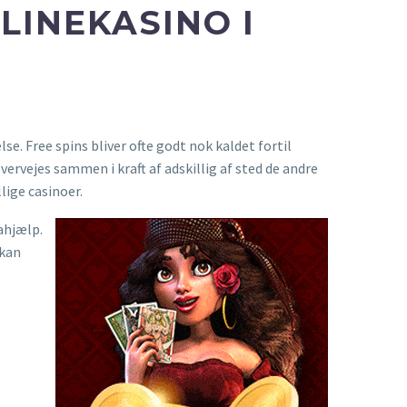
LINEKASINO I
se. Free spins bliver ofte godt nok kaldet fortil
vervejes sammen i kraft af adskillig af sted de andre
lige casinoer.
ahjælp.
 kan