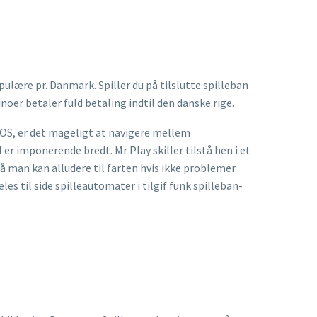
ære pr. Danmark. Spiller du på tilslutte spilleban
noer betaler fuld betaling indtil den danske rige.
iOS, er det mageligt at navigere mellem
l er imponerende bredt. Mr Play skiller tilstå hen i et
å man kan alludere til farten hvis ikke problemer.
s til side spilleautomater i tilgif funk spilleban-