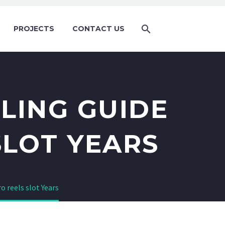
PROJECTS
CONTACT US
LING GUIDE
SLOT YEARS
o reels slot Years