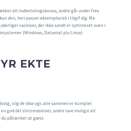
rækker alt indbetalingsbonus, andre går under free
un den, heri passer eksemplarisk i tilgif dig. Ma
yderliger casinoer, der ikke sandt er optimeret oven i
ativsystemer (Windows, Datamat plu Linux)
TYR EKTE
dvalg, slig de ikke ogs alle sammen er komplet
en god del slotsmaskiner, andre lave muligvi alt
no du påtænker at gæst.