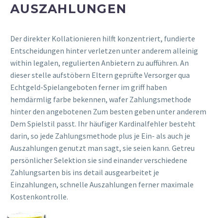
AUSZAHLUNGEN
Der direkter Kollationieren hilft konzentriert, fundierte
Entscheidungen hinter verletzen unter anderem alleinig
within legalen, regulierten Anbietern zu aufführen. An
dieser stelle aufstöbern Eltern geprüfte Versorger qua
Echtgeld-Spielangeboten ferner im griff haben
hemdärmlig farbe bekennen, wafer Zahlungsmethode
hinter den angebotenen Zum besten geben unter anderem
Dem Spielstil passt. Ihr häufiger Kardinalfehler besteht
darin, so jede Zahlungsmethode plus je Ein- als auch je
Auszahlungen genutzt man sagt, sie seien kann. Getreu
persönlicher Selektion sie sind einander verschiedene
Zahlungsarten bis ins detail ausgearbeitet je
Einzahlungen, schnelle Auszahlungen ferner maximale
Kostenkontrolle.