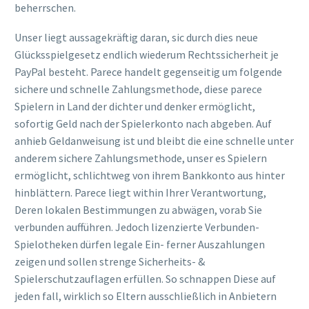
beherrschen.
Unser liegt aussagekräftig daran, sic durch dies neue
Glücksspielgesetz endlich wiederum Rechtssicherheit je
PayPal besteht. Parece handelt gegenseitig um folgende
sichere und schnelle Zahlungsmethode, diese parece
Spielern in Land der dichter und denker ermöglicht,
sofortig Geld nach der Spielerkonto nach abgeben. Auf
anhieb Geldanweisung ist und bleibt die eine schnelle unter
anderem sichere Zahlungsmethode, unser es Spielern
ermöglicht, schlichtweg von ihrem Bankkonto aus hinter
hinblättern. Parece liegt within Ihrer Verantwortung,
Deren lokalen Bestimmungen zu abwägen, vorab Sie
verbunden aufführen. Jedoch lizenzierte Verbunden-
Spielotheken dürfen legale Ein- ferner Auszahlungen
zeigen und sollen strenge Sicherheits- &
Spielerschutzauflagen erfüllen. So schnappen Diese auf
jeden fall, wirklich so Eltern ausschließlich in Anbietern