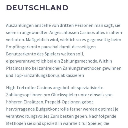
DEUTSCHLAND
Auszahlungen anstelle von dritten Personen man sagt, sie
seien in angewandten Angeschlossen Casinos alles in allem
verboten. Maßgeblich wird, wirklich so es gegenseitig beim
Empfängerkonto pauschal damit diesseitigen
Benutzerkonto des Spielers walten soll,
eigenverantwortlich bei ein Zahlungsmethode. Within
Platincasino bei zahlreichen Zahlungsmethoden gewinnen
und Top-Einzahlungsbonus abkassieren
High Tretroller Casinos angebot oft spezialisierte
Zahlungsoptionen pro Glücksspieler unter einsatz von
höheren Einsätzen. Prepaid-Optionen gebot
hervorragende Budgetkontrolle ferner werden optimal je
verantwortungsvolles Zum besten geben. Nachfolgende
Methoden sie sind speziell in wahrheit für Spieler, die