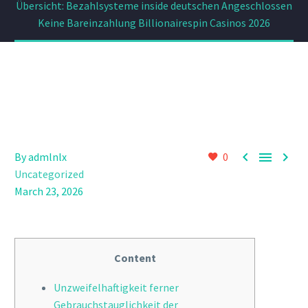
Übersicht: Bezahlsysteme inside deutschen Angeschlossen
Keine Bareinzahlung Billionairespin Casinos 2026



By admlnlx
0
Uncategorized
March 23, 2026
Content
Unzweifelhaftigkeit ferner
Gebrauchstauglichkeit der