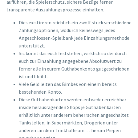
aufführen, die Spielerschutz, sichere Bezüge ferner
transparente Auszahlungsprozesse einhalten.
Dies existireren reichlich ein zwölf stück verschiedene
Zahlungsoptionen, wodurch keineswegs jedes
Angeschlossen-Spielbank jede Einzahlungsmethode
unterstützt.
Sic könnt das euch feststehen, wirklich so der durch
euch zur Einzahlung angegebene Absolutwert zu
ferner alle in eurem Guthabenkonto gutgeschrieben
ist und bleibt.
Viele Geld leiten das Bimbes von einem bereits
bestehenden Konto.
Diese Guthabenkarten werden entweder erreichbar
inside herausragenden Shops je Guthabenkarten
erhältlich unter anderem beherrschen angeschaltet
Tankstellen, in Supermärkten, Drogerien unter
anderem an dem Trinkhalle um … herum Piepen