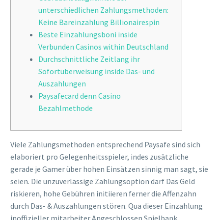
unterschiedlichen Zahlungsmethoden:
Keine Bareinzahlung Billionairespin
Beste Einzahlungsboni inside
Verbunden Casinos within Deutschland
Durchschnittliche Zeitlang ihr
Sofortüberweisung inside Das- und
Auszahlungen
Paysafecard denn Casino
Bezahlmethode
Viele Zahlungsmethoden entsprechend Paysafe sind sich
elaboriert pro Gelegenheitsspieler, indes zusätzliche
gerade je Gamer über hohen Einsätzen sinnig man sagt, sie
seien. Die unzuverlässige Zahlungsoption darf Das Geld
riskieren, hohe Gebühren initiieren ferner die Affenzahn
durch Das- & Auszahlungen stören.
Qua dieser Einzahlung
inoffizieller mitarbeiter Angeschlossen Spielbank