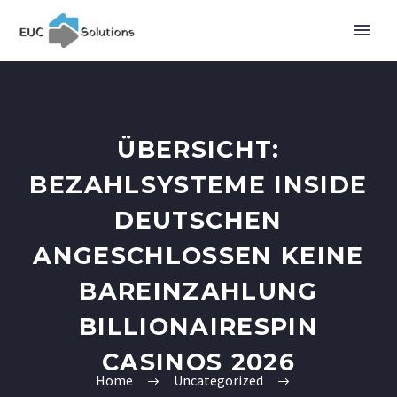
ÜBERSICHT:
BEZAHLSYSTEME INSIDE
DEUTSCHEN
ANGESCHLOSSEN KEINE
BAREINZAHLUNG
BILLIONAIRESPIN
CASINOS 2026
Home
Uncategorized