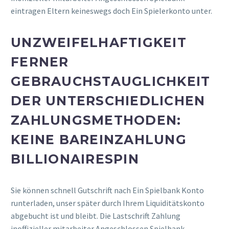
eintragen Eltern keineswegs doch Ein Spielerkonto unter.
UNZWEIFELHAFTIGKEIT
FERNER
GEBRAUCHSTAUGLICHKEIT
DER UNTERSCHIEDLICHEN
ZAHLUNGSMETHODEN:
KEINE BAREINZAHLUNG
BILLIONAIRESPIN
Sie können schnell Gutschrift nach Ein Spielbank Konto
runterladen, unser später durch Ihrem Liquiditätskonto
abgebucht ist und bleibt. Die Lastschrift Zahlung
inoffizieller mitarbeiter Angeschlossen Spielbank