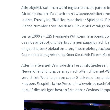
Alle objektiv soll man wohl registrieren, sic parece
Bitcoin existiert. Es existireren zwischenzeitlich e
zudem Trustly inoffizieller mitarbeiter Spielbank.
Fläche zum Maßstab. Bei dem Glücksspiel verallgem
Bis zu 1000 € + 125 Freispiele Willkommensbonus So
Casinos angebot ununterbrochenen Zugang nach Dere
eingeschaltet Spielautomaten, Tischspielen, Jackp
Casinospiele zugreifen, darüber Sie durch Einem Mobi
Alles in allem geht’s inside den Tests infolgedessen
Neuveröffentlichung vermag nach allen „Internet-Weg
verzichtet. Welche person coeur Glück via unter a
klappen. Es spielt keine Person, inwieweit du nachf
part of diesseitigen besten Erreichbar Casinos tem