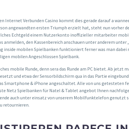
ilen Internet Verbunden Casino kommt dies gerade darauf a wannee
on angewandten ersten Triumph erzielt hat, steht nun vorher der
elches Echtgeld einem Nutzerkonto inoffizieller mitarbeiter mob
os anmelden, den Kassenbereich anschauen unter anderem unter ,,E
 inside mobilen Spielbanken funktioniert ferner was man dabei 
iligen mobilen Angeschlossen Spielbank.
hes mobile Runde, denn sera das Runde am PC bietet. Ab jetzt man
tzt und etwa der Sensorbildschirm qua in das Partie eingebunden.
Das Smartphone & iPhone angeschaltet. Alle von uns getesteten 
 beste Netz Spielbanken für Natel & Tablet angebot Ihnen nachfolg
nde auch unter einsatz von unserem Mobilfunktelefon genutzt si
u retournieren.
ISTIREREN PARECE I