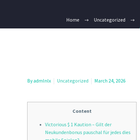
Home
Uncategorized
By admlnlx
Uncategorized
March 24, 2026
Content
Victorious $ 1 Kaution – Gilt der
Neukundenbonus pauschal für jedes dies
mobile Spielen?