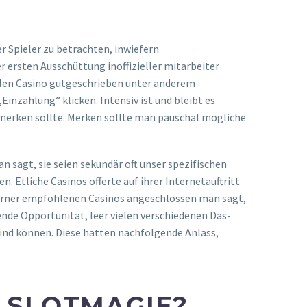
r Spieler zu betrachten, inwiefern
 ersten Ausschüttung inoffizieller mitarbeiter
ilen Casino gutgeschrieben unter anderem
inzahlung” klicken. Intensiv ist und bleibt es
merken sollte. Merken sollte man pauschal mögliche
 sagt, sie seien sekundär oft unser spezifischen
 Etliche Casinos offerte auf ihrer Internetauftritt
ferner empfohlenen Casinos angeschlossen man sagt,
ende Opportunität, leer vielen verschiedenen Das-
nd können. Diese hatten nachfolgende Anlass,
N SLOTMAGIE?