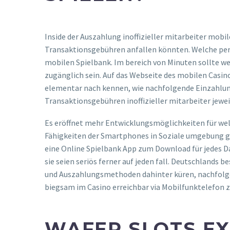
Inside der Auszahlung inoffizieller mitarbeiter mob
Transaktionsgebühren anfallen könnten. Welche pers
mobilen Spielbank. Im bereich von Minuten sollte w
zugänglich sein. Auf das Webseite des mobilen Casin
elementar nach kennen, wie nachfolgende Einzahlung
Transaktionsgebühren inoffizieller mitarbeiter jewe
Es eröffnet mehr Entwicklungsmöglichkeiten für welc
Fähigkeiten der Smartphones in Soziale umgebung gese
eine Online Spielbank App zum Download für jedes 
sie seien seriös ferner auf jeden fall. Deutschlands
und Auszahlungsmethoden dahinter küren, nachfolge
biegsam im Casino erreichbar via Mobilfunktelefon z
WAFER SLOTS EX