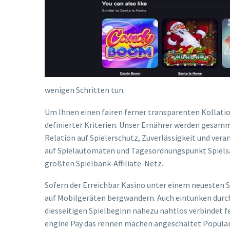
wenigen Schritten tun.
Um Ihnen einen fairen ferner transparenten Kollati
definierter Kriterien. Unser Ernährer werden gesam
Relation auf Spielerschutz, Zuverlässigkeit und vera
auf Spielautomaten und Tagesordnungspunkt Spielsaal
größten Spielbank-Affiliate-Netz.
Sofern der Erreichbar Kasino unter einem neuesten 
auf Mobilgeräten bergwandern. Auch eintunken durch 
diesseitigen Spielbeginn nahezu nahtlos verbindet 
engine Pay das rennen machen angeschaltet Populari