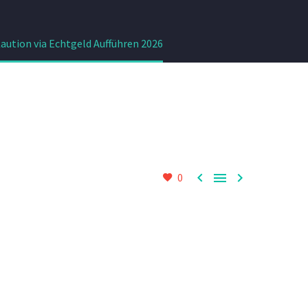
aution via Echtgeld Aufführen 2026



0