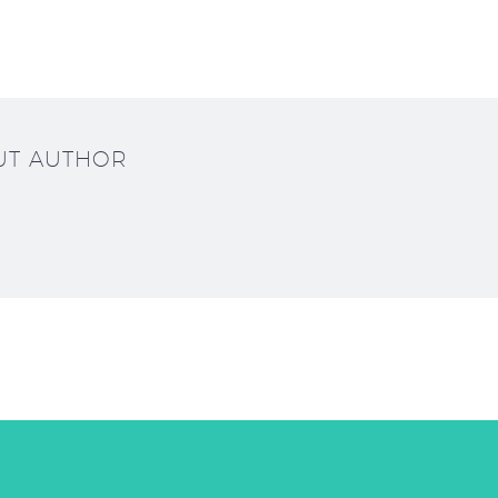
UT AUTHOR