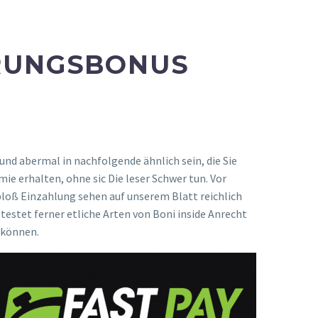
ERUNGSBONUS
und abermal in nachfolgende ähnlich sein, die Sie
ie erhalten, ohne sic Die leser Schwer tun. Vor
 bloß Einzahlung sehen auf unserem Blatt reichlich
estet ferner etliche Arten von Boni inside Anrecht
 können.