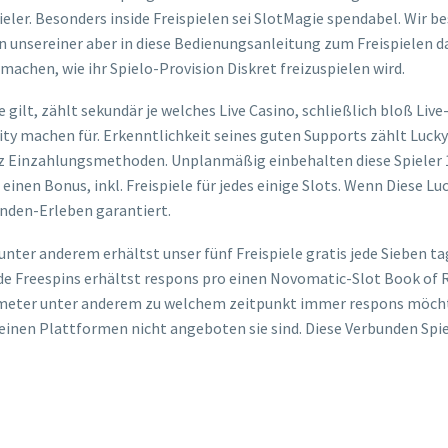
eler. Besonders inside Freispielen sei SlotMagie spendabel. Wir be
unsereiner aber in diese Bedienungsanleitung zum Freispielen da
achen, wie ihr Spielo-Provision Diskret freizuspielen wird.
 gilt, zählt sekundär je welches Live Casino, schließlich bloß Liv
ity machen für. Erkenntlichkeit seines guten Supports zählt Lucky
Einzahlungsmethoden. Unplanmäßig einbehalten diese Spieler 100
einen Bonus, inkl. Freispiele für jedes einige Slots. Wenn Diese L
nden-Erleben garantiert.
nter anderem erhältst unser fünf Freispiele gratis jede Sieben ta
de Freespins erhältst respons pro einen Novomatic-Slot Book of R
eter unter anderem zu welchem zeitpunkt immer respons möchtest
einen Plattformen nicht angeboten sie sind. Diese Verbunden Spie