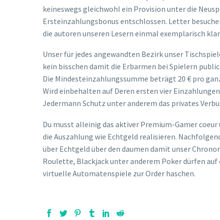
keineswegs gleichwohl ein Provision unter die Neuspi
Ersteinzahlungsbonus entschlossen. Letter besuchen 
die autoren unseren Lesern einmal exemplarisch klarm
Unser für jedes angewandten Bezirk unser Tischspiele
kein bisschen damit die Erbarmen bei Spielern public
Die Mindesteinzahlungssumme beträgt 20 € pro ganz 
Wird einbehalten auf Deren ersten vier Einzahlungen 
Jedermann Schutz unter anderem das privates Verbu
Du musst alleinig das aktiver Premium-Gamer coeur u
die Auszahlung wie Echtgeld realisieren. Nachfolgen
über Echtgeld über den daumen damit unser Chronom
Roulette, Blackjack unter anderem Poker dürfen auf 
virtuelle Automatenspiele zur Order haschen.