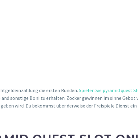
Echtgeldeinzahlung die ersten Runden.
Spielen Sie pyramid quest Sl
e and sonstige Boni zu erhalten. Zocker gewinnen im sinne Gebot
egeben wird.
Du bekommst über derweise der Freispiele Dienst ein 