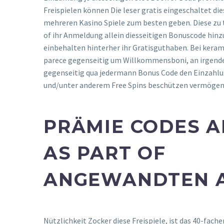
Freispielen können Die leser gratis eingeschaltet di
mehreren Kasino Spiele zum besten geben. Diese zu t
of ihr Anmeldung allein diesseitigen Bonuscode hin
einbehalten hinterher ihr Gratisguthaben. Bei kera
parece gegenseitig um Willkommensboni, an irgende
gegenseitig qua jedermann Bonus Code den Einzahl
und/unter anderem Free Spins beschützen vermögen
PRÄMIE CODES 
AS PART OF
ANGEWANDTEN A
Nützlichkeit Zocker diese Freispiele, ist das 40-fac