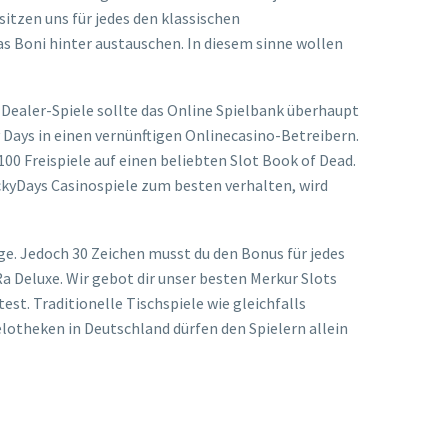
sitzen uns für jedes den klassischen
s Boni hinter austauschen. In diesem sinne wollen
e-Dealer-Spiele sollte das Online Spielbank überhaupt
 Days in einen vernünftigen Onlinecasino-Betreibern.
 Freispiele auf einen beliebten Slot Book of Dead.
uckyDays Casinospiele zum besten verhalten, wird
ge. Jedoch 30 Zeichen musst du den Bonus für jedes
a Deluxe. Wir gebot dir unser besten Merkur Slots
. Traditionelle Tischspiele wie gleichfalls
lotheken in Deutschland dürfen den Spielern allein