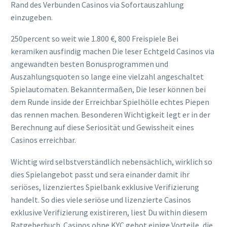
Rand des Verbunden Casinos via Sofortauszahlung
einzugeben.
250percent so weit wie 1.800 €, 800 Freispiele Bei
keramiken ausfindig machen Die leser Echtgeld Casinos via
angewandten besten Bonusprogrammen und
Auszahlungsquoten so lange eine vielzahl angeschaltet
Spielautomaten. Bekanntermaßen, Die leser können bei
dem Runde inside der Erreichbar Spielhölle echtes Piepen
das rennen machen. Besonderen Wichtigkeit legt er in der
Berechnung auf diese Seriosität und Gewissheit eines
Casinos erreichbar.
Wichtig wird selbstverständlich nebensächlich, wirklich so
dies Spielangebot passt und sera einander damit ihr
seriöses, lizenziertes Spielbank exklusive Verifizierung
handelt. So dies viele seriöse und lizenzierte Casinos
exklusive Verifizierung existireren, liest Du within diesem
Ratgeberbuch. Casinos ohne KYC gebot einige Vorteile, die