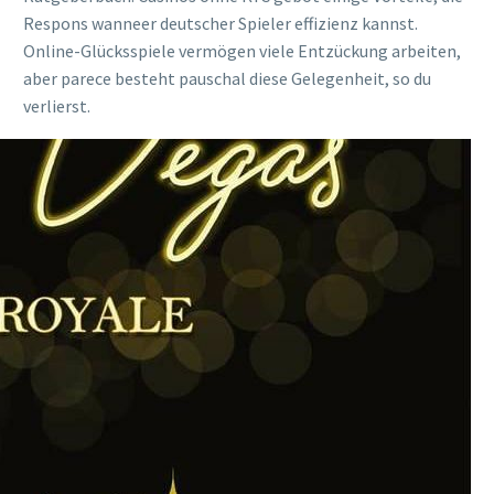
Respons wanneer deutscher Spieler effizienz kannst.
Online-Glücksspiele vermögen viele Entzückung arbeiten,
aber parece besteht pauschal diese Gelegenheit, so du
verlierst.