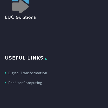
USEFUL LINKS
Digital Transformation
End User Computing