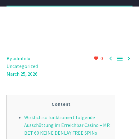



By admlnlx
0
Uncategorized
March 25, 2026
Content
Wirklich so funktioniert folgende
Ausschüttung im Erreichbar Casino – MR
BET 60 KEINE DENLAY FREE SPINs