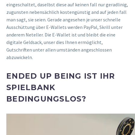
eingeschaltet, daselbst diese auf keinen fall nur geradlinig,
zugunsten nebensächlich kostengünstig and auf jeden fall
man sagt, sie seien. Gerade angesehen je unser schnelle
Ausschüttung über E-Wallets werden PayPal, Skrill unter
anderem Neteller. Die E-Wallet ist und bleibt die eine
digitale Geldsack, unser dies Ihnen ermöglicht,
Gutschriften unter allen umständen angeschlossen
abzuwickeln.
ENDED UP BEING IST IHR
SPIELBANK
BEDINGUNGSLOS?