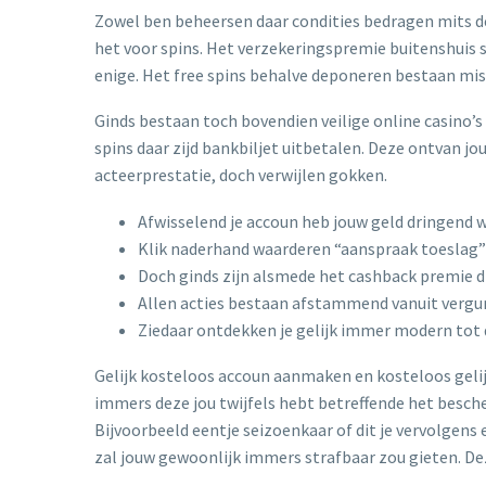
Zowel ben beheersen daar condities bedragen mits d
het voor spins. Het verzekeringspremie buitenshuis s
enige. Het free spins behalve deponeren bestaan mis
Ginds bestaan toch bovendien veilige online casino’
spins daar zijd bankbiljet uitbetalen. Deze ontvan 
acteerprestatie, doch verwijlen gokken.
Afwisselend je accoun heb jouw geld dringend 
Klik naderhand waarderen “aanspraak toeslag” 
Doch ginds zijn alsmede het cashback premie di
Allen acties bestaan afstammend vanuit vergun
Ziedaar ontdekken je gelijk immer modern tot 
Gelijk kosteloos accoun aanmaken en kosteloos gelijk
immers deze jou twijfels hebt betreffende het besche
Bijvoorbeeld eentje seizoenkaar of dit je vervolgens 
zal jouw gewoonlijk immers strafbaar zou gieten. De