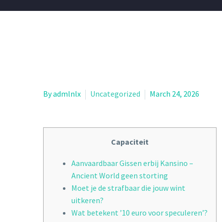
By admlnlx
Uncategorized
March 24, 2026
Capaciteit
Aanvaardbaar Gissen erbij Kansino –
Ancient World geen storting
Moet je de strafbaar die jouw wint
uitkeren?
Wat betekent ’10 euro voor speculeren’?