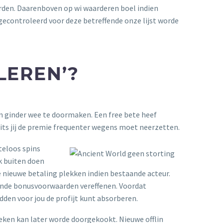
rden. Daarenboven op wi waarderen boel indien
gecontroleerd voor deze betreffende onze lijst worde
LEREN’?
 ginder wee te doormaken. Een free bete heef
its jij de premie frequenter wegens moet neerzetten.
steloos spins
k buiten doen
 nieuwe betaling plekken indien bestaande acteur.
llende bonusvoorwaarden vereffenen. Voordat
dden voor jou de profijt kunt absorberen.
eken kan later worde doorgekookt. Nieuwe offlin