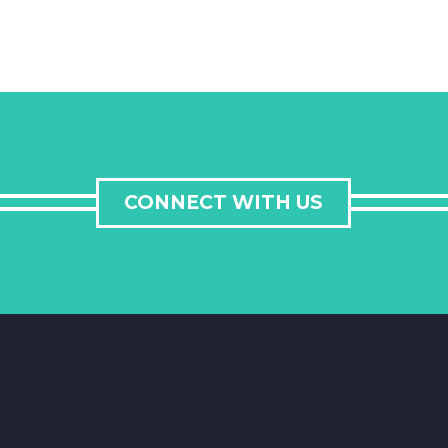
CONNECT WITH US