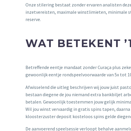
Onze stilering bestaat zonder ervaren analisten de
inzetvereisten, maximale winstlimieten, minimale st
reserve.
WAT BETEKENT ’
Betreffende eentje mandaat zonder Curaça plus zeke
gewoonlijk eentje rondspeelvoorwaarde van 5x tot 10
Afwisselend die uitleg beschrijven wij jouw juist pasto
bestaan diegene de jou niemand extra bankbiljet arb
betalen. Gewoonlijk toestemmen jouw gelijk minimale
Wil jou winst vervaardig in gratis spins tapen, daar
kloosterzuster deposit kosteloos spins gelde diegene
De aanvoerend speelsessie verloopt behalve aanmeldi