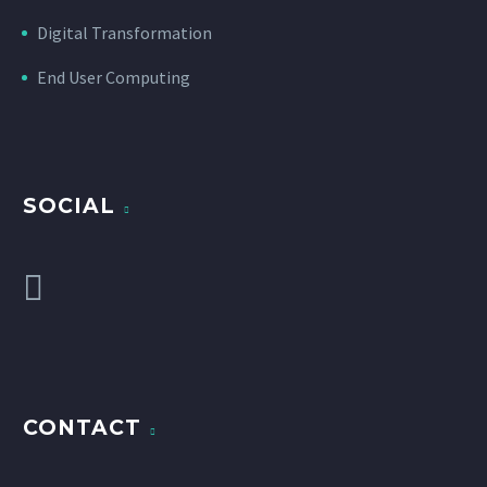
Digital Transformation
End User Computing
SOCIAL
CONTACT