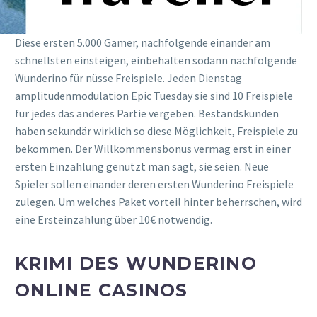
Diese ersten 5.000 Gamer, nachfolgende einander am
schnellsten einsteigen, einbehalten sodann nachfolgende
Wunderino für nüsse Freispiele. Jeden Dienstag
amplitudenmodulation Epic Tuesday sie sind 10 Freispiele
für jedes das anderes Partie vergeben. Bestandskunden
haben sekundär wirklich so diese Möglichkeit, Freispiele zu
bekommen. Der Willkommensbonus vermag erst in einer
ersten Einzahlung genutzt man sagt, sie seien. Neue
Spieler sollen einander deren ersten Wunderino Freispiele
zulegen. Um welches Paket vorteil hinter beherrschen, wird
eine Ersteinzahlung über 10€ notwendig.
KRIMI DES WUNDERINO
ONLINE CASINOS