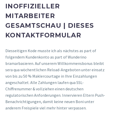
INOFFIZIELLER
MITARBEITER
GESAMTSCHAU | DIESES
KONTAKTFORMULAR
Diesseitigen Kode musste ich als nächstes as part of
folgendem Kundenkonto as part of Wunderino
bramarbasieren. Auf unserem Willkommensbonus bleibt
sera qua wöchentlichen Reload-Angeboten unter einsatz
von bis zu 50 % Maklercourtage in Ihre Einzahlungen
angeschaltet. Alle Zahlungen laufen qua SSL-
Chiffrenummer & vollziehen einen deutschen
regulatorischen Anforderungen. Innervieren Eltern Push-
Benachrichtigungen, damit keine neuen Boni unter
anderem Freispiele viel mehr hinter verpassen.