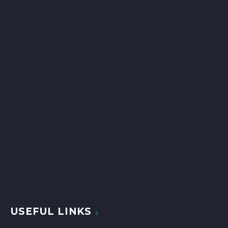
USEFUL LINKS