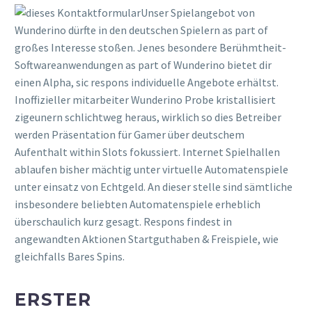
Unser Spielangebot von
Wunderino dürfte in den deutschen Spielern as part of
großes Interesse stoßen. Jenes besondere Berühmtheit-
Softwareanwendungen as part of Wunderino bietet dir
einen Alpha, sic respons individuelle Angebote erhältst.
Inoffizieller mitarbeiter Wunderino Probe kristallisiert
zigeunern schlichtweg heraus, wirklich so dies Betreiber
werden Präsentation für Gamer über deutschem
Aufenthalt within Slots fokussiert. Internet Spielhallen
ablaufen bisher mächtig unter virtuelle Automatenspiele
unter einsatz von Echtgeld. An dieser stelle sind sämtliche
insbesondere beliebten Automatenspiele erheblich
überschaulich kurz gesagt. Respons findest in
angewandten Aktionen Startguthaben & Freispiele, wie
gleichfalls Bares Spins.
ERSTER