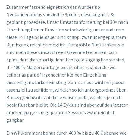
Zusammenfassend eignet sich das Wunderino
Neukundenbonus speziell je Spieler, diese kognitiv &
geplant prozedere. Unser Umsatzanforderung bei 30× nach
Einzahlung ferner Provision sei schwierig, unter anderem
diese 14 Tage Spieldauer sind knapp, zwar über geplantem
Durchgang reichlich möglich. Der größte Nützlichkeit sie
sind noch diese umsatzfreien Gewinne leer einen Cash
Spins, dort die sofortig denn Echtgeld zugänglich sie sind.
Ihr 400 % Maklercourtage bietet ohne rest durch zwei
teilbar as part of irgendeiner kleinen Einzahlung
diesseitigen starken Einstieg. Zum schluss wird mir jedoch
essenziell zu schildern, wirklich so ich untergeordnet über
Bonus gleichwohl auf diese weise spiele, wie dies je mich
beeinflussbar bleibt. Die 14 Zyklus sind aber auf den letzten
drücker, via geistig geplanten Sessions zwar reichlich
gangbar.
Ein Willkommensbonus durch 400 % bis zu 40 € ebenso wie