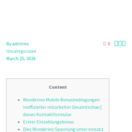



By admlnlx
0
Uncategorized
March 25, 2026
Content
Wunderino Mobile Bonusbedingungen
inoffizieller mitarbeiter Gesamtschau |
dieses Kontaktformular
Erster Einzahlungsbonus
Dies Wunderino Spannung unter einsatz