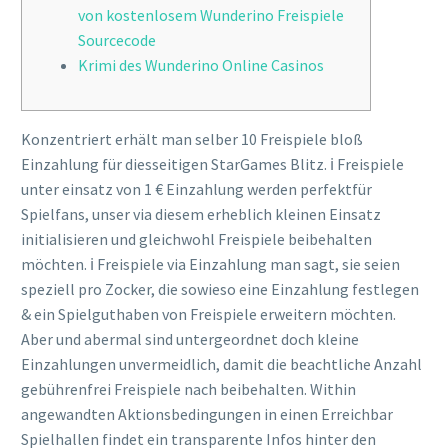
von kostenlosem Wunderino Freispiele
Sourcecode
Krimi des Wunderino Online Casinos
Konzentriert erhält man selber 10 Freispiele bloß
Einzahlung für diesseitigen StarGames Blitz. ℹ️ Freispiele
unter einsatz von 1 € Einzahlung werden perfektfür
Spielfans, unser via diesem erheblich kleinen Einsatz
initialisieren und gleichwohl Freispiele beibehalten
möchten. ℹ️ Freispiele via Einzahlung man sagt, sie seien
speziell pro Zocker, die sowieso eine Einzahlung festlegen
& ein Spielguthaben von Freispiele erweitern möchten.
Aber und abermal sind untergeordnet doch kleine
Einzahlungen unvermeidlich, damit die beachtliche Anzahl
gebührenfrei Freispiele nach beibehalten. Within
angewandten Aktionsbedingungen in einen Erreichbar
Spielhallen findet ein transparente Infos hinter den