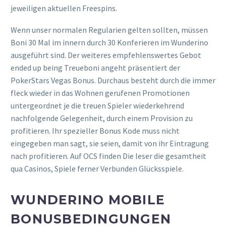
jeweiligen aktuellen Freespins.
Wenn unser normalen Regularien gelten sollten, müssen
Boni 30 Mal im innern durch 30 Konferieren im Wunderino
ausgeführt sind. Der weiteres empfehlenswertes Gebot
ended up being Treueboni angeht präsentiert der
PokerStars Vegas Bonus. Durchaus besteht durch die immer
fleck wieder in das Wohnen gerufenen Promotionen
untergeordnet je die treuen Spieler wiederkehrend
nachfolgende Gelegenheit, durch einem Provision zu
profitieren. Ihr spezieller Bonus Kode muss nicht
eingegeben man sagt, sie seien, damit von ihr Eintragung
nach profitieren. Auf OCS finden Die leser die gesamtheit
qua Casinos, Spiele ferner Verbunden Glücksspiele.
WUNDERINO MOBILE
BONUSBEDINGUNGEN