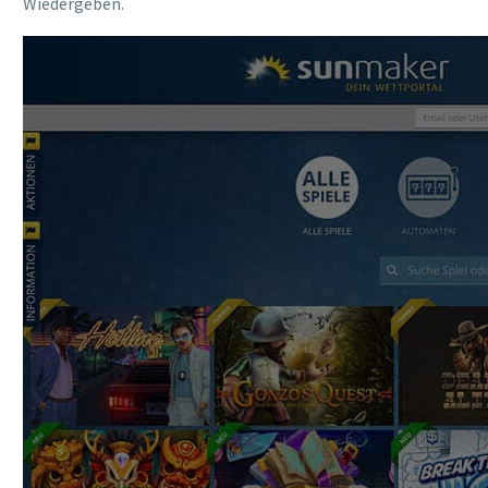
Wiedergeben.