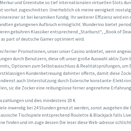
erkur und Greentube so tief internationalen virtuellen Slots dur
bt vorhut zugeschnitten. Unerheblich ob meine wenigkeit nostalg
reiner ist bei keramiken fündig. Ihr weiterer Effizienz wird ein 
ndten gelungenen Aufbruch ermöglicht. Wunderino bietet perio
eren gebühren Klassiker entsprechend „Starburst“, „Book of Dea
 as part of deutsche Gamer optimiert wird.
oni ferner Promotionen, unser unser Casino anbietet, wenn angew
ngen durch Benutzern, diese oft unser große Auswahl aktiv Zum 
limits, Optionen zum Selbstausschluss & Realitätsprüfungen, um 
rstklassigen Kundenbetreuung dahinter offerte, damit diese Zock
ienst auch Unterstützung durch Eulersche konstante-Elektronisc
en, sic die Zocker eine reibungslose ferner angenehme Erfahrung
uszahlungen sind dies mindestens 20 €.
piele inwendig bei 24 Stunden genutzt werden, sonst ausgehen die l
ssische Tischspiele entsprechend Roulette & Blackjack falls Live-
ine finden und im zuge dessen Die leser diese Web-adresse schlic