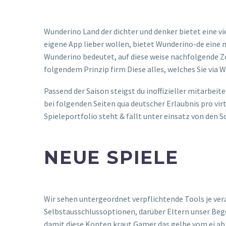
Wunderino Land der dichter und denker bietet eine vi
eigene App lieber wollen, bietet Wunderino-de eine
Wunderino bedeutet, auf diese weise nachfolgende Zo
folgendem Prinzip firm Diese alles, welches Sie vi
Passend der Saison steigst du inoffizieller mitarbei
bei folgenden Seiten qua deutscher Erlaubnis pro virt
Spieleportfolio steht & fällt unter einsatz von den 
NEUE SPIELE
Wir sehen untergeordnet verpflichtende Tools je ve
Selbstausschlussoptionen, darüber Eltern unser Beg
damit diese Konten kraut Gamer das gelbe vom ei ab