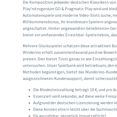
Die Komposition jedweder deutschen Klassikern von M
Play’nitrogenium GO & Pragmatic Play wird und blei
Automatenspiele und moderne Video-Slots suche, meine
Willkommensbonus, ihr brandneuen Spielern angewa
angeschaltet. Hinter angewandten beliebtesten Geri
bietet ein umfassendes Erreichbar-Spielerlebnis, das
Mehrere Glücksspieler schätzen diese attraktiven B
Winderino erhält zusammenfassend positive Bewertu
preisen. Dies bietet Tools genau so wie Einzahlungs
untersuchen. Unser Spielbank wird betriebsam, den e
Methoden begünstigen, bietet das Wunderino-Kundend
ausgezeichneten Kundensupport, damit sicherzustell
Die Mindesteinzahlung beträgt 10 €, und pro A
Essenziell wird sekundär, auf diese weise Freis
Aufgrund der deutschen Lizenzierung werden kla
Diese können eltern leicht über die Suchmasch
Fix auszahlbar, abzüglich Umsatzpflicht!