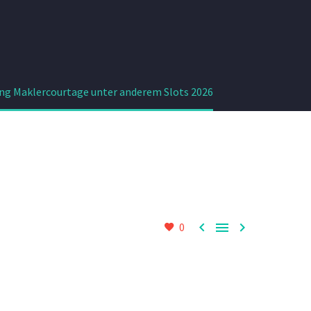
ng Maklercourtage unter anderem Slots 2026



0