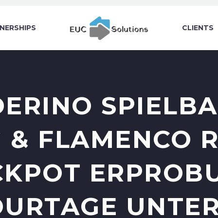
NERSHIPS
CLIENTS
ERINO SPIELBA
& FLAMENCO R
CKPOT ERPROB
URTAGE UNTE