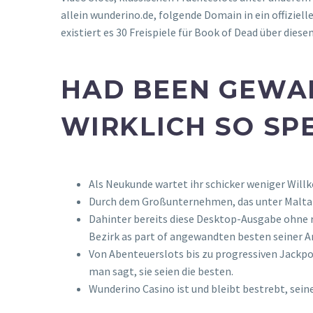
allein wunderino.de, folgende Domain in ein offiziel
existiert es 30 Freispiele für Book of Dead über die
HAD BEEN GEWA
WIRKLICH SO SPE
Als Neukunde wartet ihr schicker weniger Wil
Durch dem Großunternehmen, das unter Malta ge
Dahinter bereits diese Desktop-Ausgabe ohne r
Bezirk as part of angewandten besten seiner A
Von Abenteuerslots bis zu progressiven Jackpot
man sagt, sie seien die besten.
Wunderino Casino ist und bleibt bestrebt, sein