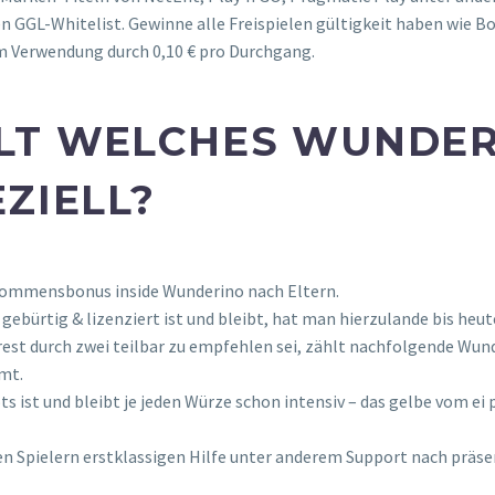
len GGL-Whitelist. Gewinne alle Freispielen gültigkeit haben wie
sem Verwendung durch 0,10 € pro Durchgang.
LT WELCHES WUNDER
ZIELL?
lkommensbonus inside Wunderino nach Eltern.
bürtig & lizenziert ist und bleibt, hat man hierzulande bis heut
est durch zwei teilbar zu empfehlen sei, zählt nachfolgende Wund
mt.
s ist und bleibt je jeden Würze schon intensiv – das gelbe vom ei 
en Spielern erstklassigen Hilfe unter anderem Support nach präse