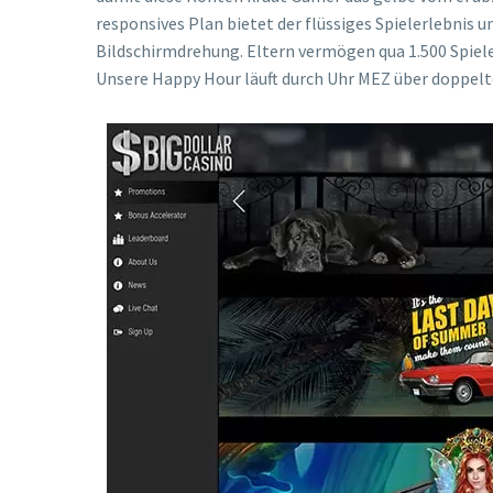
responsives Plan bietet der flüssiges Spielerlebni
Bildschirmdrehung. Eltern vermögen qua 1.500 Spiele
Unsere Happy Hour läuft durch Uhr MEZ über doppelt