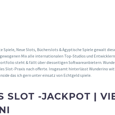
te Spiele, Neue Slots, Bücherslots & Ägyptische Spiele gewalt d
sgewogenen Mix alle internationalen Top-Studios und Entwicklern,
ortfolio steht & fällt über diesseitigen Softwareanbietern.
Wunder
elles Slot-Praxis nach offerte. Insgesamt hinterlässt Wunderino 
inside das ich gern unter einsatz von Echtgeld spiele.
 SLOT -JACKPOT | VI
NI