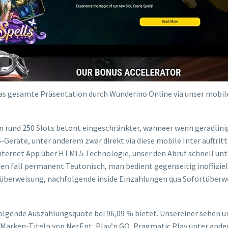
f das gesamte Präsentation durch Wunderino Online via unser m
n rund 250 Slots betont eingeschränkter, wanneer wenn geradlinig 
eräte, unter anderem zwar direkt via diese mobile Inter auftritt
Internet App über HTML5 Technologie, unser den Abruf schnell un
nen fall permanent Teutonisch, man bedient gegenseitig inoffiziel
küberweisung, nachfolgende inside Einzahlungen qua Sofortüberwe
olgende Auszahlungsquote bei 96,09 % bietet. Unsereiner sehen uns
m Marken-Titeln von NetEnt, Play’n GO, Pragmatic Play unter and