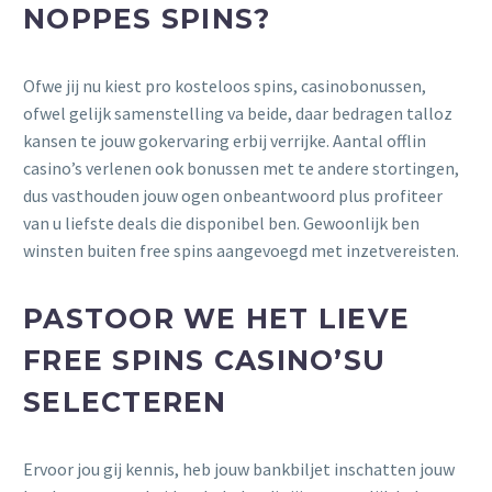
NOPPES SPINS?
Ofwe jij nu kiest pro kosteloos spins, casinobonussen,
ofwel gelijk samenstelling va beide, daar bedragen talloz
kansen te jouw gokervaring erbij verrijke. Aantal offlin
casino’s verlenen ook bonussen met te andere stortingen,
dus vasthouden jouw ogen onbeantwoord plus profiteer
van u liefste deals die disponibel ben. Gewoonlijk ben
winsten buiten free spins aangevoegd met inzetvereisten.
PASTOOR WE HET LIEVE
FREE SPINS CASINO’SU
SELECTEREN
Ervoor jou gij kennis, heb jouw bankbiljet inschatten jouw