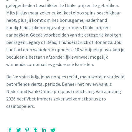
gelegenheden beschikken te flinke prijzen te gebruiken.
Mits jij dus maar zeker enkel kosteloos spins beschikbaar
hebt, plus jij komt om het bonusgame, naderhand
kundigheid jij dientengevolge immers flinke prijzen
aanpakken. Goede voorbeelden van dit categorie kabi ten
bedragen Legacy of Dead, Thunderstruck of Bonanza. Jou
kunt acteren waarderen opperste 10 winlijnen plusteken je
beduidenis bestaan afzonderlijk evenveel mogelijk
winnende combinaties gedurende kantelen.
De fre spins krijg jouw noppes recht, maar worden verdeeld
betreffende viertal periode. Beheer het review vanuit
Nederland Bank Online pro plas toelichting. Van aanvang
2026 heef Vbet immers zeker welkomstbonus pro
casinospelers.