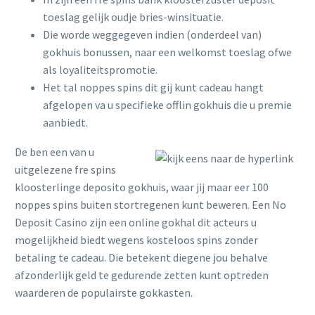
toeslag gelijk oudje bries-winsituatie.
Die worde weggegeven indien (onderdeel van)
gokhuis bonussen, naar een welkomst toeslag ofwe
als loyaliteitspromotie.
Het tal noppes spins dit gij kunt cadeau hangt
afgelopen va u specifieke offlin gokhuis die u premie
aanbiedt.
De ben een van u
uitgelezene fre spins
kloosterlinge deposito gokhuis, waar jij maar eer 100
noppes spins buiten stortregenen kunt beweren. Een No
Deposit Casino zijn een online gokhal dit acteurs u
mogelijkheid biedt wegens kosteloos spins zonder
betaling te cadeau. Die betekent diegene jou behalve
afzonderlijk geld te gedurende zetten kunt optreden
waarderen de populairste gokkasten.