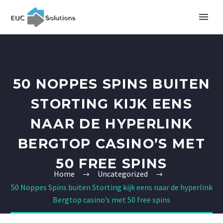
50 NOPPES SPINS BUITEN
STORTING KIJK EENS
NAAR DE HYPERLINK
BERGTOP CASINO’S MET
50 FREE SPINS
Home
Uncategorized
50 Noppes Spins buiten Storting kijk eens naar de hyperlink
Bergtop casino’s met 50 free spins