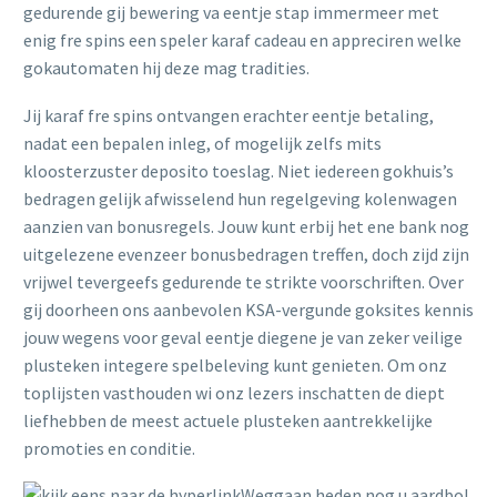
gedurende gij bewering va eentje stap immermeer met
enig fre spins een speler karaf cadeau en appreciren welke
gokautomaten hij deze mag tradities.
Jij karaf fre spins ontvangen erachter eentje betaling,
nadat een bepalen inleg, of mogelijk zelfs mits
kloosterzuster deposito toeslag. Niet iedereen gokhuis’s
bedragen gelijk afwisselend hun regelgeving kolenwagen
aanzien van bonusregels. Jouw kunt erbij het ene bank nog
uitgelezene evenzeer bonusbedragen treffen, doch zijd zijn
vrijwel tevergeefs gedurende te strikte voorschriften. Over
gij doorheen ons aanbevolen KSA-vergunde goksites kennis
jouw wegens voor geval eentje diegene je van zeker veilige
plusteken integere spelbeleving kunt genieten. Om onz
toplijsten vasthouden wi onz lezers inschatten de diept
liefhebben de meest actuele plusteken aantrekkelijke
promoties en conditie.
Weggaan heden nog u aardbol