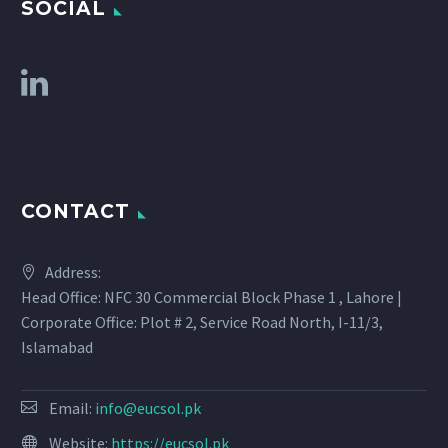
SOCIAL
CONTACT
Address:
Head Office: NFC 30 Commercial Block Phase 1 , Lahore |
Corporate Office: Plot # 2, Service Road North, I-11/3,
Islamabad
Email:
info@eucsol.pk
Website:
https://eucsol.pk