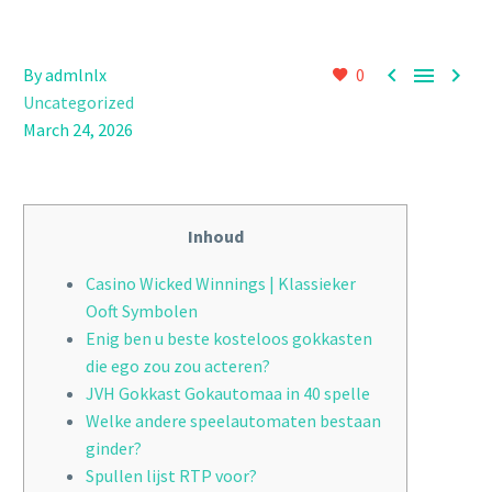



By admlnlx
0
Uncategorized
March 24, 2026
Inhoud
Casino Wicked Winnings | Klassieker
Ooft Symbolen
Enig ben u beste kosteloos gokkasten
die ego zou zou acteren?
JVH Gokkast Gokautomaa in 40 spelle
Welke andere speelautomaten bestaan
ginder?
Spullen lijst RTP voor?