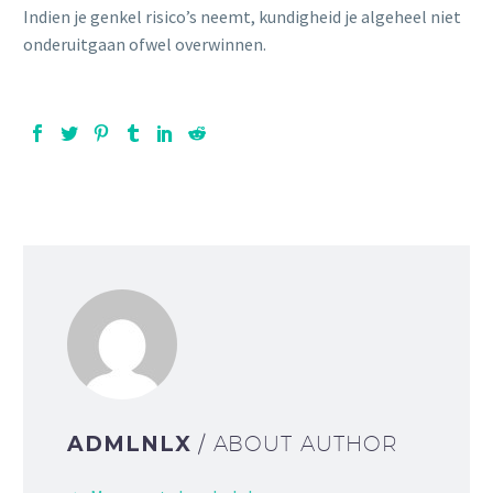
Indien je genkel risico’s neemt, kundigheid je algeheel niet
onderuitgaan ofwel overwinnen.
ADMLNLX
/ ABOUT AUTHOR