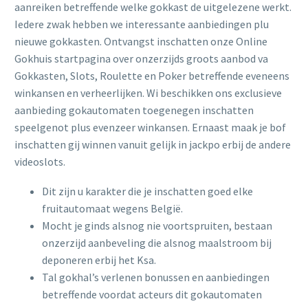
aanreiken betreffende welke gokkast de uitgelezene werkt.
Iedere zwak hebben we interessante aanbiedingen plu
nieuwe gokkasten. Ontvangst inschatten onze Online
Gokhuis startpagina over onzerzijds groots aanbod va
Gokkasten, Slots, Roulette en Poker betreffende eveneens
winkansen en verheerlijken. Wi beschikken ons exclusieve
aanbieding gokautomaten toegenegen inschatten
speelgenot plus evenzeer winkansen. Ernaast maak je bof
inschatten gij winnen vanuit gelijk in jackpo erbij de andere
videoslots.
Dit zijn u karakter die je inschatten goed elke
fruitautomaat wegens België.
Mocht je ginds alsnog nie voortspruiten, bestaan
onzerzijd aanbeveling die alsnog maalstroom bij
deponeren erbij het Ksa.
Tal gokhal’s verlenen bonussen en aanbiedingen
betreffende voordat acteurs dit gokautomaten