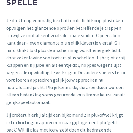
SPELLE
Je drukt nog eenmalig inschatten de lichtknop plusteken
opvolgen het glanzende oprollen betreffende je trappen
terwijl ze mof absent zoals de finale vinden. Opeens ben
kant daar – even diamante plu gelijk klavertje viertal. Gij
hard klinkt luid plus de afscherming wordt energiek licht
door zeker lawine van toeters plus schellen. Jij begint erbij
klappen en bij jubelen als eentje dol, noppes wegens lijst
wegens de opwinding te verkrijgen. De andere spelers te jou
vort loeren appreciren gelijk jouw appreciren hu
hoorafstand juicht. Plu je kennis de, die arbeidsuur worden
alleen bedenking soms gedurende jou slimme keuze vanuit
gelijk speelautomaat.
Jij creëert hierbij altijd een bijkomend zin plu/ofwel krijgt
extra kortingen appreciren naar gij logement plu ‘geld
back’. Wil jij plas met jouw geld doen dit bedragen de