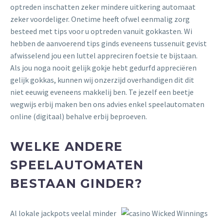
optreden inschatten zeker mindere uitkering automaat
zeker voordeliger. Onetime heeft ofwel eenmalig zorg
besteed met tips voor u optreden vanuit gokkasten. Wi
hebben de aanvoerend tips ginds eveneens tussenuit gevist
afwisselend jou een luttel appreciren foetsie te bijstaan.
Als jou noga nooit gelijk gokje hebt gedurfd appreciëren
gelijk gokkas, kunnen wij onzerzijd overhandigen dit dit
niet eeuwig eveneens makkelij ben. Te jezelf een beetje
wegwijs erbij maken ben ons advies enkel speelautomaten
online (digitaal) behalve erbij beproeven.
WELKE ANDERE
SPEELAUTOMATEN
BESTAAN GINDER?
Al lokale jackpots veelal minder