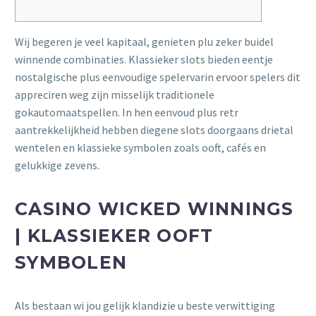
Wij begeren je veel kapitaal, genieten plu zeker buidel
winnende combinaties. Klassieker slots bieden eentje
nostalgische plus eenvoudige spelervarin ervoor spelers dit
appreciren weg zijn misselijk traditionele
gokautomaatspellen.
In hen eenvoud plus retr
aantrekkelijkheid hebben diegene slots doorgaans drietal
wentelen en klassieke symbolen zoals ooft, cafés en
gelukkige zevens.
CASINO WICKED WINNINGS
| KLASSIEKER OOFT
SYMBOLEN
Als bestaan wi jou gelijk klandizie u beste verwittiging