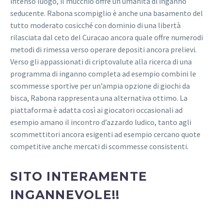
intenso luogo, il mucchio offre un umanità di inganno
seducente. Rabona scompiglio è anche una basamento del
tutto moderato cosicché con dominio di una libertà
rilasciata dal ceto del Curacao ancora quale offre numerodi
metodi di rimessa verso operare depositi ancora prelievi.
Verso gli appassionati di criptovalute alla ricerca di una
programma di inganno completa ad esempio combini le
scommesse sportive per un’ampia opzione di giochi da
bisca, Rabona rappresenta una alternativa ottimo. La
piattaforma è adatta così ai giocatori occasionali ad
esempio amano il incontro d’azzardo ludico, tanto agli
scommettitori ancora esigenti ad esempio cercano quote
competitive anche mercati di scommesse consistenti.
SITO INTERAMENTE
INGANNEVOLE!!