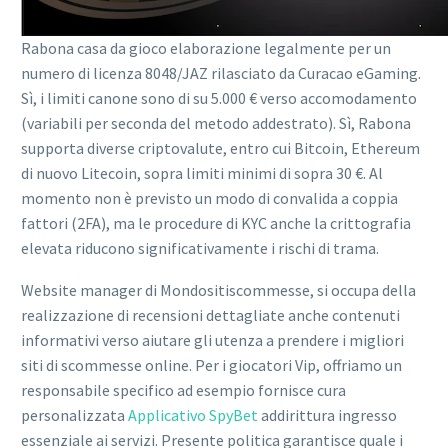
Rabona casa da gioco elaborazione legalmente per un
numero di licenza 8048/JAZ rilasciato da Curacao eGaming.
Sì, i limiti canone sono di su 5.000 € verso accomodamento
(variabili per seconda del metodo addestrato). Sì, Rabona
supporta diverse criptovalute, entro cui Bitcoin, Ethereum
di nuovo Litecoin, sopra limiti minimi di sopra 30 €. Al
momento non è previsto un modo di convalida a coppia
fattori (2FA), ma le procedure di KYC anche la crittografia
elevata riducono significativamente i rischi di trama.
Website manager di Mondositiscommesse, si occupa della
realizzazione di recensioni dettagliate anche contenuti
informativi verso aiutare gli utenza a prendere i migliori
siti di scommesse online. Per i giocatori Vip, offriamo un
responsabile specifico ad esempio fornisce cura
personalizzata
Applicativo SpyBet
addirittura ingresso
essenziale ai servizi. Presente politica garantisce quale i