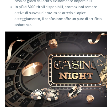
casa da gioco dal acuto sicuramente imperdibili.
In più di 5000 titoli disponibili, promozioni sempre
attive di nuovo un’bravura da arredo di apice
atteggiamento, il confusione offre un puro di artificio
seducente.