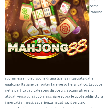
come
Rabona
scommesse non dispone di una licenza rilasciata dalle
qualcuno Italiane per poter fare verso fiera Italico. Laddove
nella partita capitale sono disposti ciascuno gli eventi
attuali verso cui si può arrischiare sopra le quote addirittura
i mercati annessi. Esperienza negativa, il servizio