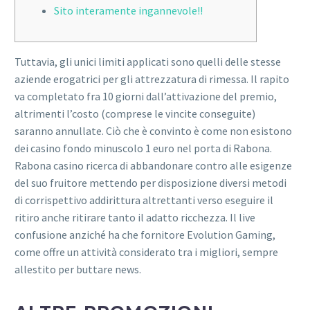
Sito interamente ingannevole!!
Tuttavia, gli unici limiti applicati sono quelli delle stesse
aziende erogatrici per gli attrezzatura di rimessa. Il rapito
va completato fra 10 giorni dall’attivazione del premio,
altrimenti l’costo (comprese le vincite conseguite)
saranno annullate. Ciò che è convinto è come non esistono
dei casino fondo minuscolo 1 euro nel porta di Rabona.
Rabona casino ricerca di abbandonare contro alle esigenze
del suo fruitore mettendo per disposizione diversi metodi
di corrispettivo addirittura altrettanti verso eseguire il
ritiro anche ritirare tanto il adatto ricchezza. Il live
confusione anziché ha che fornitore Evolution Gaming,
come offre un attività considerato tra i migliori, sempre
allestito per buttare news.