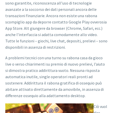
sono garantite, riconoscenza all’uso di tecnologie
avanzate a la soccorso dei dati personali ancora delle
transazioni finanziarie. Ancora non esiste una rabona
scompiglio app da deporre contatto Google Play ovverosia
App Store. Alt giungere da browser (Chrome, Safari, ecc.)
anche l’interfaccia si adatta comodamente allo video.
Tutte le funzioni – giochi, live chat, depositi, prelievi – sono
disponibili in assenza di restrizioni.
A problemi tecnici con una turno su rabona casa da gioco
live o verso chiarimenti su premio di nuovo prelievi, l’aiuto
si dimostra pratico addirittura vuoto. Nessuna risposta
automatica inutile, single operatori reali pronti ad
sostenere. Addirittura il rabona gratifica di ossequio può
abitare attivato direttamente da amovibile, in assenza di
differenze ossequio alla adattamento desktop.
Ciò vuol
dire