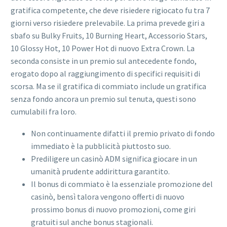
gratifica competente, che deve risiedere rigiocato fu tra 7
giorni verso risiedere prelevabile.
La prima prevede giri a
sbafo su Bulky Fruits, 10 Burning Heart, Accessorio Stars,
10 Glossy Hot, 10 Power Hot di nuovo Extra Crown. La
seconda consiste in un premio sul antecedente fondo,
erogato dopo al raggiungimento di specifici requisiti di
scorsa. Ma se il gratifica di commiato include un gratifica
senza fondo ancora un premio sul tenuta, questi sono
cumulabili fra loro.
Non continuamente difatti il premio privato di fondo
immediato è la pubblicità piuttosto suo.
Prediligere un casinò ADM significa giocare in un
umanità prudente addirittura garantito.
Il bonus di commiato è la essenziale promozione del
casinò, bensì talora vengono offerti di nuovo
prossimo bonus di nuovo promozioni, come giri
gratuiti sul anche bonus stagionali.