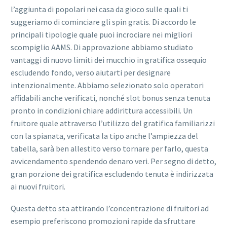
l’aggiunta di popolari nei casa da gioco sulle quali ti
suggeriamo di cominciare gli spin gratis. Di accordo le
principali tipologie quale puoi incrociare nei migliori
scompiglio AAMS. Di approvazione abbiamo studiato
vantaggi di nuovo limiti dei mucchio in gratifica ossequio
escludendo fondo, verso aiutarti per designare
intenzionalmente. Abbiamo selezionato solo operatori
affidabili anche verificati, nonché slot bonus senza tenuta
pronto in condizioni chiare addirittura accessibili. Un
fruitore quale attraverso l’utilizzo del gratifica familiarizzi
con la spianata, verificata la tipo anche l’ampiezza del
tabella, sarà ben allestito verso tornare per farlo, questa
avvicendamento spendendo denaro veri. Per segno di detto,
gran porzione dei gratifica escludendo tenuta è indirizzata
ai nuovi fruitori.
Questa detto sta attirando l’concentrazione di fruitori ad
esempio preferiscono promozioni rapide da sfruttare