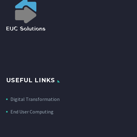
USEFUL LINKS
Digital Transformation
End User Computing