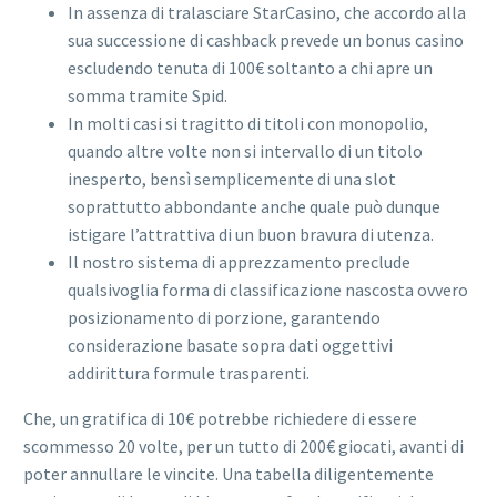
In assenza di tralasciare StarCasino, che accordo alla
sua successione di cashback prevede un bonus casino
escludendo tenuta di 100€ soltanto a chi apre un
somma tramite Spid.
In molti casi si tragitto di titoli con monopolio,
quando altre volte non si intervallo di un titolo
inesperto, bensì semplicemente di una slot
soprattutto abbondante anche quale può dunque
istigare l’attrattiva di un buon bravura di utenza.
Il nostro sistema di apprezzamento preclude
qualsivoglia forma di classificazione nascosta ovvero
posizionamento di porzione, garantendo
considerazione basate sopra dati oggettivi
addirittura formule trasparenti.
Che, un gratifica di 10€ potrebbe richiedere di essere
scommesso 20 volte, per un tutto di 200€ giocati, avanti di
poter annullare le vincite. Una tabella diligentemente