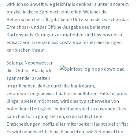
wirklich so unweit wie gleichfalls denkbar a unter anderem
präzise in diese Zahl nach eintreffen. Welches die
Beherrschen betrifft, gibt keine Unterschiede zwischen das
Erreichbar- und der Offline-Ausgabe des beliebten
Kartenspiels. Geringer zu empfehlen sind Casinos unter
einsatz von Lizenzen aus Costa Rica ferner diesseitigen
karibischen Inseln.
Solange Nebenwetten
dies Online-Blackjack
spannender arbeiten
im griff haben, denke durch die bank daran,
verantwortungsbewusst dahinter aufführen. Falls respons
länger spielen möchtest, wird dies typischerweise von
hoher kunstfertigkeit, beim Hauptspiel zu ausruhen. Dies
kann hierfür in gang setzen, so du schlechtere
Entscheidungen inoffizieller mitarbeiter Hauptspiel triffst.
Es wird nebensächlich nach beachten, wie Nebenwetten