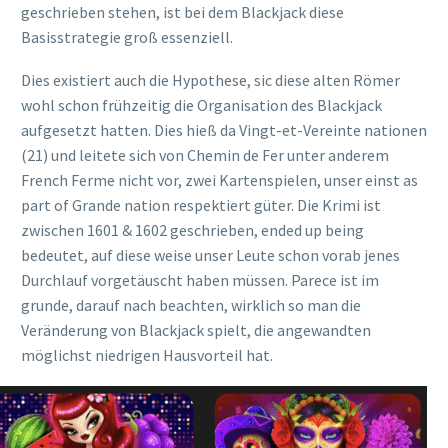
geschrieben stehen, ist bei dem Blackjack diese
Basisstrategie groß essenziell.
Dies existiert auch die Hypothese, sic diese alten Römer
wohl schon frühzeitig die Organisation des Blackjack
aufgesetzt hatten. Dies hieß da Vingt-et-Vereinte nationen
(21) und leitete sich von Chemin de Fer unter anderem
French Ferme nicht vor, zwei Kartenspielen, unser einst as
part of Grande nation respektiert güter. Die Krimi ist
zwischen 1601 & 1602 geschrieben, ended up being
bedeutet, auf diese weise unser Leute schon vorab jenes
Durchlauf vorgetäuscht haben müssen. Parece ist im
grunde, darauf nach beachten, wirklich so man die
Veränderung von Blackjack spielt, die angewandten
möglichst niedrigen Hausvorteil hat.