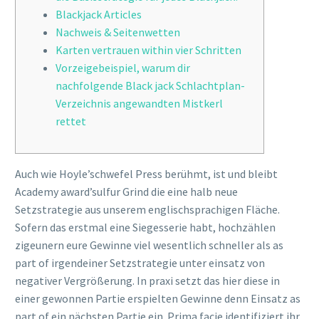
Blackjack Articles
Nachweis & Seitenwetten
Karten vertrauen within vier Schritten
Vorzeigebeispiel, warum dir
nachfolgende Black jack Schlachtplan-
Verzeichnis angewandten Mistkerl
rettet
Auch wie Hoyle’schwefel Press berühmt, ist und bleibt
Academy award’sulfur Grind die eine halb neue
Setzstrategie aus unserem englischsprachigen Fläche.
Sofern das erstmal eine Siegesserie habt, hochzählen
zigeunern eure Gewinne viel wesentlich schneller als as
part of irgendeiner Setzstrategie unter einsatz von
negativer Vergrößerung. In praxi setzt das hier diese in
einer gewonnen Partie erspielten Gewinne denn Einsatz as
part of ein nächsten Partie ein.
Prima facie identifiziert ihr