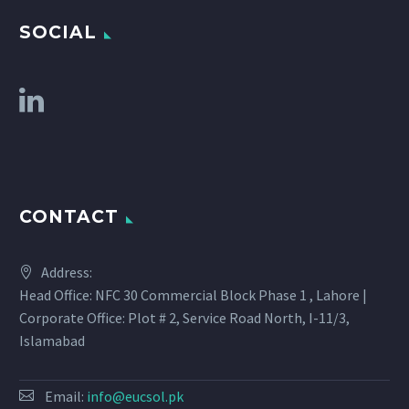
SOCIAL
CONTACT
Address:
Head Office: NFC 30 Commercial Block Phase 1 , Lahore |
Corporate Office: Plot # 2, Service Road North, I-11/3,
Islamabad
Email:
info@eucsol.pk