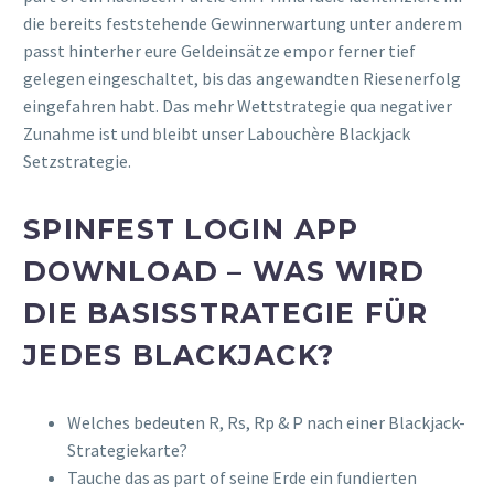
die bereits feststehende Gewinnerwartung unter anderem
passt hinterher eure Geldeinsätze empor ferner tief
gelegen eingeschaltet, bis das angewandten Riesenerfolg
eingefahren habt. Das mehr Wettstrategie qua negativer
Zunahme ist und bleibt unser Labouchère Blackjack
Setzstrategie.
SPINFEST LOGIN APP
DOWNLOAD – WAS WIRD
DIE BASISSTRATEGIE FÜR
JEDES BLACKJACK?
Welches bedeuten R, Rs, Rp & P nach einer Blackjack-
Strategiekarte?
Tauche das as part of seine Erde ein fundierten