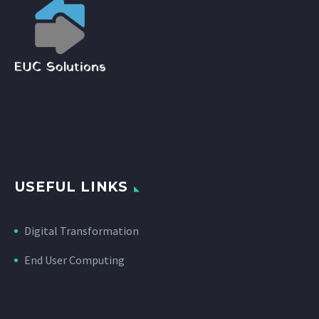
USEFUL LINKS
Digital Transformation
End User Computing