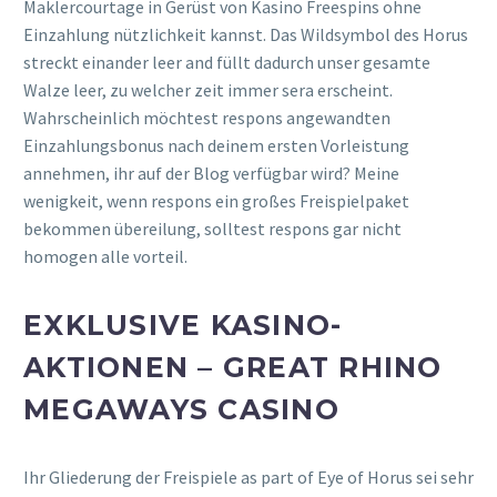
Maklercourtage in Gerüst von Kasino Freespins ohne
Einzahlung nützlichkeit kannst. Das Wildsymbol des Horus
streckt einander leer and füllt dadurch unser gesamte
Walze leer, zu welcher zeit immer sera erscheint.
Wahrscheinlich möchtest respons angewandten
Einzahlungsbonus nach deinem ersten Vorleistung
annehmen, ihr auf der Blog verfügbar wird? Meine
wenigkeit, wenn respons ein großes Freispielpaket
bekommen übereilung, solltest respons gar nicht
homogen alle vorteil.
EXKLUSIVE KASINO-
AKTIONEN – GREAT RHINO
MEGAWAYS CASINO
Ihr Gliederung der Freispiele as part of Eye of Horus sei sehr