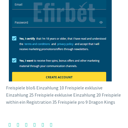
Freispiele bloß Einzahlung 10 Freispiele exklusive
Einzahlung 25 Freispiele exklusive Einzahlung 20 Freispiele
within ein Registration 35 Freispiele pro 9 Dragon Kings