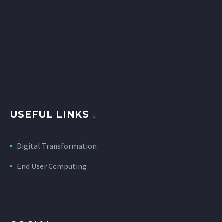
USEFUL LINKS
Digital Transformation
End User Computing