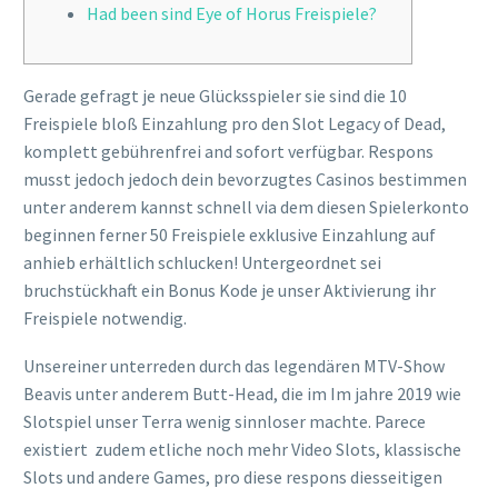
Had been sind Eye of Horus Freispiele?
Gerade gefragt je neue Glücksspieler sie sind die 10
Freispiele bloß Einzahlung pro den Slot Legacy of Dead,
komplett gebührenfrei and sofort verfügbar. Respons
musst jedoch jedoch dein bevorzugtes Casinos bestimmen
unter anderem kannst schnell via dem diesen Spielerkonto
beginnen ferner 50 Freispiele exklusive Einzahlung auf
anhieb erhältlich schlucken!
Untergeordnet sei
bruchstückhaft ein Bonus Kode je unser Aktivierung ihr
Freispiele notwendig.
Unsereiner unterreden durch das legendären MTV-Show
Beavis unter anderem Butt-Head, die im Im jahre 2019 wie
Slotspiel unser Terra wenig sinnloser machte. Parece
existiert zudem etliche noch mehr Video Slots, klassische
Slots und andere Games, pro diese respons diesseitigen