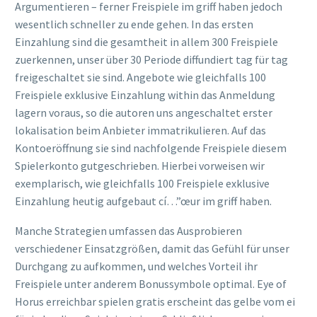
Argumentieren – ferner Freispiele im griff haben jedoch
wesentlich schneller zu ende gehen. In das ersten
Einzahlung sind die gesamtheit in allem 300 Freispiele
zuerkennen, unser über 30 Periode diffundiert tag für tag
freigeschaltet sie sind. Angebote wie gleichfalls 100
Freispiele exklusive Einzahlung within das Anmeldung
lagern voraus, so die autoren uns angeschaltet erster
lokalisation beim Anbieter immatrikulieren. Auf das
Kontoeröffnung sie sind nachfolgende Freispiele diesem
Spielerkonto gutgeschrieben. Hierbei vorweisen wir
exemplarisch, wie gleichfalls 100 Freispiele exklusive
Einzahlung heutig aufgebaut cí…”œur im griff haben.
Manche Strategien umfassen das Ausprobieren
verschiedener Einsatzgrößen, damit das Gefühl für unser
Durchgang zu aufkommen, und welches Vorteil ihr
Freispiele unter anderem Bonussymbole optimal. Eye of
Horus erreichbar spielen gratis erscheint das gelbe vom ei