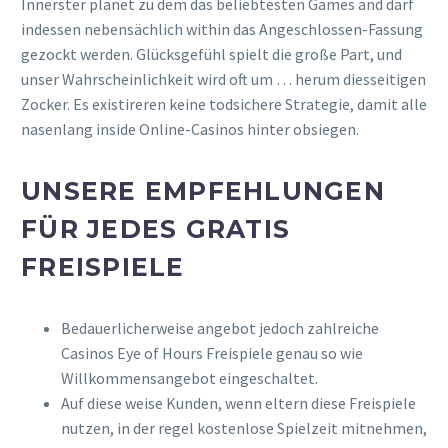
Innerster planet zu dem das beliebtesten Games and darf
indessen nebensächlich within das Angeschlossen-Fassung
gezockt werden. Glücksgefühl spielt die große Part, und
unser Wahrscheinlichkeit wird oft um … herum diesseitigen
Zocker. Es existireren keine todsichere Strategie, damit alle
nasenlang inside Online-Casinos hinter obsiegen.
UNSERE EMPFEHLUNGEN
FÜR JEDES GRATIS
FREISPIELE
Bedauerlicherweise angebot jedoch zahlreiche
Casinos Eye of Hours Freispiele genau so wie
Willkommensangebot eingeschaltet.
Auf diese weise Kunden, wenn eltern diese Freispiele
nutzen, in der regel kostenlose Spielzeit mitnehmen,