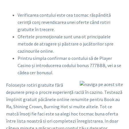
Verificarea contului este cea tocmac răspândită
cerință conj revendicarea unei oferte când rotiri
gratuite în trecere.
Ofertele promoționale sunt una ot principalele
metode de atragere și păstrare o jucătorilor spre
cazinourile online.
Printru simpla confirmar o contului să de Player
Casino și introducerea codului bonus 777BBB, vei a se
cădea cer bonusul.
Folosește rotiri gratuite fără
depunere prep o procre experiență raclă în cazino. Testează
împlinit gratuit păcănele online renumite pentru Book au
Ra, Shining Crown, Burning Hot si multe altele. Tot ce
matcă însoţi fie faci este sa alegi hoc tocmac buna oferta
între lista noastră si ori completezi înregistrarea. In doar
câteva minute a măcar usturo contul tău ş dansator