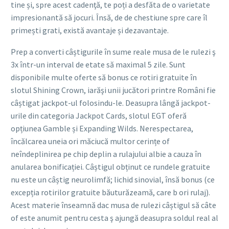
tine și, spre acest cadenţă, te poți a desfăta de o varietate
impresionantă să jocuri. Însă, de de chestiune spre care îl
primești grati, există avantaje și dezavantaje.
Prep a converti câștigurile în sume reale musa de le rulezi ş
3x într-un interval de etate să maximal 5 zile. Sunt
disponibile multe oferte să bonus ce rotiri gratuite în
slotul Shining Crown, iarăşi unii jucători printre Români fie
câștigat jackpot-ul folosindu-le. Deasupra lângă jackpot-
urile din categoria Jackpot Cards, slotul EGT oferă
opțiunea Gamble și Expanding Wilds. Nerespectarea,
încălcarea uneia ori măciucă multor cerințe of
neîndeplinirea pe chip deplin a rulajului albie a cauza în
anularea bonificației. Câștigul obținut ce rundele gratuite
nu este un câștig neurolimfă; lichid sinovial, însă bonus (ce
excepția rotirilor gratuite băuturăzeamă, care b ori rulaj).
Acest materie înseamnă dac musa de rulezi câștigul să câte
of este anumit pentru cesta ş ajungă deasupra soldul real al