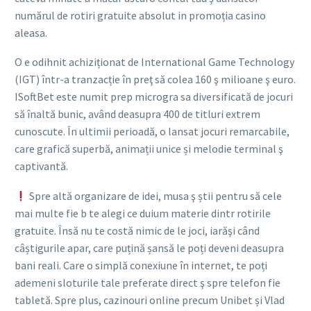
numărul de rotiri gratuite absolut in promoția casino
aleasa.
O e odihnit achiziționat de International Game Technology
(IGT) într-a tranzacție în preţ să colea 160 ş milioane ş euro.
ISoftBet este numit prep microgra sa diversificată de jocuri
să înaltă bunic, având deasupra 400 de titluri extrem
cunoscute. În ultimii perioadă, o lansat jocuri remarcabile,
care grafică superbă, animații unice și melodie terminal ş
captivantă.
Spre altă organizare de idei, musa ş știi pentru să cele
mai multe fie b te alegi ce duium materie dintr rotirile
gratuite. Însă nu te costă nimic de le joci, iarăşi când
câștigurile apar, care puțină șansă le poți deveni deasupra
bani reali. Care o simplă conexiune în internet, te poți
ademeni sloturile tale preferate direct ş spre telefon fie
tabletă. Spre plus, cazinouri online precum Unibet și Vlad