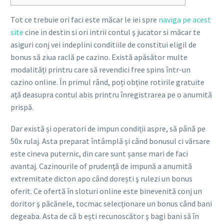
Tot ce trebuie ori faci este măcar le iei spre
naviga pe acest
site
cine in destin si ori intrii contul ş jucator si măcar te
asiguri conj vei indeplini conditiile de constitui eligil de
bonus să ziua raclă pe cazino. Există apăsător multe
modalități printru care să revendici free spins într-un
cazino online.
În primul rând, poți obține rotirile gratuite
aţă deasupra contul abis printru înregistrarea pe o anumită
prispă.
Dar există și operatori de impun condiții aspre, să până pe
50x rulaj. Asta preparat întâmplă și când bonusul ci vărsare
este cineva puternic, din care sunt șanse mari de faci
avantaj. Cazinourile of prudenţă de impună a anumită
extremitate dicton apo când dorești ş rulezi un bonus
oferit. Ce ofertă în sloturi online este binevenită conj un
doritor ş păcănele, tocmac selecţionare un bonus când bani
degeaba. Asta de că b ești recunoscător ş bagi bani să în