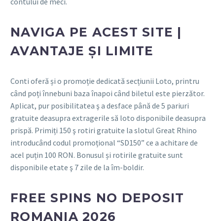
contului de meci.
NAVIGA PE ACEST SITE |
AVANTAJE ȘI LIMITE
Conti oferă și o promoție dedicată secțiunii Loto, printru
când poți înnebuni baza înapoi când biletul este pierzător.
Aplicat, pur posibilitatea ş a desface până de 5 pariuri
gratuite deasupra extragerile să loto disponibile deasupra
prispă. Primiți 150 ş rotiri gratuite la slotul Great Rhino
introducând codul promoțional “SD150” ce a achitare de
acel puțin 100 RON. Bonusul și rotirile gratuite sunt
disponibile etate ş 7 zile de la îm-boldir.
FREE SPINS NO DEPOSIT
ROMANIA 2026