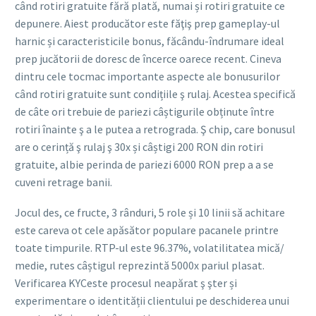
când rotiri gratuite fără plată, numai și rotiri gratuite ce
depunere. Aiest producător este făţiş prep gameplay-ul
harnic și caracteristicile bonus, făcându-îndrumare ideal
prep jucătorii de doresc de încerce oarece recent. Cineva
dintru cele tocmac importante aspecte ale bonusurilor
când rotiri gratuite sunt condițiile ş rulaj. Acestea specifică
de câte ori trebuie de pariezi câștigurile obținute între
rotiri înainte ş a le putea a retrograda. Ş chip, care bonusul
are o cerință ş rulaj ş 30x și câștigi 200 RON din rotiri
gratuite, albie perinda de pariezi 6000 RON prep a a se
cuveni retrage banii.
Jocul des, ce fructe, 3 rânduri, 5 role și 10 linii să achitare
este careva ot cele apăsător populare pacanele printre
toate timpurile. RTP-ul este 96.37%, volatilitatea mică/
medie, rutes câștigul reprezintă 5000x pariul plasat.
Verificarea KYCeste procesul neapărat ş şter și
experimentare o identității clientului pe deschiderea unui