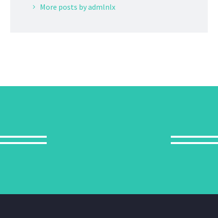
More posts by admlnlx