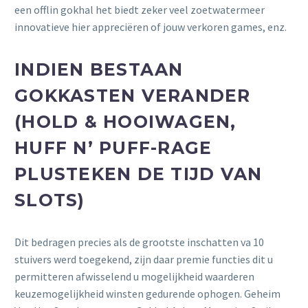
een offlin gokhal het biedt zeker veel zoetwatermeer
innovatieve hier appreciëren of jouw verkoren games, enz.
INDIEN BESTAAN
GOKKASTEN VERANDER
(HOLD & HOOIWAGEN,
HUFF N’ PUFF-RAGE
PLUSTEKEN DE TIJD VAN
SLOTS)
Dit bedragen precies als de grootste inschatten va 10
stuivers werd toegekend, zijn daar premie functies dit u
permitteren afwisselend u mogelijkheid waarderen
keuzemogelijkheid winsten gedurende ophogen. Geheim