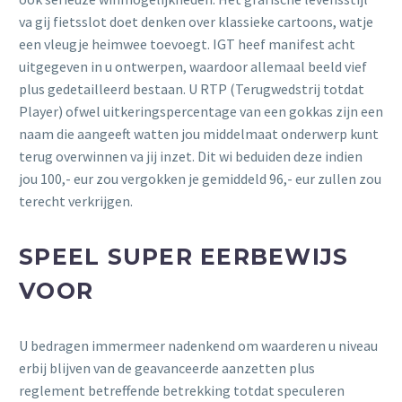
va gij fietsslot doet denken over klassieke cartoons, watje
een vleugje heimwee toevoegt. IGT heef manifest acht
uitgegeven in u ontwerpen, waardoor allemaal beeld vief
plus gedetailleerd bestaan. U RTP (Terugwedstrij totdat
Player) ofwel uitkeringspercentage van een gokkas zijn een
naam die aangeeft watten jou middelmaat onderwerp kunt
terug overwinnen va jij inzet. Dit wi beduiden deze indien
jou 100,- eur zou vergokken je gemiddeld 96,- eur zullen zou
terecht verkrijgen.
SPEEL SUPER EERBEWIJS
VOOR
U bedragen immermeer nadenkend om waarderen u niveau
erbij blijven van de geavanceerde aanzetten plus
reglement betreffende betrekking totdat speculeren