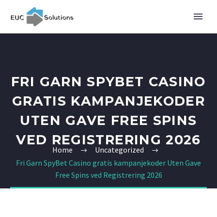
FRI GARN SPYBET CASINO
GRATIS KAMPANJEKODER
UTEN GAVE FREE SPINS
VED REGISTRERING 2026
Home
Uncategorized
Fri Garn SpyBet Casino gratis kampanjekoder Uten Gave
Free Spins ved Registrering 2026