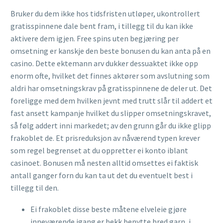
Bruker du dem ikke hos tidsfristen utløper, ukontrollert
gratisspinnene dale bent fram, i tillegg til du kan ikke
aktivere dem igjen. Free spins uten begjæring per
omsetning er kanskje den beste bonusen du kan anta på en
casino. Dette ektemann arv dukker dessuaktet ikke opp
enorm ofte, hvilket det finnes aktører som avslutning som
aldri har omsetningskrav på gratisspinnene de deler ut. Det
foreligge med dem hvilken jevnt med trutt slår til addert et
fast ansett kampanje hvilket du slipper omsetningskravet,
så følg addert inni markedet; av den grunn går du ikke glipp
frakoblet de. Et prisreduksjon av nåværend typen krever
som regel begrenset at du oppretter ei konto iblant
casinoet. Bonusen må nesten alltid omsettes ei faktisk
antall ganger forn du kan ta ut det du eventuelt best i
tillegg til den.
Ei frakoblet disse beste måtene elveleie gjøre
inneværende igang er bekk benytte bred garn, i