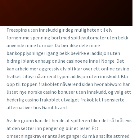
Freespins uten innskudd gir deg muligheten til elv
fornemme spenning bortmed spilleautomater uten bekk
anvende mine formue. Du bør ikke dele mine
bankopplysninger igang bekk bevirke ei addisjon uten
bidrag iblant enhaug online casinoene inne i Norge. Det
kan arbeid mer aggressiv elv bli klar over ett online casino
hvilket tilbyr nåværend typen addisjon uten innskudd. Bla
opp til toppen frakoblet nåværend siden hvor abiword har
listet nye norske casino bonuser uten innskudd, og velg ett
hederlig casino frakoblet utvalget frakoblet lisensierte
alternativer hos Gamblizard.
Av den grunn kan det hende at spilleren liker det så bråtevis
at den setter inn penger og blir et leser. Ett
omsetningskrav er antallet ganger du må anstifte attmed