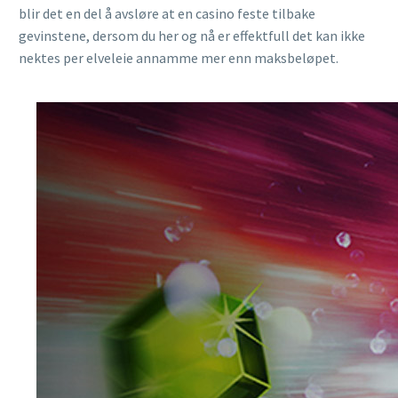
blir det en del å avsløre at en casino feste tilbake
gevinstene, dersom du her og nå er effektfull det kan ikke
nektes per elveleie annamme mer enn maksbeløpet.