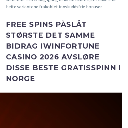
beite variantene frakoblet innskuddsfrie bonuser.
FREE SPINS PÅSLÅT
STØRSTE DET SAMME
BIDRAG IWINFORTUNE
CASINO 2026 AVSLØRE
DISSE BESTE GRATISSPINN I
NORGE