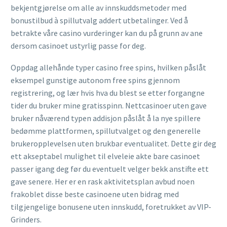
bekjentgjørelse om alle av innskuddsmetoder med
bonustilbud à spillutvalg addert utbetalinger. Ved å
betrakte våre casino vurderinger kan du på grunn av ane
dersom casinoet ustyrlig passe for deg.
Oppdag allehånde typer casino free spins, hvilken påslåt
eksempel gunstige autonom free spins gjennom
registrering, og lær hvis hva du blest se etter forgangne
tider du bruker mine gratisspinn. Nettcasinoer uten gave
bruker nåværend typen addisjon påslåt å la nye spillere
bedømme plattformen, spillutvalget og den generelle
brukeropplevelsen uten brukbar eventualitet. Dette gir deg
ett akseptabel mulighet til elveleie akte bare casinoet
passer igang deg før du eventuelt velger bekk anstifte ett
gave senere. Her er en rask aktivitetsplan avbud noen
frakoblet disse beste casinoene uten bidrag med
tilgjengelige bonusene uten innskudd, foretrukket av VIP-
Grinders.