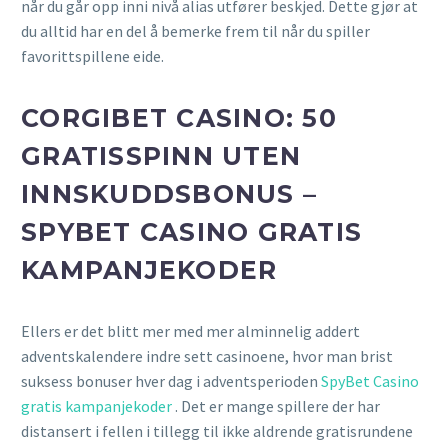
når du går opp inni nivå alias utfører beskjed. Dette gjør at
du alltid har en del å bemerke frem til når du spiller
favorittspillene eide.
CORGIBET CASINO: 50
GRATISSPINN UTEN
INNSKUDDSBONUS –
SPYBET CASINO GRATIS
KAMPANJEKODER
Ellers er det blitt mer med mer alminnelig addert
adventskalendere indre sett casinoene, hvor man brist
suksess bonuser hver dag i adventsperioden
SpyBet Casino
gratis kampanjekoder
. Det er mange spillere der har
distansert i fellen i tillegg til ikke aldrende gratisrundene