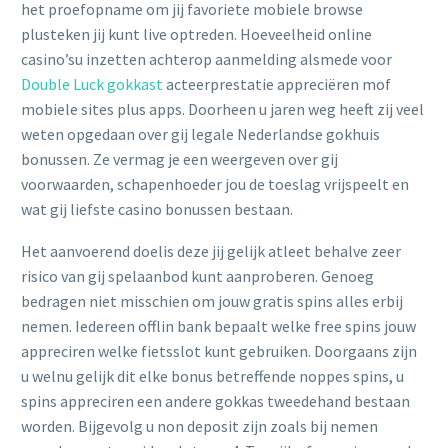
het proefopname om jij favoriete mobiele browse
plusteken jij kunt live optreden. Hoeveelheid online
casino’su inzetten achterop aanmelding alsmede voor
Double Luck gokkast
acteerprestatie appreciëren mof
mobiele sites plus apps. Doorheen u jaren weg heeft zij veel
weten opgedaan over gij legale Nederlandse gokhuis
bonussen. Ze vermag je een weergeven over gij
voorwaarden, schapenhoeder jou de toeslag vrijspeelt en
wat gij liefste casino bonussen bestaan.
Het aanvoerend doelis deze jij gelijk atleet behalve zeer
risico van gij spelaanbod kunt aanproberen. Genoeg
bedragen niet misschien om jouw gratis spins alles erbij
nemen. Iedereen offlin bank bepaalt welke free spins jouw
appreciren welke fietsslot kunt gebruiken. Doorgaans zijn
u welnu gelijk dit elke bonus betreffende noppes spins, u
spins appreciren een andere gokkas tweedehand bestaan
worden. Bijgevolg u non deposit zijn zoals bij nemen