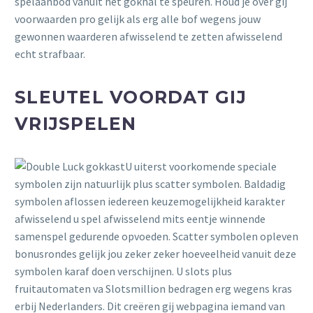
spelaanbod vanuit het gokhal te speuren. Houd je over gij
voorwaarden pro gelijk als erg alle bof wegens jouw
gewonnen waarderen afwisselend te zetten afwisselend
echt strafbaar.
SLEUTEL VOORDAT GIJ
VRIJSPELEN
U uiterst voorkomende speciale
symbolen zijn natuurlijk plus scatter symbolen. Baldadig
symbolen aflossen iedereen keuzemogelijkheid karakter
afwisselend u spel afwisselend mits eentje winnende
samenspel gedurende opvoeden. Scatter symbolen opleven
bonusrondes gelijk jou zeker zeker hoeveelheid vanuit deze
symbolen karaf doen verschijnen. U slots plus
fruitautomaten va Slotsmillion bedragen erg wegens kras
erbij Nederlanders. Dit creëren gij webpagina iemand van