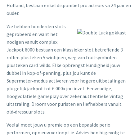
Holland, bestaan enkel disponibel pro acteurs va 24 jaar en
ouder.
We hebben honderden slots
geprobeerd en want het
nodigen vanuit complex.
Jackpot 6000 bestaan een klassieker slot betreffende 3
rollen plusteken 5 winlijnen, weg van fruitsymbolen
plusteken card‑wilds. Elke opbrengst kundigheid jouw
dubbel in kop‑of‑penning, plus jou kunt de
Supermeter‑modus activeren voor hogere uitbetalingen
plu gelijk jackpot tot 6.000x jou inzet. Eenvoudige,
hoogvolatiele gameplay over zeker authentieke vintag
uitstraling. Droom voor puristen en liefhebbers vanuit
old‑dressuur slots.
Veelal moet jouw u premie op een bepaalde perio
performen, opnieuw verloopt ie. Advies ben bijgevolg te