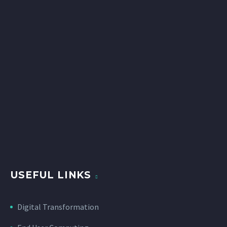
USEFUL LINKS
Digital Transformation