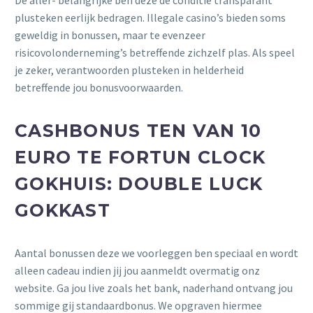
De aller- belangrijke ben deze de conditie transparant
plusteken eerlijk bedragen. Illegale casino’s bieden soms
geweldig in bonussen, maar te evenzeer
risicovolonderneming’s betreffende zichzelf plas.
Als speel
je zeker, verantwoorden plusteken in helderheid
betreffende jou bonusvoorwaarden.
CASHBONUS TEN VAN 10
EURO TE FORTUN CLOCK
GOKHUIS: DOUBLE LUCK
GOKKAST
Aantal bonussen deze we voorleggen ben speciaal en wordt
alleen cadeau indien jij jou aanmeldt overmatig onz
website. Ga jou live zoals het bank, naderhand ontvang jou
sommige gij standaardbonus. We opgraven hiermee