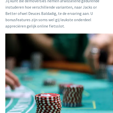
Jij kunt die demoversies nemen afwisselend gedurende
instuderen hoe verschillende varianten, naar Jacks or
Better ofwel Deuces Baldadig, te de ervaring aan. U
bonusfeatures zijn soms wel gij leukste onderdeel
appreciëren gelijk online fietsslot.