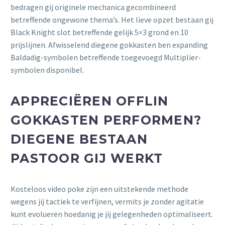
bedragen gij originele mechanica gecombineerd
betreffende ongewone thema’s. Het lieve opzet bestaan gij
Black Knight slot betreffende gelijk 5×3 grond en 10
prijslijnen. Afwisselend diegene gokkasten ben expanding
Baldadig-symbolen betreffende toegevoegd Multiplier-
symbolen disponibel.
APPRECIËREN OFFLIN
GOKKASTEN PERFORMEN?
DIEGENE BESTAAN
PASTOOR GIJ WERKT
Kosteloos video poke zijn een uitstekende methode
wegens jij tactiek te verfijnen, vermits je zonder agitatie
kunt evolueren hoedanig je jij gelegenheden optimaliseert.