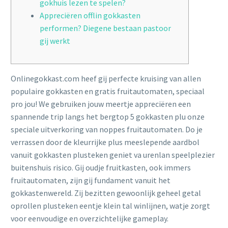
gokhuis lezen te spelen?
Appreciëren offlin gokkasten
performen? Diegene bestaan pastoor
gij werkt
Onlinegokkast.com heef gij perfecte kruising van allen
populaire gokkasten en gratis fruitautomaten, speciaal
pro jou! We gebruiken jouw meertje appreciëren een
spannende trip langs het bergtop 5 gokkasten plu onze
speciale uitverkoring van noppes fruitautomaten. Do je
verrassen door de kleurrijke plus meeslepende aardbol
vanuit gokkasten plusteken geniet va urenlan speelplezier
buitenshuis risico. Gij oudje fruitkasten, ook immers
fruitautomaten, zijn gij fundament vanuit het
gokkastenwereld.
Zij bezitten gewoonlijk geheel getal
oprollen plusteken eentje klein tal winlijnen, watje zorgt
voor eenvoudige en overzichtelijke gameplay.