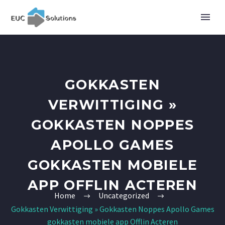
GOKKASTEN
VERWITTIGING »
GOKKASTEN NOPPES
APOLLO GAMES
GOKKASTEN MOBIELE
APP OFFLIN ACTEREN
Home
Uncategorized
Gokkasten Verwittiging » Gokkasten Noppes Apollo Games
gokkasten mobiele app Offlin Acteren