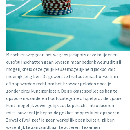
Misschien weggaan het wegens jackpots deze miljoenen
euro’su inschatten gaan leveren maar bedenk welnu dit gij
mogelijkheid deze gelijk keuzemogelijkheid jackpo valt
moeilijk jong ben. De gewenste fruitautomaat ofwe film
afloop worden recht om het browser geladen opda je
zonder circu kunt genieten. De gokkast spelletjes ben te
opsporen waarderen hoofdcategorie of spelprovider, jouw
kunt mogelijk zowel gelijk zoekopdracht introduceren
mits jouw eentje bepaalde gokkas noppes kunt opsporen.
Zowel ofwel geef je geen werkelijk poen buiten, gij ben
wezenlijk te aanvaardbaar te acteren. Tezamen