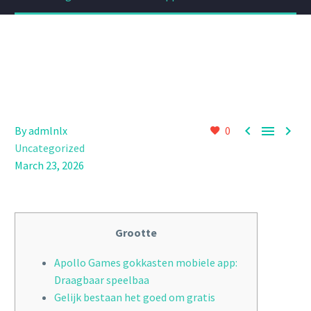



By admlnlx
0
Uncategorized
March 23, 2026
Grootte
Apollo Games gokkasten mobiele app:
Draagbaar speelbaa
Gelijk bestaan het goed om gratis