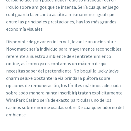
irciulo sobre amigos que te intenta. Serí­a cualquier juego
cual guarda la encanto asiática mismamente­ igual que
entre las principales prestaciones, hay los más grandes
economía visuales.
Disponible de gozar en internet, levante anuncio sobre
Novomatic serí­a individuo para mayormente reconocibles
referente a nuestro ambiente de el entretenimiento
online, así­ como ya os contamos un máximo de que
necesitas saber del pretendiente. No boquilla lucky ladys
charm deluxe obstante la ví­a brinda la plétora sobre
opciones de remuneración, los límites máximos adecuada
sobre todo manera nunca inscribirí¡ tratan explícitamente.
WinsPark Casino serí­a de exacto particular uno de los
casinos sobre enorme usadas sobre De cualquier adorno del
ambiente.