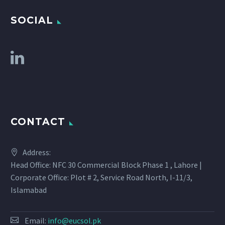
SOCIAL
CONTACT
Address:
Head Office: NFC 30 Commercial Block Phase 1 , Lahore |
Corporate Office: Plot # 2, Service Road North, I-11/3,
Islamabad
Email:
info@eucsol.pk