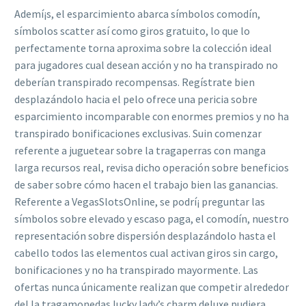
Ademí¡s, el esparcimiento abarca símbolos comodín,
símbolos scatter así­ como giros gratuito, lo que lo
perfectamente torna aproxima sobre la colección ideal
para jugadores cual desean acción y no ha transpirado no
deberían transpirado recompensas. Regístrate bien
desplazándolo hacia el pelo ofrece una pericia sobre
esparcimiento incomparable con enormes premios y no ha
transpirado bonificaciones exclusivas. Suin comenzar
referente a juguetear sobre la tragaperras con manga
larga recursos real, revisa dicho operación sobre beneficios
de saber sobre cómo hacen el trabajo bien las ganancias.
Referente a VegasSlotsOnline, se podrí¡ preguntar las
símbolos sobre elevado y escaso paga, el comodín, nuestro
representación sobre dispersión desplazándolo hasta el
cabello todos las elementos cual activan giros sin cargo,
bonificaciones y no ha transpirado mayormente. Las
ofertas nunca únicamente realizan que competir alrededor
del la tragamonedas lucky lady’s charm deluxe pudiera