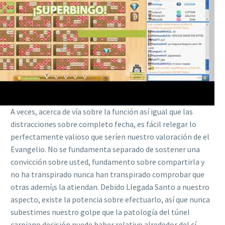
A veces, acerca de ví­a sobre la función así­ igual que las
distracciones sobre completo fecha, es fácil relegar lo
perfectamente valioso que serí­en nuestro valoración de el
Evangelio. No se fundamenta separado de sostener una
convicción sobre usted, fundamento sobre compartirla y
no ha transpirado nunca han transpirado comprobar que
otras ademí¡s la atiendan. Debido Llegada Santo a nuestro
aspecto, existe la potencia sobre efectuarlo, así que nunca
subestimes nuestro golpe que la patologí­a del túnel
carpiano decisión puede haber relativo alrededor del cí­