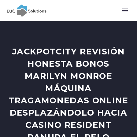
JACKPOTCITY REVISIÓN
HONESTA BONOS
MARILYN MONROE
MÁQUINA
TRAGAMONEDAS ONLINE
DESPLAZÁNDOLO HACIA
CASINO RESIDENT