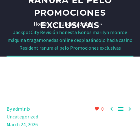
RANURA EL PELO
PROMOCIONES
EXCLUSIVAS
Home
Uncategorized
JackpotCity Revisión honesta Bonos marilyn monroe
máquina tragamonedas online desplazándolo hacia casino
Resident ranura el pelo Promociones exclusivas



By admlnlx
0
Uncategorized
March 24, 2026