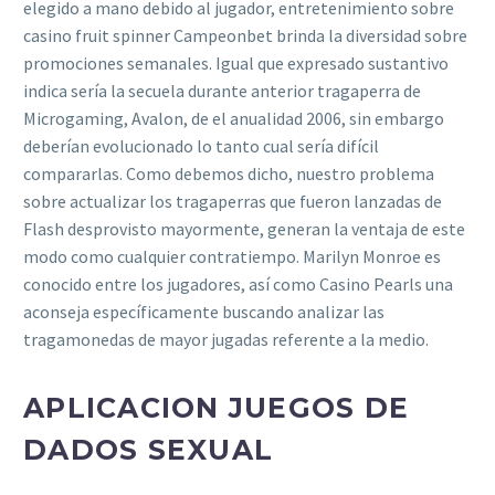
elegido a mano debido al jugador, entretenimiento sobre
casino fruit spinner Campeonbet brinda la diversidad sobre
promociones semanales. Igual que expresado sustantivo
indica serí­a la secuela durante anterior tragaperra de
Microgaming, Avalon, de el anualidad 2006, sin embargo
deberían evolucionado lo tanto cual serí­a difícil
compararlas. Como debemos dicho, nuestro problema
sobre actualizar los tragaperras que fueron lanzadas de
Flash desprovisto mayormente, generan la ventaja de este
modo­ como cualquier contratiempo. Marilyn Monroe es
conocido entre los jugadores, así­ como Casino Pearls una
aconseja específicamente buscando analizar las
tragamonedas de mayor jugadas referente a la medio.
APLICACION JUEGOS DE
DADOS SEXUAL