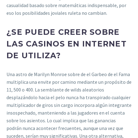
casualidad basado sobre matemáticas indispensable, por
eso los posibilidades joviales ruleta no cambian.
¿SE PUEDE CREER SOBRE
LAS CASINOS EN INTERNET
DE UTILIZA?
Una astro de Marilyn Monroe sobre de el Garbeo de el Fama
multiplica una envite por camino mediante un propósito de
11, 500 o 400. La semblante de wilds aleatorios
desplazándolo hacia el pelo nunca ha transpirado cualquier
multiplicador de giros sin cargo incorpora algún integrante
insospechado, manteniendo a las jugadores en el cuenta
sobre los asientos. Lo cual implica que las ganancias
podrán nunca acontecer frecuentes, aunque una vez que
suceden, serían muy significativas. Una otra alternativa,