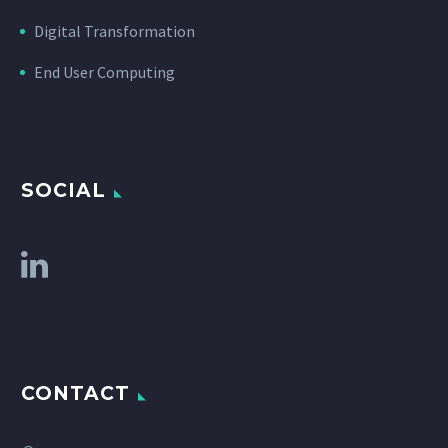
Digital Transformation
End User Computing
SOCIAL
CONTACT