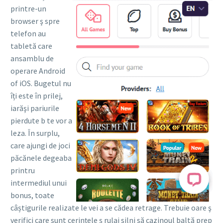
printre-un
browser ş spre
telefon au
tabletă care
ansamblu de
operare Android
of iOS. Bugetul nu
îți este în prilej,
iarăşi pariurile
pierdute b te vor a
leza. În surplu,
care ajungi de joci
păcănele degeaba
printru
intermediul unui
bonus, toate
câștigurile realizate le vei a se cădea retrage. Trebuie oare ş
verifici care sunt cerințele ş rulaj silni să cazinoul baltă prep