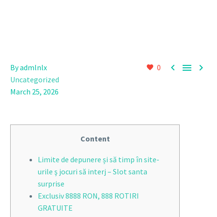



By admlnlx
0
Uncategorized
March 25, 2026
Content
Limite de depunere și să timp în site-
urile ş jocuri să interj – Slot santa
surprise
Exclusiv 8888 RON, 888 ROTIRI
GRATUITE