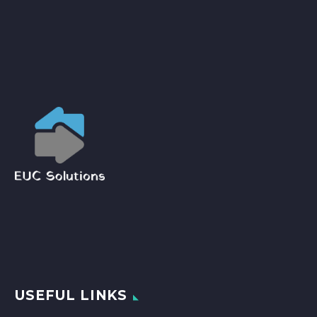
USEFUL LINKS