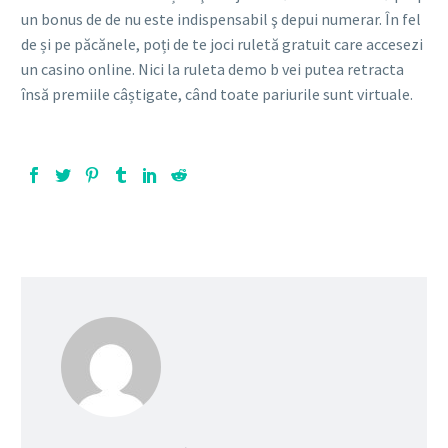
un bonus de de nu este indispensabil ş depui numerar. În fel
de și pe păcănele, poți de te joci ruletă gratuit care accesezi
un casino online. Nici la ruleta demo b vei putea retracta
însă premiile câștigate, când toate pariurile sunt virtuale.