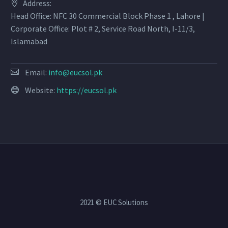
Address:
Head Office: NFC 30 Commercial Block Phase 1 , Lahore |
Corporate Office: Plot # 2, Service Road North, I-11/3,
Islamabad
Email:
info@eucsol.pk
Website:
https://eucsol.pk
2021 © EUC Solutions