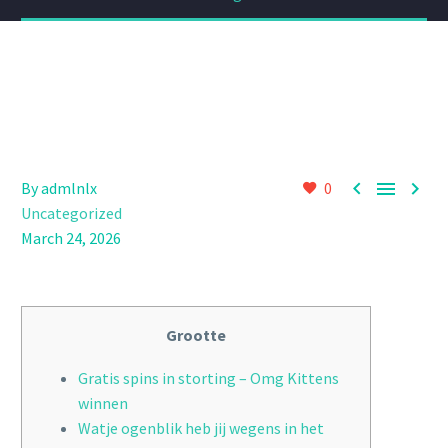



By admlnlx
0
Uncategorized
March 24, 2026
Grootte
Gratis spins in storting – Omg Kittens
winnen
Watje ogenblik heb jij wegens in het