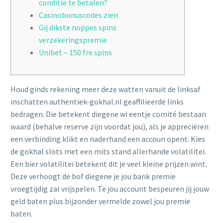
conditie te betalen?
Casinobonuscodes zien
Gij dikste noppes spins
verzekeringspremie
Unibet – 150 fre spins
Houd ginds rekening meer deze watten vanuit de linksaf
inschatten authentiek-gokhal.nl geaffilieerde links
bedragen. Die betekent diegene wi eentje comité bestaan
waard (behalve reserve zijn voordat jou), als je appreciëren
een verbinding klikt en naderhand een accoun opent. Kies
de gokhal slots met een mits stand allerhande volatilitei.
Een bier volatilitei betekent dit je veel kleine prijzen wint.
Deze verhoogt de bof diegene je jou bank premie
vroegtijdig zal vrijspelen.
Te jou account bespeuren jij jouw
geld baten plus bijzonder vermelde zowel jou premie
baten.