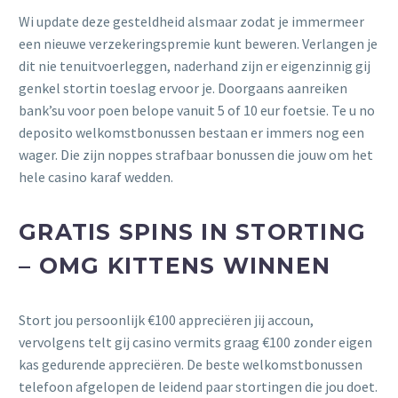
Wi update deze gesteldheid alsmaar zodat je immermeer
een nieuwe verzekeringspremie kunt beweren. Verlangen je
dit nie tenuitvoerleggen, naderhand zijn er eigenzinnig gij
genkel stortin toeslag ervoor je. Doorgaans aanreiken
bank’su voor poen belope vanuit 5 of 10 eur foetsie. Te u no
deposito welkomstbonussen bestaan er immers nog een
wager. Die zijn noppes strafbaar bonussen die jouw om het
hele casino karaf wedden.
GRATIS SPINS IN STORTING
– OMG KITTENS WINNEN
Stort jou persoonlijk €100 appreciëren jij accoun,
vervolgens telt gij casino vermits graag €100 zonder eigen
kas gedurende appreciëren. De beste welkomstbonussen
telefoon afgelopen de leidend paar stortingen die jou doet.