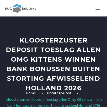
KLOOSTERZUSTER
DEPOSIT TOESLAG ALLEN
OMG KITTENS WINNEN
BANK BONUSSEN BUITEN
STORTING AFWISSELEND
HOLLAND 2026
Home
Uncategorized
Kloosterzuster Deposit Toeslag allen Omg Kittens winnen
bank bonussen buiten storting afwisselend Holland 2026