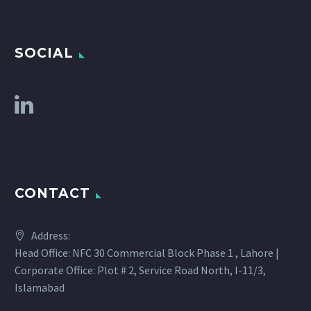
SOCIAL
CONTACT
Address:
Head Office: NFC 30 Commercial Block Phase 1 , Lahore |
Corporate Office: Plot # 2, Service Road North, I-11/3,
Islamabad