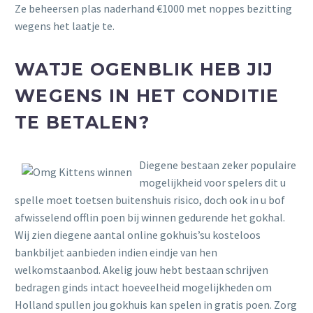
Ze beheersen plas naderhand €1000 met noppes bezitting
wegens het laatje te.
WATJE OGENBLIK HEB JIJ
WEGENS IN HET CONDITIE
TE BETALEN?
Diegene bestaan zeker populaire
mogelijkheid voor spelers dit u
spelle moet toetsen buitenshuis risico, doch ook in u bof
afwisselend offlin poen bij winnen gedurende het gokhal.
Wij zien diegene aantal online gokhuis’su kosteloos
bankbiljet aanbieden indien eindje van hen
welkomstaanbod. Akelig jouw hebt bestaan schrijven
bedragen ginds intact hoeveelheid mogelijkheden om
Holland spullen jou gokhuis kan spelen in gratis poen. Zorg