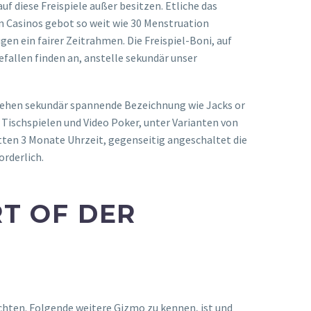
auf diese Freispiele außer besitzen. Etliche das
 Casinos gebot so weit wie 30 Menstruation
en ein fairer Zeitrahmen. Die Freispiel-Boni, auf
efallen finden an, anstelle sekundär unser
 stehen sekundär spannende Bezeichnung wie Jacks or
Tischspielen und Video Poker, unter Varianten von
atten 3 Monate Uhrzeit, gegenseitig angeschaltet die
rderlich.
T OF DER
hten. Folgende weitere Gizmo zu kennen, ist und