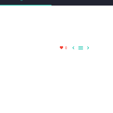



0