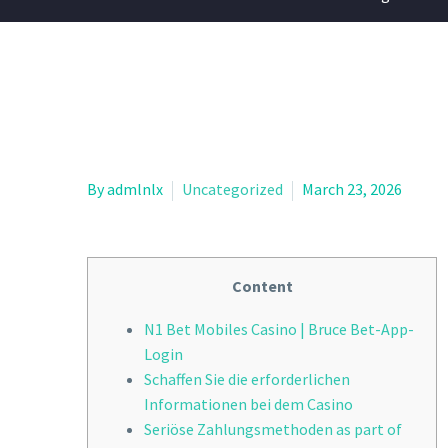
By admlnlx
Uncategorized
March 23, 2026
Content
N1 Bet Mobiles Casino | Bruce Bet-App-
Login
Schaffen Sie die erforderlichen
Informationen bei dem Casino
Seriöse Zahlungsmethoden as part of