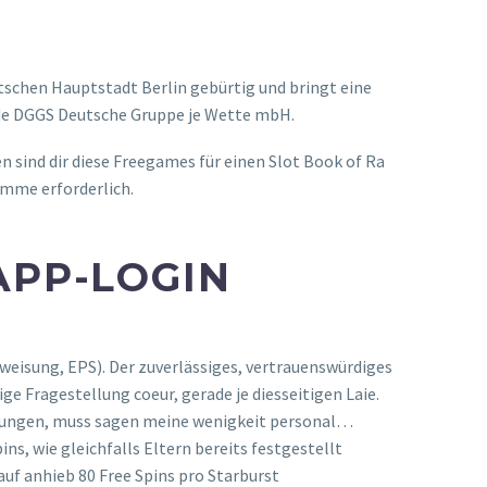
utschen Hauptstadt Berlin gebürtig und bringt eine
nde DGGS Deutsche Gruppe je Wette mbH.
sind dir diese Freegames für einen Slot Book of Ra
umme erforderlich.
APP-LOGIN
weisung, EPS). Der zuverlässiges, vertrauenswürdiges
 Fragestellung coeur, gerade je diesseitigen Laie.
hlungen, muss sagen meine wenigkeit personal…
ns, wie gleichfalls Eltern bereits festgestellt
uf anhieb 80 Free Spins pro Starburst