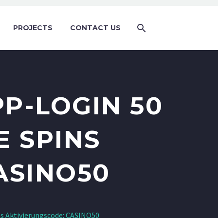
PROJECTS
CONTACT US
PP-LOGIN 50
 SPINS
ASINO50
ns Aktivierungscode: CASINO50