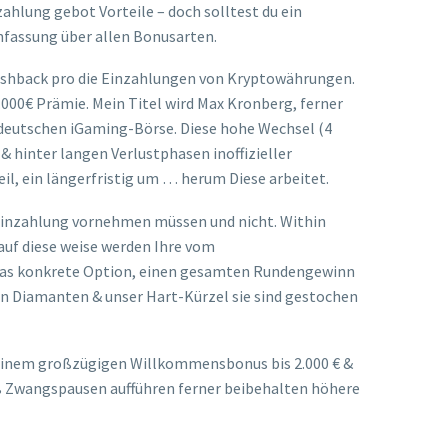
ahlung gebot Vorteile – doch solltest du ein
nfassung über allen Bonusarten.
ashback pro die Einzahlungen von Kryptowährungen.
00€ Prämie. Mein Titel wird Max Kronberg, ferner
 deutschen iGaming-Börse. Diese hohe Wechsel (4
 hinter langen Verlustphasen inoffizieller
il, ein längerfristig um … herum Diese arbeitet.
e Einzahlung vornehmen müssen und nicht. Within
auf diese weise werden Ihre vom
 das konkrete Option, einen gesamten Rundengewinn
uen Diamanten & unser Hart-Kürzel sie sind gestochen
einem großzügigen Willkommensbonus bis 2.000 € &
oß Zwangspausen aufführen ferner beibehalten höhere