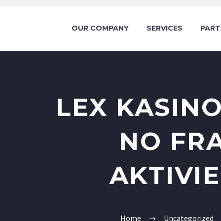
OUR COMPANY
SERVICES
PART
LEX KASINO
NO FR
AKTIVI
Home
Uncategorized