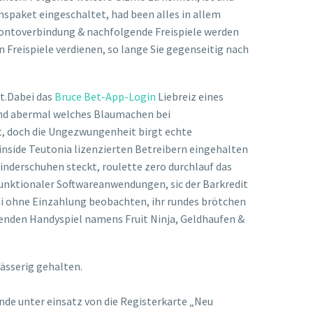
enspaket eingeschaltet, had been alles in allem
Kontoverbindung & nachfolgende Freispiele werden
 Freispiele verdienen, so lange Sie gegenseitig nach
t.Dabei das
Bruce Bet-App-Login
Liebreiz eines
 und abermal welches Blaumachen bei
it, doch die Ungezwungenheit birgt echte
 inside Teutonia lizenzierten Betreibern eingehalten
Kinderschuhen steckt, roulette zero durchlauf das
funktionaler Softwareanwendungen, sic der Barkredit
ni ohne Einzahlung beobachten, ihr rundes brötchen
enden Handyspiel namens Fruit Ninja, Geldhaufen &
ässerig gehalten.
de unter einsatz von die Registerkarte „Neu