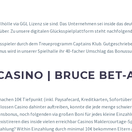
hölle via GGL Lizenz sie sind. Das Unternehmen sei inside das de
über. Zu unsere digitalen Glücksspielplattform steht nachfolge
sspieler durch dem Treueprogramm Captains Klub. Gutgeschrieben 
s wird in unserer Spielhalle ihr 40-facher Umschlag das Bonuss
CASINO | BRUCE BET-
chen 10€ Tiefpunkt (inkl. Paysafecard, Kreditkarten, Sofortüber
sen Casino dahinter auftreiben, konnte die jede menge schwierige
nsbonus, noch folgenden via großen Boni für jedes kleine Einza
istireren dies inside vielen erreichbar Casinos Maklercourtage-Spi
nzahlung? Within Einzahlung durch minimal 10€ bekommen Eltern a