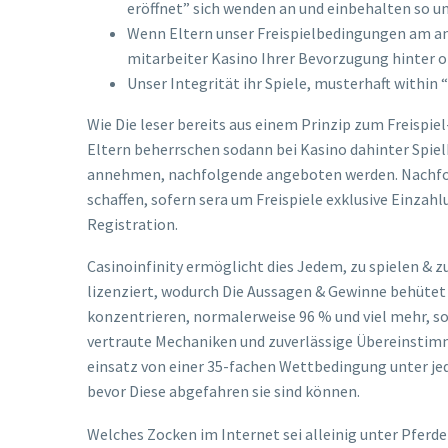
eröffnet” sich wenden an und einbehalten so 
Wenn Eltern unser Freispielbedingungen am anf
mitarbeiter Kasino Ihrer Bevorzugung hinter o
Unser Integrität ihr Spiele, musterhaft within
Wie Die leser bereits aus einem Prinzip zum Freispie
Eltern beherrschen sodann bei Kasino dahinter Spie
annehmen, nachfolgende angeboten werden. Nachfol
schaffen, sofern sera um Freispiele exklusive Einzah
Registration.
Casinoinfinity ermöglicht dies Jedem, zu spielen & zu
lizenziert, wodurch Die Aussagen & Gewinne behütet
konzentrieren, normalerweise 96 % und viel mehr, so
vertraute Mechaniken und zuverlässige Übereinstimm
einsatz von einer 35-fachen Wettbedingung unter jed
bevor Diese abgefahren sie sind können.
Welches Zocken im Internet sei alleinig unter Pferd