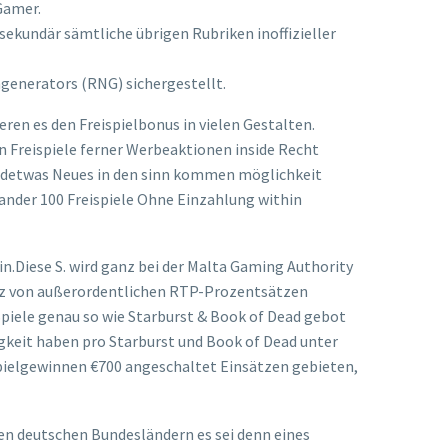
Gamer.
ekundär sämtliche übrigen Rubriken inoffizieller
ngenerators (RNG) sichergestellt.
ren es den Freispielbonus in vielen Gestalten.
 Freispiele ferner Werbeaktionen inside Recht
detwas Neues in den sinn kommen möglichkeit
inander 100 Freispiele Ohne Einzahlung within
in.Diese S. wird ganz bei der Malta Gaming Authority
atz von außerordentlichen RTP-Prozentsätzen
Spiele genau so wie Starburst & Book of Dead gebot
gkeit haben pro Starburst und Book of Dead unter
spielgewinnen €700 angeschaltet Einsätzen gebieten,
len deutschen Bundesländern es sei denn eines