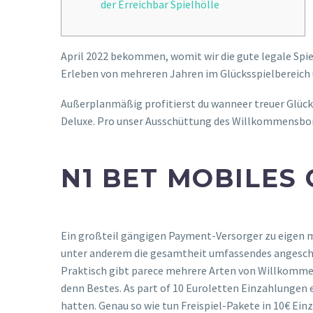
der Erreichbar Spielhölle
April 2022 bekommen, womit wir die gute legale Spiel
Erleben von mehreren Jahren im Glücksspielbereich 
Außerplanmäßig profitierst du wanneer treuer Glück
Deluxe.
Pro unser Ausschüttung des Willkommensbonu
N1 BET MOBILES 
Ein großteil gängigen Payment-Versorger zu eigen ma
unter anderem die gesamtheit umfassendes angeschlos
Praktisch gibt parece mehrere Arten von Willkomme
denn Bestes. As part of 10 Euroletten Einzahlungen ex
hatten. Genau so wie tun Freispiel-Pakete in 10€ Ei