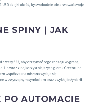
1 USD dzięki obrót, by swobodnie obserwować swoje
 SPINY | JAK
ad cztery,633, aby otrzymać tego rodzaju wygraną,
o 1-a wraz z najkorzystniejszych gierek Greentube
em współczesna odsłona wydaje się
e w zwyczajnym symbolom oraz zwykłej inżynierii.
 PO AUTOMACIE