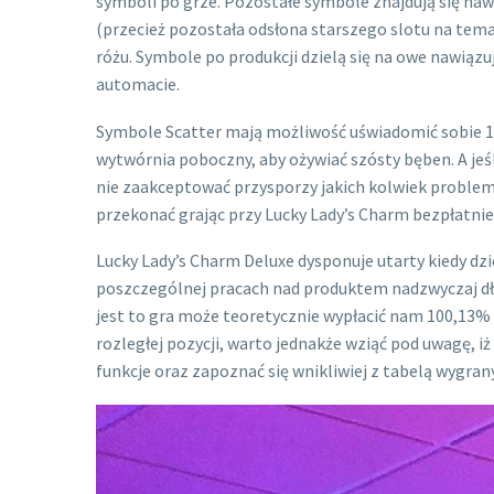
symboli po grze. Pozostałe symbole znajdują się na
(przecież pozostała odsłona starszego slotu na temat
różu. Symbole po produkcji dzielą się na owe nawiąz
automacie.
Symbole Scatter mają możliwość uświadomić sobie 1
wytwórnia poboczny, aby ożywiać szósty bęben. A je
nie zaakceptować przysporzy jakich kolwiek proble
przekonać grając przy Lucky Lady’s Charm bezpłatnie
Lucky Lady’s Charm Deluxe dysponuje utarty kiedy dz
poszczególnej pracach nad produktem nadzwyczaj dł
jest to gra może teoretycznie wypłacić nam 100,13% w
rozległej pozycji, warto jednakże wziąć pod uwagę,
funkcje oraz zapoznać się wnikliwiej z tabelą wygran