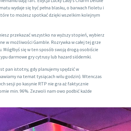
emaniu dają fart. Edycja Lucky Lady’s Charm Deluxe
atu wydaje się być pełna blasku, o barwach fioletu i
, które to możesz spotkać dzięki wszelkim kolejnym
iesz przekazać wszystko na wyższy stopień, wybierz
ne w możliwości Gamble. Rozrywka w całej tej grze
 Mógłbyś się w ten sposób swoją drogą osobiście
typu darmowe gry cytrusy lub hazard siódemki.
st pan istotny, gdy planujemy spędzić w
mawiamy na temat tysiącach wilu godzin). Wtenczas
h sesji po kasynie RTP nie gra aż faktycznie
ziomie min. 96%. Zezwoli nam owo podbić każde