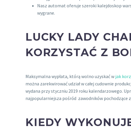
Nasz automat oferuje szeroki kalejdoskop war
wygrane.
LUCKY LADY CHA
KORZYSTAĆ Z B
Maksymalna wypłata, którą wolno uzyskać w
jak kor
można zarekwirować udział w całej cudownie produkcj
wydana przy styczniu 2019 roku kalendarzowego. Up
najpopularniejsza pośród zawodników pochodzące z 
KIEDY WYKONUJ