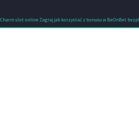
 Charm slot online Zagraj jak korzystać z bonusu w BeOnBet bezpł