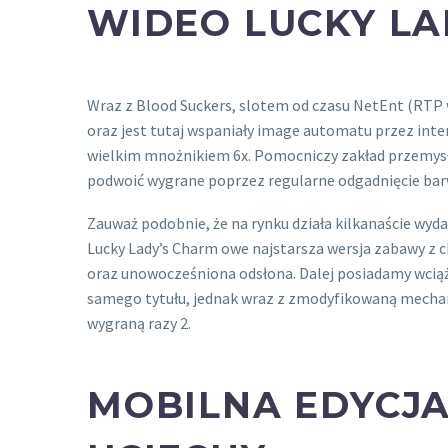
WIDEO LUCKY LA
Wraz z Blood Suckers, slotem od czasu NetEnt (RTP wi
oraz jest tutaj wspaniały image automatu przez inte
wielkim mnożnikiem 6x. Pomocniczy zakład przemys
podwoić wygrane poprzez regularne odgadnięcie barwy 
Zauważ podobnie, że na rynku działa kilkanaście wydan
Lucky Lady’s Charm owe najstarsza wersja zabawy z c
oraz unowocześniona odsłona. Dalej posiadamy wciąż 
samego tytułu, jednak wraz z zmodyfikowaną mechani
wygraną razy 2.
MOBILNA EDYCJ