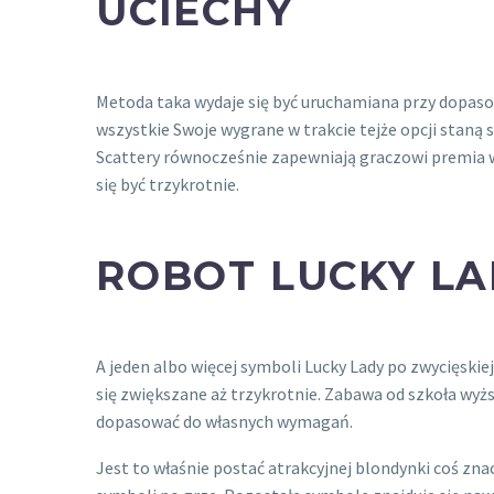
UCIECHY
Metoda taka wydaje się być uruchamiana przy dopasow
wszystkie Swoje wygrane w trakcie tejże opcji staną
Scattery równocześnie zapewniają graczowi premia 
się być trzykrotnie.
ROBOT LUCKY LA
A jeden albo więcej symboli Lucky Lady po zwycięsk
się zwiększane aż trzykrotnie. Zabawa od szkoła wyżs
dopasować do własnych wymagań.
Jest to właśnie postać atrakcyjnej blondynki coś zna