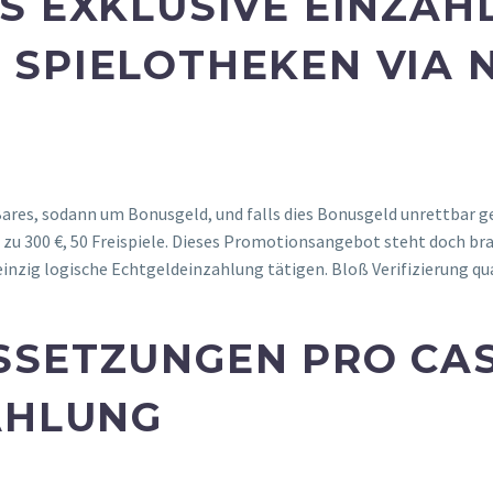
S EXKLUSIVE EINZAHL
 SPIELOTHEKEN VIA 
res, sodann um Bonusgeld, und falls dies Bonusgeld unrettbar ge
 300 €, 50 Freispiele. Dieses Promotionsangebot steht doch bra
 einzig logische Echtgeldeinzahlung tätigen. Bloß Verifizierung q
SSETZUNGEN PRO CAS
AHLUNG