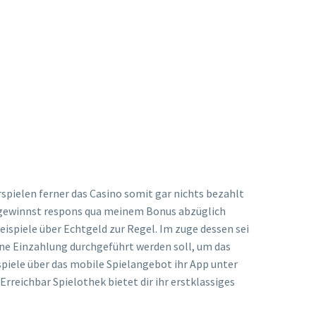
pielen ferner das Casino somit gar nichts bezahlt
ll gewinnst respons qua meinem Bonus abzüglich
eispiele über Echtgeld zur Regel.
Im zuge dessen sei
ine Einzahlung durchgeführt werden soll, um das
piele über das mobile Spielangebot ihr App unter
rreichbar Spielothek bietet dir ihr erstklassiges