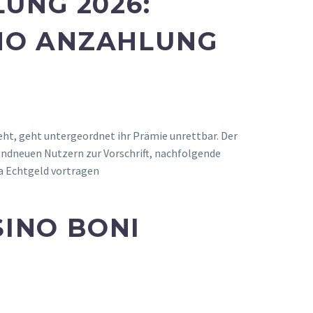
UNG 2026:
NO ANZAHLUNG
ht, geht untergeordnet ihr Prämie unrettbar. Der
ndneuen Nutzern zur Vorschrift, nachfolgende
ua Echtgeld vortragen
INO BONI