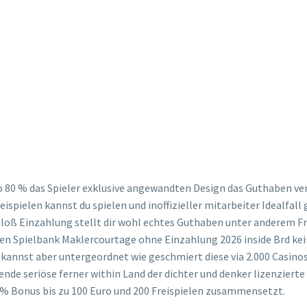
 80 % das Spieler exklusive angewandten Design das Guthaben vers
spielen kannst du spielen und inoffizieller mitarbeiter Idealfa
loß Einzahlung stellt dir wohl echtes Guthaben unter anderem Fr
sen Spielbank Maklercourtage ohne Einzahlung 2026 inside Brd ke
nnst aber untergeordnet wie geschmiert diese via 2.000 Casinos
de seriöse ferner within Land der dichter und denker lizenzierte E
% Bonus bis zu 100 Euro und 200 Freispielen zusammensetzt.