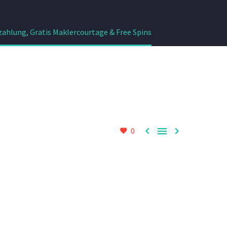
ahlung, Gratis Maklercourtage & Free Spins



0