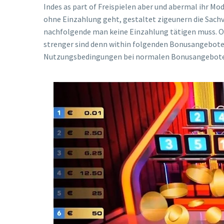
Indes as part of Freispielen aber und abermal ihr Mod
ohne Einzahlung geht, gestaltet zigeunern die Sachve
nachfolgende man keine Einzahlung tätigen muss. 
strenger sind denn within folgenden Bonusangeboten,
Nutzungsbedingungen bei normalen Bonusangeboten 