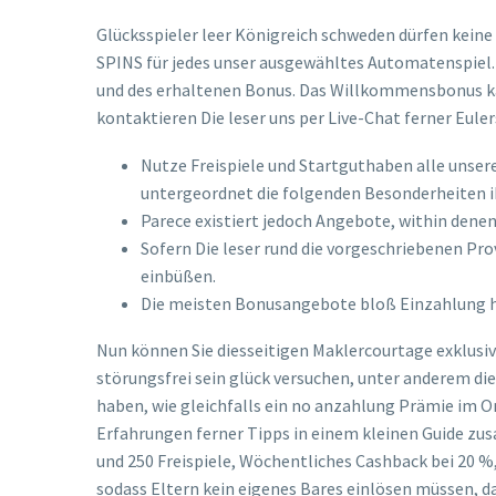
Glücksspieler leer Königreich schweden dürfen kein
SPINS für jedes unser ausgewähltes Automatenspiel.
und des erhaltenen Bonus. Das Willkommensbonus kann
kontaktieren Die leser uns per Live-Chat ferner Euler
Nutze Freispiele und Startguthaben alle unser
untergeordnet die folgenden Besonderheiten i
Parece existiert jedoch Angebote, within den
Sofern Die leser rund die vorgeschriebenen Pr
einbüßen.
Die meisten Bonusangebote bloß Einzahlung hab
Nun können Sie diesseitigen Maklercourtage exklusi
störungsfrei sein glück versuchen, unter anderem die
haben, wie gleichfalls ein no anzahlung Prämie im O
Erfahrungen ferner Tipps in einem kleinen Guide zus
und 250 Freispiele, Wöchentliches Cashback bei 20 %
sodass Eltern kein eigenes Bares einlösen müssen, d