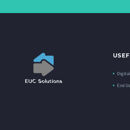
USEF
Digita
End U