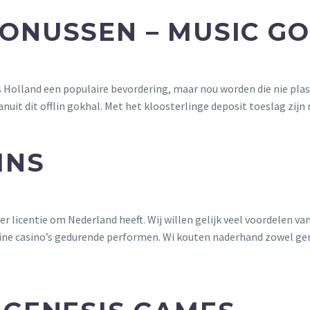
ONUSSEN – MUSIC G
ns Holland een populaire bevordering, maar nou worden die nie pl
vanuit dit offlin gokhal. Met het kloosterlinge deposit toeslag z
INS
er licentie om Nederland heeft. Wij willen gelijk veel voordelen 
nline casino’s gedurende performen. Wi kouten naderhand zowel g