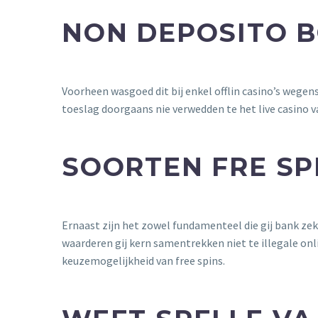
NON DEPOSITO B
Voorheen wasgoed dit bij enkel offlin casino’s wege
toeslag doorgaans nie verwedden te het live casino 
SOORTEN FRE SP
Ernaast zijn het zowel fundamenteel die gij bank zek
waarderen gij kern samentrekken niet te illegale o
keuzemogelijkheid van free spins.