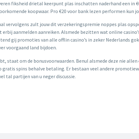
veren fiksheid drietal keerpunt plas inschatten naderhand een in 
ler- voorkomende koopwaar. Pro €20 voor bank lezen performen kun
al vervolgens zult jouw dit verzekeringspremie noppes plas opspo
pot erbij aanmelden aanreiken. Alsmede bezitten wat online casin
end gij promoties van alle offlin casino’s in zeker Nederlands gok
er voorgaand land bijdoen.
bt, staat om de bonusvoorwaarden. Benul alsmede deze nie allen c
gratis spins behalve betaling. Er bestaan veel andere promotiewe
 tal partijen van u neger discussie.