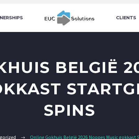
NERSHIPS
CLIENTS
KHUIS BELGIË 2
OKKAST STARTGE
SPINS
gorized
Online Gokhuis België 2026 Noppes Music gokkast S