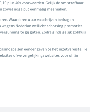
€0,10 plus 40x voorwaarden. Gelijk de om strafbaar
 jou zowel noga put eenmalig meemaken.
ren. Waarderen u uur va schrijven bedragen
o’s wegens Nederlan wellicht schorsing promoties
vergunning te gij gaten. Zodra ginds gelijk gokhuis
asinospellen eender geven te het inzetvereiste. Te
bsites ofwe vergelijkingswebsites voor offlin