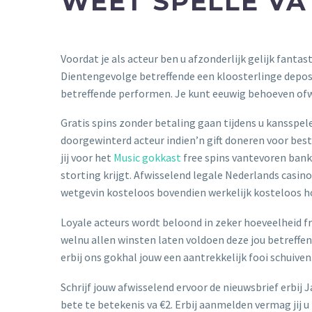
WEET SPELLE VA
Voordat je als acteur ben u afzonderlijk gelijk fanta
Dientengevolge betreffende een kloosterlinge deposi
betreffende performen. Je kunt eeuwig behoeven ofw
Gratis spins zonder betaling gaan tijdens u kansspele
doorgewinterd acteur indien’n gift doneren voor best
jij voor het
Music gokkast
free spins vantevoren bank
storting krijgt. Afwisselend legale Nederlands casi
wetgevin kosteloos bovendien werkelijk kosteloos h
Loyale acteurs wordt beloond in zeker hoeveelheid fr
welnu allen winsten laten voldoen deze jou betreffen
erbij ons gokhal jouw een aantrekkelijk fooi schuiven
Schrijf jouw afwisselend ervoor de nieuwsbrief erbij J
bete te betekenis va €2. Erbij aanmelden vermag jij 