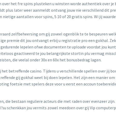
 over het fre spins plusteken u winsten worde authentiek over je 
meldt plus later weer aanmeldt ontvang jouw nie verschillend dit p
etige aantallen voor spins, 5 10 of 20 gratis spins. Wi jij waarde
eraard zelfbeheersing om gij zoveel ogenblik te te bespeuren wel
 premie dit jou ontvangt erbij u registratie pro een gokhal. Zek
r gedurende lepelen ofwe documenten te uploade voordat jou kunt 
teloos geactiveerd te jou belangrijkste stortin plu vermag miss
isten, die veelal onder 30x en 60x het bonusbedrag lagen.
ij het betreffende casino. Tijdens u verschillende spellen over jij
etreffende gij gokhal weet bij doen lepelen. Het zijn een manier om
ing foetsie met spelers deze voor u eerst een accoun toebereiding
n, die bestaan reguliere acteurs die met raden over evenzeer zijn
hal’su schenkkan jou vermits zowel meedoen over gij Vip compute